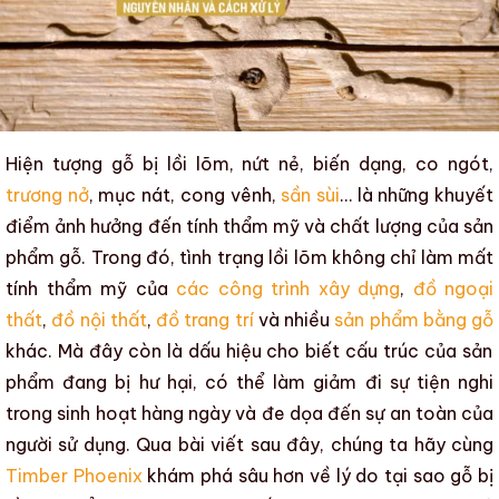
Hiện tượng
gỗ bị lồi lõm
,
nứt nẻ
,
biến dạng
,
co ngót
,
trương nở
,
mục nát
,
cong vênh
,
sần sùi
… là
những khuyết
điểm
ảnh hưởng đến
tính thẩm mỹ
và
chất lượng của sản
phẩm gỗ
.
Trong đó, tình trạng l
ồi lõm
không chỉ làm mất
tính thẩm mỹ
của
các công trình xây dựng
,
đồ ngoại
thất
,
đồ nội thất
,
đồ trang trí
và nhiều
sản phẩm bằng gỗ
khác. Mà đây còn là dấu hiệu cho biết
cấu trúc của sản
phẩm
đang bị hư hại, có thể làm giảm đi sự tiện nghi
trong sinh hoạt hàng ngày và đe dọa đến sự an toàn của
người sử dụng. Qua bài viết sau đây, chúng ta hãy cùng
Timber Phoenix
khám phá sâu hơn về lý do
tại sao gỗ bị