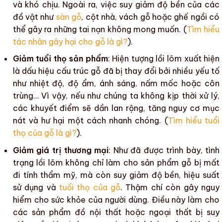
và khó chịu. Ngoài ra, việc
suy giảm độ bền
của các
đồ vật như
sàn gỗ
, cột nhà, vách gỗ hoặc ghế ngồi có
thể gây ra những tai nạn không mong muốn. (
Tìm hiểu
tác nhân gây hại cho gỗ là gì?
).
Giảm tuổi thọ sản phẩm
: Hiện tượng
lồi lõm
xuất hiện
là dấu hiệu
cấu trúc gỗ
đã bị thay đổi bởi nhiều yếu tố
như
nhiệt độ
,
độ ẩm
,
ánh sáng
,
nấm mốc
hoặc
côn
trùng
… Vì vậy, nếu như chúng ta không kịp thời xử lý,
các khuyết điểm
sẽ dần lan rộng, tăng nguy cơ
mục
nát
và hư hại một cách nhanh chóng. (
Tìm hiểu tuổi
thọ của gỗ là gì?
).
Giảm giá trị thương mại
: Như đã được trình bày, tình
trạng
lồi lõm
không chỉ làm cho
sản phẩm gỗ
bị mất
đi
tính thẩm mỹ
, mà còn
suy giảm độ bền
,
hiệu suất
sử dụng
và
tuổi thọ của gỗ
. Thậm chí còn gây nguy
hiểm cho sức khỏe của người dùng. Điều này làm cho
các sản phẩm đồ nội thất
hoặc
ngoại thất
bị suy