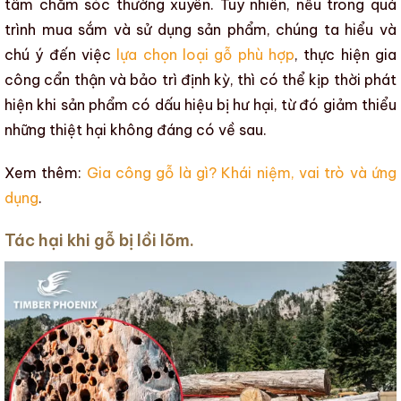
tâm chăm sóc thường xuyên.
Tuy nhiên, nếu trong quá
trình mua sắm và sử dụng sản phẩm, chúng ta hiểu và
chú ý đến việc
lựa chọn loại gỗ phù hợp
, thực hiện gia
công cẩn thận và bảo trì định kỳ, thì có thể kịp thời phát
hiện khi sản phẩm có dấu hiệu bị
hư hại
, từ đó giảm thiểu
những thiệt hại không đáng có về sau.
Xem thêm:
Gia công gỗ là gì? Khái niệm, vai trò và ứng
dụng
.
Tác hại khi gỗ bị lồi lõm.