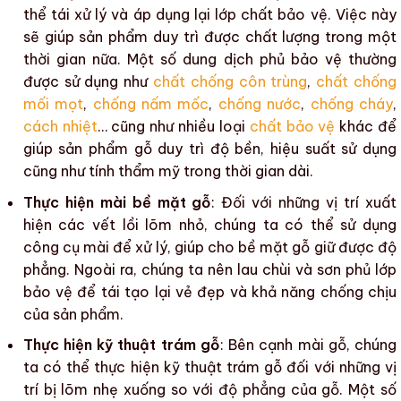
thể tái xử lý và áp dụng lại lớp
chất bảo vệ
. Việc này
sẽ giúp sản phẩm duy trì được chất lượng trong một
thời gian nữa. Một số
dung dịch phủ bảo vệ thường
được sử dụng như
chất chống côn trùng
,
chất chống
mối mọt
,
chống nấm mốc
,
chống nước
,
chống cháy
,
cách nhiệt
…
cũng như nhiều loại
chất bảo vệ
khác để
giúp
sản phẩm gỗ
duy trì
độ bền
,
hiệu suất sử dụng
cũng như
tính thẩm mỹ
trong thời gian dài.
Thực hiện mài bề mặt gỗ
: Đối với những vị trí xuất
hiện các vết
lồi lõm
nhỏ, chúng ta có thể sử dụng
công cụ mài để xử lý, giúp cho
bề mặt gỗ
giữ được độ
phẳng. Ngoài ra, chúng ta nên lau chùi và sơn phủ lớp
bảo vệ để tái tạo lại vẻ đẹp và khả năng chống chịu
của sản phẩm.
Thực hiện kỹ thuật trám gỗ
: Bên cạnh mài gỗ, chúng
ta có thể thực hiện kỹ thuật trám gỗ đối với những vị
trí bị lõm nhẹ xuống so với độ phẳng của gỗ. Một số