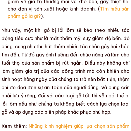
giảm về giá trị thương mại và khó bán, gây thiệt hại
cho đơn vị sản xuất hoặc kinh doanh. (
Tìm hiểu sản
phẩm gỗ là gì?
).
Như vậy, một khi
gỗ bị lồi lõm
sẽ kéo theo nhiều tác
động tiêu cực như là
mất thẩm mỹ,
suy giảm độ bền
,
độ
cứng
,
cũng như thu hút thêm
nhiều tác nhân gây hại
khác
tìm đến. Từ đó gây ảnh hưởng đến chức năng và làm cho
tuổi thọ của sản phẩm
bị rút ngắn. Điều này không chỉ
làm giảm giá trị của các công trình mà còn khiến cho
sinh hoạt hàng ngày của chúng ta trở nên bất tiện, thậm
chí đe dọa đến sự an toàn của người dùng. Và cũng cần
phải lưu ý rằng, đối với
các loại gỗ tốt
thì vẫn có thể
bị
lồi lõm
nếu như chúng ta không biết
cách lựa chọn loại
gỗ
và áp dụng các biện pháp khắc phục phù hợp.
Xem thêm:
Những kinh nghiệm giúp lựa chọn sản phẩm