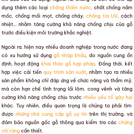
dụng thêm các loại
chống thấm nước
,
chất chống nấm
mốc
,
chống mối mọt
,
chống cháy
,
chống tia UV
,
cách
nhiệt
… nhằm tăng cường khả năng chống chịu của gỗ
trước điều kiện môi trường khắc nghiệt.
Ngoài ra, hiện nay nhiều doanh nghiệp trong nước đang
có xu hướng sử dụng
gỗ nhập khẩu
, do nguồn cung ổn
định, hoạt động
khai thác gỗ hợp pháp
. Đồng thời, kết
hợp việc cải tiến
quy trình sản xuất
, nhằm tạo ra nhiều
sản phẩm không chỉ đáp ứng về chức năng và
thẩm mỹ
,
mà còn hạn chế
tình trạng lồi lõm,
cong vênh
và tăng
cường khả năng chống chịu trước
nhiều yếu tố gây hại
khác. Tuy nhiên, điều quan trọng là chúng ta phải tìm
được
những nhà cung cấp gỗ uy tín
trên thị trường, và
đảm bảo nguồn gốc
gỗ
thông qua kiểm tra các
chứng
chỉ rừng
cần thiết.