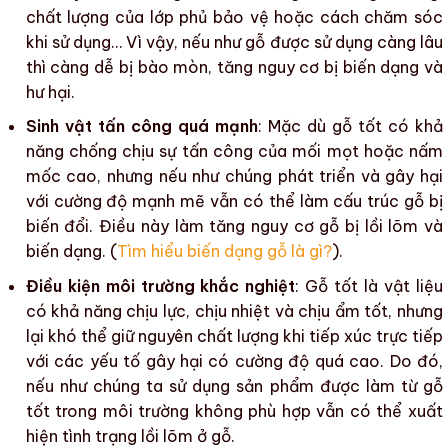
chất lượng của lớp phủ bảo vệ hoặc cách chăm sóc
khi sử dụng… Vì vậy, nếu như gỗ được sử dụng càng lâu
thì càng dễ bị bào mòn, tăng nguy cơ bị
biến dạng
và
hư hại.
Sinh vật tấn công quá mạnh
: Mặc dù gỗ tốt có khả
năng chống chịu sự tấn công của
mối mọt
hoặc
nấm
mốc
cao, nhưng nếu như chúng phát triển và gây hại
với cường độ mạnh mẽ vẫn có thể làm
cấu trúc gỗ
bị
biến đổi. Điều này làm tăng nguy cơ
gỗ bị lồi lõm
và
biến dạng
. (
Tìm hiểu biến dạng gỗ là gì?
).
Điều kiện môi trường khắc nghiệt
: Gỗ tốt là vật liệu
có khả năng chịu lực, chịu nhiệt và chịu ẩm tốt, nhưng
lại khó thể giữ nguyên chất lượng khi tiếp xúc trực tiếp
với các yếu tố gây hại có cường độ quá cao. Do đó,
nếu như chúng ta sử dụng sản phẩm được làm từ gỗ
tốt trong môi trường không phù hợp vẫn có thể xuất
hiện tình trạng
lồi lõm ở gỗ
.