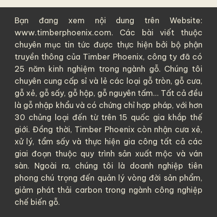
Bạn đang xem nội dung trên Website:
www.timberphoenix.com. Các bài viết thuộc
chuyên mục tin tức được thực hiện bởi bộ phận
truyền thông của
Timber Phoenix
, công ty đã có
25 năm kinh nghiệm trong ngành gỗ. Chúng tôi
chuyên cung cấp sỉ và lẻ các loại
gỗ tròn
,
gỗ cưa
,
gỗ xẻ
,
gỗ sấy
,
gỗ hộp
,
gỗ nguyên tấm
... Tất cả đều
là
gỗ nhập khẩu
và có chứng chỉ hợp pháp, với hơn
30 chủng loại đến từ trên 15 quốc gia khắp thế
giới. Đồng thời, Timber Phoenix còn nhận cưa xẻ,
xử lý, tẩm sấy và thực hiện gia công tất cả các
giai đoạn thuộc quy trình sản xuất mộc và ván
sàn. Ngoài ra, chúng tôi là doanh nghiệp tiên
phong chú trọng đến quản lý vòng đời sản phẩm,
giảm phát thải carbon trong ngành công nghiệp
chế biến gỗ.