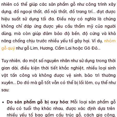
nhiên
có thể giúp
các sản phẩm gỗ
như
công trình xây
dựng
,
đồ ngoại thất
,
đồ nội thất
,
đồ trang trí
… đạt được
hiệu suất sử dụng
tối đa. Điều này có nghĩa là chúng
không chỉ đáp ứng được yêu cầu
thẩm mỹ
của người
dùng, mà còn giúp đảm bảo
độ bền
,
độ cứng
và khả
năng chống chịu trước
nhiều yếu tố gây hại
. Ví dụ,
nhóm
gỗ quý
như gỗ Lim, Hương, Cẩm Lai hoặc Gõ Đỏ…
Tuy nhiên, do một số nguyên nhân như sử dụng trong thời
gian dài, điều kiện thời tiết khắc nghiệt, nhiều loại sinh
vật tấn công và không được vệ sinh, bảo trì thường
xuyên… Do đó mà gỗ tốt vẫn có thể
bị lồi lõm
, cụ thể như
sau:
Do sản phẩm gỗ bị oxy hóa
: Mỗi loại
sản phẩm gỗ
đều có
tuổi thọ
khác nhau, được xác định dựa trên
nhiều yếu tố bao gồm
cấu trúc gỗ
, cách gia công,