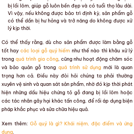
bị lồi lõm
, giúp gỗ luôn bền đẹp và có
tuổi thọ
lâu dài.
Vì vậy, nếu không được bảo trì định kỳ,
sản phẩm gỗ
có thể dần bị hư hỏng và trở năng do không được xử
lý kịp thời.
Có thể thấy rằng, dù cho sản phẩm được làm bằng
gỗ
tốt
hay
các loại gỗ quý hiếm
như thế nào thì khâu xử lý
trong
quá trình gia công
, cũng như hoạt động
chăm sóc
và bảo quản gỗ
trong
quá trình sử dụng
mới là quan
trọng hơn cả. Điều này đòi hỏi chúng ta phải thường
xuyên vệ sinh và quan sát sản phẩm, nhờ đó kịp thời phát
hiện những dấu hiệu chứng tỏ
gỗ đang bị lồi lõm
hoặc
các tác nhân gây hại
khác tấn công, để rồi áp dụng biện
pháp khắc phục và sửa chữa hiệu quả.
Xem thêm:
Gỗ quý là gì? Khái niệm, đặc điểm và ứng
dụng
.