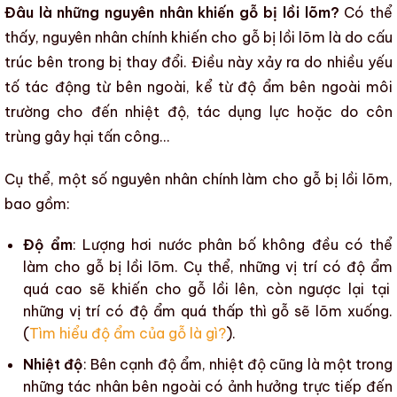
Đâu là những nguyên nhân khiến gỗ bị lồi lõm?
Có thể
thấy, nguyên nhân chính khiến cho
gỗ bị lồi lõm
là do
cấu
trúc
bên trong bị thay đổi. Điều này xảy ra do nhiều yếu
tố tác động từ bên ngoài, kể từ
độ ẩm
bên ngoài môi
trường cho đến
nhiệt độ
, tác dụng lực hoặc do
côn
trùng gây hại
tấn công…
Cụ thể, một số nguyên nhân chính làm cho
gỗ bị lồi lõm
,
bao gồm:
Độ ẩm
: Lượng hơi nước phân bố không đều có thể
làm cho
gỗ bị lồi lõm
. Cụ thể, những vị trí có
độ ẩm
quá cao sẽ khiến
cho
gỗ lồi lên, còn ngược lại tại
những vị trí có
độ ẩm
quá thấp thì gỗ sẽ lõm xuống.
(
Tìm hiểu độ ẩm của gỗ là gì?
).
Nhiệt độ
: Bên cạnh
độ ẩm
,
nhiệt độ
cũng là một trong
những tác nhân bên ngoài có ảnh hưởng trực tiếp đến