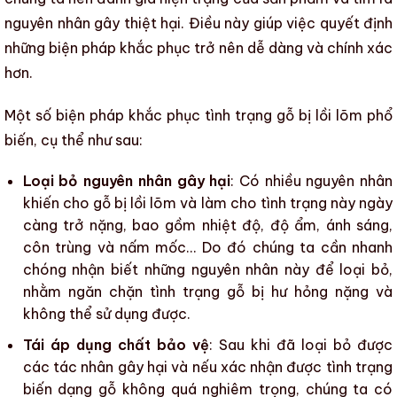
nguyên nhân gây thiệt hại. Điều này giúp việc quyết định
những biện pháp khắc phục trở nên dễ dàng và chính xác
hơn.
Một số biện pháp khắc phục tình trạng
gỗ bị lồi lõm
phổ
biến, cụ thể như sau:
Loại bỏ nguyên nhân gây hại
: Có nhiều nguyên nhân
khiến
cho
gỗ bị lồi lõm
và làm cho tình trạng này ngày
càng trở nặng, bao gồm
nhiệt độ
,
độ ẩm
,
ánh sáng
,
côn trùng
và
nấm mốc
… Do đó chúng ta cần nhanh
chóng nhận biết những nguyên nhân này để loại bỏ,
nhằm ngăn chặn tình trạng gỗ bị hư hỏng nặng và
không thể sử dụng được.
Tái áp dụng chất bảo vệ
: Sau khi đã loại bỏ được
các tác nhân gây hại
và nếu xác nhận được tình trạng
biến dạng gỗ
không quá nghiêm trọng, chúng ta có