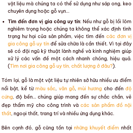
vật liệu mà chúng ta có thể sử dụng như sáp ong, keo
chuyên dụng hoặc gỗ vụn…
Tìm đến đơn vị gia công uy tín
: Nếu như
gỗ bị lồi lõm
nghiêm trọng hoặc chúng ta không thể xác định tình
trạng hư hại của sản phẩm, việc tìm đến
các đơn vị
gia công gỗ uy tín
để sửa chữa là cần thiết. Vì tại đây
sẽ có đội ngũ kỹ thuật lành nghề và kinh nghiệm giúp
xử lý các vấn đề một cách nhanh chóng, hiệu quả.
(
Tìm nơi gia công gỗ uy tín, chất lượng ở đâu?
).
Tóm lại, gỗ là một vật liệu tự nhiên sở hữu nhiều ưu điểm
nổi bật, kể từ
màu sắc
,
vân gỗ
,
mùi hương
cho đến
độ
cứng
,
độ bền
… chúng giúp mang đến sự chắc chắn, vẻ
đẹp
thẩm mỹ
cho công trình và
các sản phẩm đồ nội
thất
,
ngoại thất
,
trang trí
và nhiều ứng dụng khác.
Bên cạnh đó, gỗ cũng tồn tại
những khuyết điểm
nhất