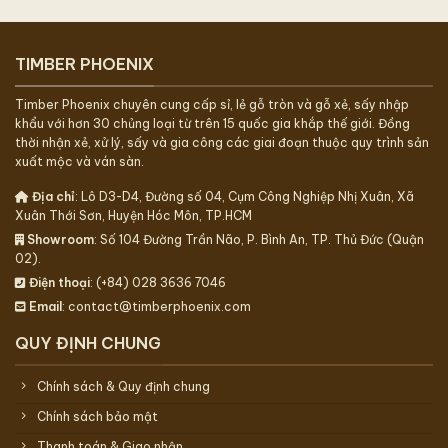
TIMBER PHOENIX
Timber Phoenix chuyên cung cấp sỉ, lẻ gỗ tròn và gỗ xẻ, sấy nhập
khẩu với hơn 30 chủng loại từ trên 15 quốc gia khắp thế giới. Đồng
thời nhận xẻ, xử lý, sấy và gia công các giai đoạn thuộc quy trình sản
xuất mộc và ván sàn.
Địa chỉ
: Lô D3-D4, Đường số 04, Cụm Công Nghiệp Nhị Xuân, Xã
Xuân Thới Sơn, Huyện Hóc Môn, TP.HCM
Showroom
: Số 104 Đường Trần Não, P. Bình An, TP. Thủ Đức (Quận
02).
Điện thoại
: (+84) 028 3636 7046
Email
: contact@timberphoenix.com
QUY ĐỊNH CHUNG
Chính sách & Quy định chung
Chính sách bảo mật
Thanh toán & Giao nhận