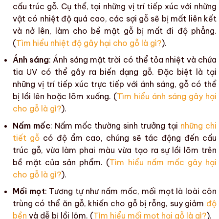
cấu trúc gỗ
. Cụ thể, tại những vị trí tiếp xúc với những
vật có
nhiệt độ
quá cao, các sợi gỗ sẽ bị mất liên kết
và nở lên, làm cho
bề mặt gỗ
bị mất đi độ phẳng.
(
Tìm hiểu nhiệt độ gây hại cho gỗ là gì?
).
Ánh sáng
:
Ánh sáng
mặt trời có thể tỏa nhiệt và chứa
tia UV
có thể gây ra
biến dạng gỗ
. Đặc biệt là tại
những vị trí tiếp xúc trực tiếp với
ánh sáng
, gỗ có thể
bị lồi lên hoặc lõm xuống. (
Tìm hiểu ánh sáng gây hại
cho gỗ là gì?
).
Nấm mốc
:
Nấm mốc
thường sinh trưởng tại
những chi
tiết gỗ
có
độ ẩm
cao, chúng sẽ tác động đến
cấu
trúc gỗ
, vừa làm
phai màu
vừa tạo ra sự
lồi lõm
trên
bề mặt của sản phẩm
. (
Tìm hiểu nấm mốc gây hại
cho gỗ là gì?
).
Mối mọt
: Tương tự như
nấm mốc
,
mối mọt
là loài
côn
trùng
có thể ăn gỗ, khiến
cho
gỗ bị rỗng, suy giảm
độ
bền
và dễ
bị lồi lõm
. (
Tìm hiểu mối mọt hại gỗ là gì?
).