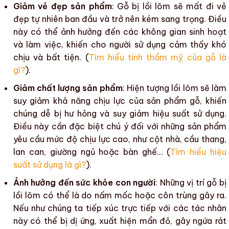
Giảm vẻ đẹp sản phẩm
:
Gỗ bị lồi lõm
sẽ mất đi vẻ
đẹp tự nhiên ban đầu và trở nên kém sang trọng. Điều
này có thể ảnh hưởng đến các không gian sinh hoạt
và làm việc, khiến cho người sử dụng cảm thấy khó
chịu và bất tiện. (
Tìm hiểu tính thẩm mỹ của gỗ là
gì?
).
Giảm chất lượng sản phẩm
: Hiện tượng
lồi lõm
sẽ làm
suy giảm khả năng chịu lực của
sản phẩm gỗ
, khiến
chúng dễ bị hư hỏng và suy giảm
hiệu suất sử dụng
.
Điều này cần đặc biệt chú ý đối với những sản phẩm
yêu cầu mức độ chịu lực cao, như cột nhà, cầu thang,
lan can, giường ngủ hoặc bàn ghế… (
Tìm hiểu hiệu
suất sử dụng là gì?
).
Ảnh hưởng đến sức khỏe con người
: Những vị trí g
ỗ bị
lồi lõm
có thể là do
nấm mốc
hoặc
côn trùng
gây ra.
Nếu như chúng ta tiếp xúc trực tiếp với các tác nhân
này có thể bị dị ứng, xuất hiện mẩn đỏ, gây ngứa rát