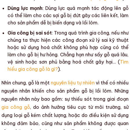
Dùng lực mạnh
: Dùng lực quá mạnh tác động lên gỗ
có thể làm cho các sợi gỗ bị đứt gãy các liên kết, làm
cho sản phẩm dễ bị
biến dạng
và
lồi lõm
.
Gia công bị sai sót
: Trong
quá trình gia công
, nếu như
chúng ta thực hiện các công đoạn xử lý sai kỹ thuật
hoặc sử dụng hoá chất không phù hợp cũng có thể
làm cho gỗ bị hư hỏng. Chẳng hạn như sấy gỗ quá lâu,
vệ sinh hoặc sơn phủ bằng hoá chất gây hại… (
Tìm
hiểu gia công gỗ là gì?
).
Nhìn chung, gỗ là một
nguyên liệu tự nhiên
vì thế có nhiều
nguyên nhân khiến cho
sản phẩm
gỗ
bị lồi lõm
.
Những
nguyên nhân này bao gồm:
sự thiếu sót trong giai đoạn
gia công gỗ
, do ảnh hưởng tiêu cực từ môi trường, sử
dụng loại gỗ kém chất lượng, hoặc do điều kiện sử dụng
không đảm bảo, cũng như sản phẩm không được quan