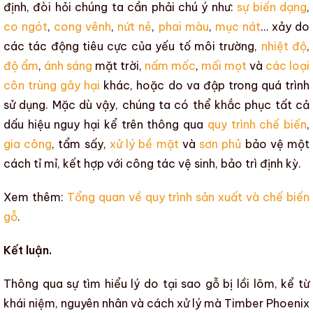
định, đòi hỏi chúng ta cần phải chú ý như:
sự biến dạng
,
co ngót
,
cong vênh
,
nứt nẻ
,
phai màu
,
mục nát
… xảy do
các tác động tiêu cực của yếu tố môi trường,
nhiệt độ
,
độ ẩm
,
ánh sáng
mặt trời,
nấm mốc
,
mối mọt
và
các loại
côn trùng gây hại
khác, hoặc do va đập trong
quá trình
sử dụng
. Mặc dù vậy, chúng ta có thể khắc phục tất cả
dấu hiệu nguy hại kể trên thông qua
quy trình chế biến
,
gia công
, tẩm sấy,
xử lý bề mặt
và
sơn phủ
bảo vệ một
cách tỉ mỉ, kết hợp với công tác vệ sinh, bảo trì định kỳ.
Xem thêm:
Tổng quan về quy trình sản xuất và chế biến
gỗ
.
Kết luận.
Thông qua sự tìm hiểu lý do
tại sao gỗ bị lồi lõm, kể từ
khái niệm, nguyên nhân và cách xử lý
mà
Timber Phoenix