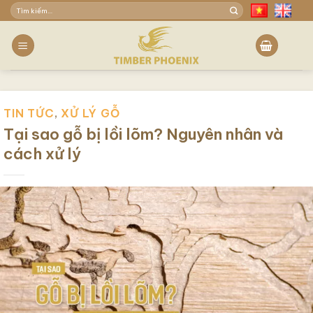
Skip
Tìm
to
kiếm:
content
TIN TỨC
,
XỬ LÝ GỖ
Tại sao gỗ bị lồi lõm? Nguyên nhân và
cách xử lý