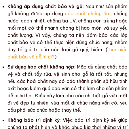
Không áp dụng chất bảo vệ gỗ
: Nếu như
sản phẩm
gỗ
không được áp dụng
các chất chống ẩm
,
chống
nước
,
cách nhiệt
,
chống tia UV
,
chống côn trùng
hoặc
mối mọt
có thể nhanh chóng bị hao mòn và suy yếu
chất lượng. Vì vậy, chúng ta nên đảm bảo các lớp
chất bảo vệ
có thể thực hiện đúng chức năng, nhằm
duy trì giá trị của
các loại gỗ quý, hiếm
. (
Tìm hiểu
chất bảo vệ gỗ là gì?
).
Sử dụng hóa chất không hợp
: Mặc dù dùng
chất bảo
vệ
và chất tẩy rửa, vệ sinh cho gỗ là rất tốt, nhưng
nếu các hoá chất này có các thành phần sở hữu tính
axit hoặc kiềm quá cao vẫn có thể làm cho sản phẩm
dễ bị hư hại. Điều này làm cho
các chi tiết gỗ
vừa mất
đi vẻ đẹp tự nhiên, vừa mất đi chức năng vốn có, yêu
cầu phải sửa chữa hoặc thay thế.
Không bảo trì định kỳ
: Việc bảo trì định kỳ sẽ giúp
chúng ta phát hiện và khắc phục kịp thời những vị trí