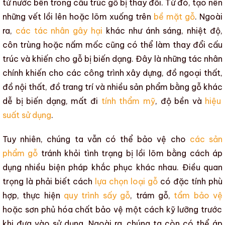
tử nước bên trong
cấu trúc gỗ
bị thay đổi. Từ đó, tạo nên
những vết lồi lên hoặc lõm xuống trên
bề mặt gỗ
. Ngoài
ra,
các tác nhân gây hại
khác như
ánh sáng
,
nhiệt độ
,
côn trùng
hoặc
nấm mốc
cũng có thể làm thay đổi
cấu
trúc
và khiến
cho
gỗ bị
biến dạng
. Đây là những tác nhân
chính khiến cho
các công trình xây dựng
,
đồ ngoại thất
,
đồ nội thất
,
đồ trang trí
và nhiều
sản phẩm bằng gỗ
khác
dễ bị
biến dạng
, mất đi
tính thẩm mỹ
,
độ bền
và
hiệu
suất sử dụng
.
Tuy nhiên, chúng ta vẫn có thể bảo vệ cho
các sản
phẩm gỗ
tránh khỏi tình trạng
bị lồi lõm
bằng cách áp
dụng nhiều biện pháp khắc phục khác nhau. Điều quan
trọng là phải biết cách
lựa chọn loại gỗ
có đặc tính phù
hợp, thực hiện
quy trình sấy gỗ
, trám gỗ,
tẩm bảo vệ
hoặc
sơn phủ
hóa
chất bảo vệ
một cách kỹ lưỡng trước
khi đưa vào sử dụng. Ngoài ra, chúng ta còn có thể áp