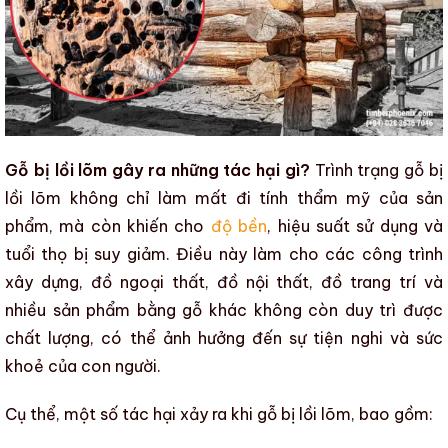
Gỗ bị lồi lõm gây ra những tác hại gì?
Trình trạng
gỗ bị
lồi lõm
không chỉ làm mất đi
tính thẩm mỹ
của sản
phẩm, mà còn khiến cho
độ bền
,
hiệu suất sử dụng
và
tuổi thọ
bị suy giảm. Điều này làm cho
các công trình
xây dựng
,
đồ ngoại thất
,
đồ nội thất
,
đồ trang trí
và
nhiều
sản phẩm bằng gỗ
khác
không còn duy trì được
chất lượng, có thể ảnh hưởng đến sự tiện nghi và sức
khoẻ của con người.
Cụ thể, một số tác hại xảy ra khi
gỗ bị lồi lõm
, bao gồm: