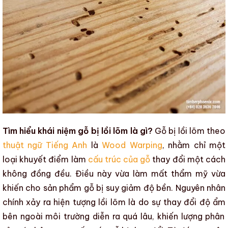
Tìm hiểu khái niệm gỗ bị lồi lõm là gì?
Gỗ bị lồi lõm
theo
thuật ngữ Tiếng Anh
là
Wood Warping
, nhằm chỉ một
loại
khuyết điểm
làm
cấu trúc của gỗ
thay đổi một cách
không đồng đều. Điều này vừa làm mất
thẩm mỹ
vừa
khiến cho
sản phẩm gỗ
bị
suy giảm độ bền
. Nguyên nhân
chính xảy ra hiện tượng
lồi lõm
là do sự thay đổi
độ ẩm
bên ngoài môi trường diễn ra quá lâu, khiến lượng phân