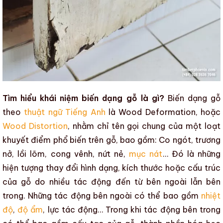
Tìm hiểu khái niệm biến dạng gỗ là gì?
Biến dạng gỗ
theo
thuật ngữ Tiếng Anh
là Wood Deformation, hoặc
Wood Distortion
, nhằm chỉ tên gọi chung của một loạt
khuyết điểm
phổ biến trên gỗ, bao gồm:
Co ngót
,
trương
nở
,
lồi lõm
,
cong vênh
,
nứt nẻ
,
mục nát
… Đó là những
hiện tượng thay đổi hình dạng, kích thước hoặc cấu trúc
của gỗ do nhiều tác động đến từ bên ngoài lẫn bên
trong. Những tác động bên ngoài có thể bao gồm
nhiệt
độ
,
độ ẩm
, lực tác động… Trong khi tác động bên trong