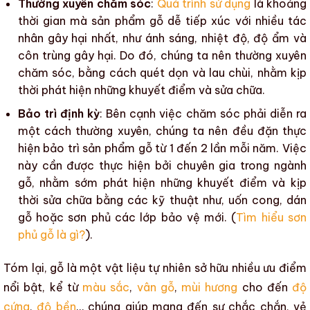
Thường xuyên chăm sóc
:
Quá trình sử dụng
là khoảng
thời gian mà
sản phẩm gỗ
dễ tiếp xúc với
nhiều tác
nhân gây hại
nhất, như
ánh sáng
,
nhiệt độ
,
độ ẩm
và
côn trùng gây hại
. Do đó, chúng ta nên thường xuyên
chăm sóc, bằng cách quét dọn và lau chùi, nhằm kịp
thời phát hiện
những khuyết điểm
và sửa chữa.
Bảo trì định kỳ
: Bên cạnh việc chăm sóc phải diễn ra
một cách thường xuyên, chúng ta nên đều đặn thực
hiện bảo trì
sản phẩm gỗ
từ 1 đến 2 lần mỗi năm. Việc
này cần được thực hiện bởi chuyên gia trong ngành
gỗ, nhằm sớm phát hiện
những khuyết điểm
và kịp
thời sửa chữa bằng các kỹ thuật như, uốn cong, dán
gỗ hoặc
sơn phủ
các lớp bảo vệ mới. (
Tìm hiểu sơn
phủ gỗ là gì?
).
Tóm lại
, gỗ là một vật liệu tự nhiên sở hữu nhiều ưu điểm
nổi bật, kể từ
màu sắc
,
vân gỗ
,
mùi hương
cho đến
độ
cứng
,
độ bền
… chúng giúp mang đến sự chắc chắn, vẻ