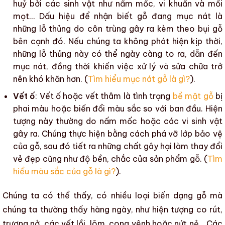
huỷ bởi các sinh vật như
nấm mốc
, vi khuẩn và
mối
mọt
… Dấu hiệu để nhận biết gỗ đang
mục nát
là
những lỗ thủng do
côn trùng
gây ra kèm theo bụi gỗ
bên cạnh đó. Nếu chúng ta không phát hiện kịp thời,
những lỗ thủng này có thể ngày càng to ra, dẫn đến
mục nát
, đồng thời khiến việc xử lý và sửa chữa trở
nên khó khăn hơn. (
Tìm hiểu mục nát gỗ là gì?
).
Vết ố
: Vết ố hoặc vết thâm là tình trạng
bề mặt gỗ
bị
phai màu hoặc biến đổi
màu sắc
so với ban đầu. Hiện
tượng này thường do
nấm mốc
hoặc các vi sinh vật
gây ra. Chúng thực hiện bằng cách phá vỡ lớp bảo vệ
của gỗ, sau đó tiết ra những
chất gây hại
làm thay đổi
vẻ đẹp cũng như
độ bền
, chắc của
sản phẩm gỗ
. (
Tìm
hiểu màu sắc của gỗ là gì?
).
Chúng ta có thể thấy, có nhiều loại
biến dạng gỗ
mà
chúng ta thường thấy hàng ngày, như hiện tượng co rút,
trương nở, các vết lồi, lõm,
cong vênh
hoặc
nứt nẻ
… Các