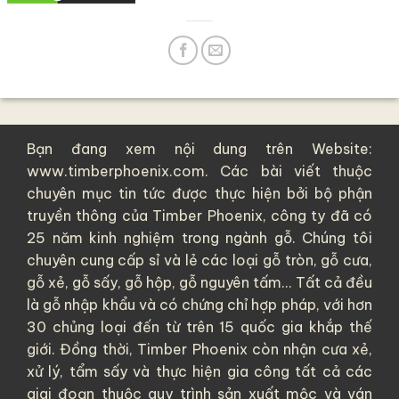
Bạn đang xem nội dung trên Website:
www.timberphoenix.com. Các bài viết thuộc
chuyên mục tin tức được thực hiện bởi bộ phận
truyền thông của
Timber Phoenix
, công ty đã có
25 năm kinh nghiệm trong ngành gỗ. Chúng tôi
chuyên cung cấp sỉ và lẻ các loại
gỗ tròn
,
gỗ cưa
,
gỗ xẻ
,
gỗ sấy
,
gỗ hộp
,
gỗ nguyên tấm
... Tất cả đều
là
gỗ nhập khẩu
và có chứng chỉ hợp pháp, với hơn
30 chủng loại đến từ trên 15 quốc gia khắp thế
giới. Đồng thời, Timber Phoenix còn nhận cưa xẻ,
xử lý, tẩm sấy và thực hiện gia công tất cả các
giai đoạn thuộc quy trình sản xuất mộc và ván