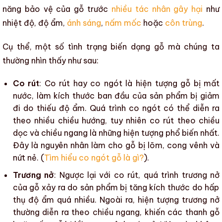
năng bảo vệ của gỗ trước
nhiều tác nhân gây hại
như
nhiệt độ
,
độ ẩm
,
ánh sáng
,
nấm mốc
hoặc
côn trùng
.
Cụ thể, một số tình trạng
biến dạng gỗ
mà chúng ta
thường nhìn thấy như sau:
Co rút
:
Co rút
hay
co ngót
là hiện tượng gỗ bị mất
nước, làm kích thước ban đầu của sản phẩm bị giảm
đi do thiếu
độ ẩm
.
Quá trình co ngót
có thể diễn ra
theo nhiều chiều hướng, tuy nhiên
co rút
theo chiều
dọc và chiều ngang là những hiện tượng phổ biến nhất.
Đây là nguyên nhân làm cho gỗ bị lõm,
cong vênh
và
nứt nẻ
. (
Tìm hiểu co ngót gỗ là gì?
).
Trương nở
: Ngược lại với
co rút
, quá trình
trương nở
của gỗ xảy ra do sản phẩm bị tăng kích thước do hấp
thụ
độ ẩm
quá nhiều. Ngoài ra, hiện tượng trương nở
thường diễn ra theo chiều ngang, khiến các thanh gỗ