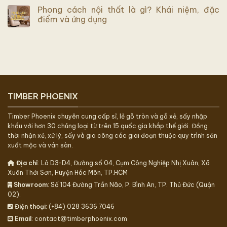
Phong cách nội thất là gì? Khái niệm, đặc
điểm và ứng dụng
TIMBER PHOENIX
Timber Phoenix chuyên cung cấp sỉ, lẻ gỗ tròn và gỗ xẻ, sấy nhập
khẩu với hơn 30 chủng loại từ trên 15 quốc gia khắp thế giới. Đồng
thời nhận xẻ, xử lý, sấy và gia công các giai đoạn thuộc quy trình sản
xuất mộc và ván sàn.
Địa chỉ
: Lô D3-D4, Đường số 04, Cụm Công Nghiệp Nhị Xuân, Xã
Xuân Thới Sơn, Huyện Hóc Môn, TP.HCM
Showroom
: Số 104 Đường Trần Não, P. Bình An, TP. Thủ Đức (Quận
02).
Điện thoại
: (+84) 028 3636 7046
Email
: contact@timberphoenix.com