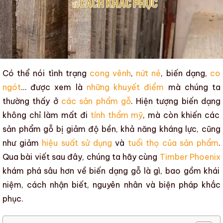
Có thể nói tình trạng
cong vênh
,
nứt nẻ
,
biến dạng
,
co
ngót
… được xem là
những khuyết điểm
mà chúng ta
thường thấy ở
các sản phẩm gỗ
. Hiện tượng
biến dạng
không chỉ làm mất đi
tính thẩm mỹ
, mà còn khiến
các
sản phẩm gỗ
bị giảm
độ bền
,
khả năng kháng lực
, cũng
như giảm
hiệu suất sử dụng
và
tuổi thọ của sản phẩm
.
Qua bài viết sau đây, chúng ta hãy cùng
Timber Phoenix
khám phá sâu hơn về
biến dạng gỗ là gì, bao gồm khái
niệm, cách nhận biết, nguyên nhân và biện pháp khắc
phục.