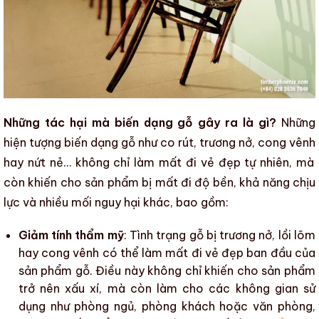
Những tác hại mà biến dạng gỗ gây ra là gì?
Những
hiện tượng
biến dạng gỗ
như co rút, trương nở,
cong vênh
hay
nứt nẻ
… không chỉ làm mất đi vẻ đẹp tự nhiên, mà
còn khiến cho sản phẩm bị mất đi
độ bền
, khả năng chịu
lực và nhiều mối nguy hại khác, bao gồm:
Giảm tính thẩm mỹ
: Tình trạng gỗ bị trương nở, lồi lõm
hay
cong vênh
có thể làm mất đi vẻ đẹp ban đầu của
sản phẩm gỗ
. Điều này không chỉ khiến cho sản phẩm
trở nên xấu xí, mà còn làm cho các không gian sử
dụng như phòng ngủ, phòng khách hoặc văn phòng,