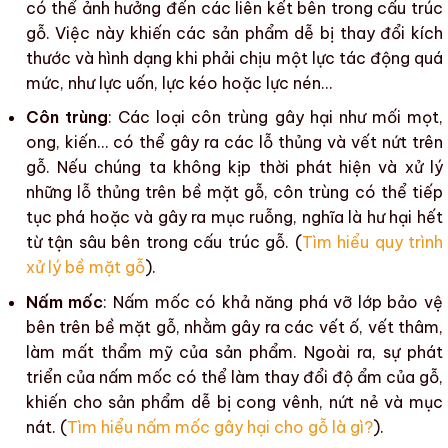
có thể ảnh hưởng đến các liên kết bên trong cấu trúc
gỗ. Việc này khiến các sản phẩm dễ bị thay đổi kích
thước và hình dạng khi phải chịu một lực tác động quá
mức, như lực uốn, lực kéo hoặc lực nén…
Côn trùng
: Các loại
côn trùng
gây hại như
mối mọt
,
ong, kiến… có thể gây ra các lỗ thủng và vết nứt trên
gỗ. Nếu chúng ta không kịp thời phát hiện và xử lý
những lỗ thủng trên
bề mặt gỗ
,
côn trùng
có thể tiếp
tục phá hoặc và gây ra mục ruỗng, nghĩa là hư hại hết
từ tận sâu bên trong cấu trúc gỗ. (
Tìm hiểu quy trình
xử lý bề mặt gỗ
).
Nấm mốc
:
Nấm mốc
có khả năng phá vỡ lớp bảo vệ
bên trên
bề mặt gỗ
, nhằm gây ra các vết ố, vết thâm,
làm
mất thẩm mỹ
của sản phẩm. Ngoài ra, sự phát
triển của
nấm mốc
có thể làm thay đổi
độ ẩm
của gỗ,
khiến cho sản phẩm dễ bị
cong vênh
,
nứt nẻ
và
mục
nát
. (
Tìm hiểu nấm mốc gây hại cho gỗ là gì?
).