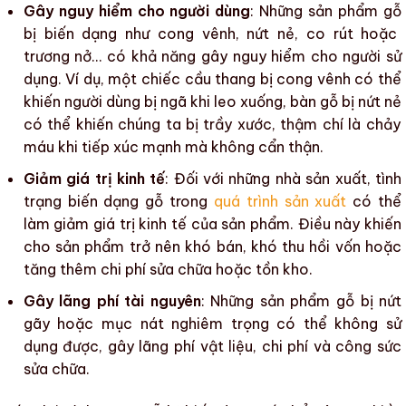
Gây nguy hiểm cho người dùng
: Những
sản phẩm gỗ
bị
biến dạng
như
cong vênh
,
nứt nẻ
, co rút hoặc
trương nở… có khả năng gây nguy hiểm cho
người sử
dụng
. Ví dụ, một chiếc cầu thang bị
cong vênh
có thể
khiến người dùng bị ngã khi leo xuống, bàn gỗ bị
nứt nẻ
có thể khiến chúng ta bị trầy xước, thậm chí là chảy
máu khi tiếp xúc mạnh mà không cẩn thận.
Giảm giá trị kinh tế
: Đối với những nhà sản xuất, tình
trạng
biến dạng gỗ
trong
quá trình sản xuất
có thể
làm giảm giá trị kinh tế của sản phẩm. Điều này khiến
cho sản phẩm trở nên khó bán, khó thu hồi vốn hoặc
tăng thêm chi phí sửa chữa hoặc tồn kho.
Gây lãng phí tài nguyên
: Những
sản phẩm gỗ
bị nứt
gãy hoặc
mục nát
nghiêm trọng có thể không
sử
dụng
được, gây lãng phí vật liệu, chi phí và công sức
sửa chữa.