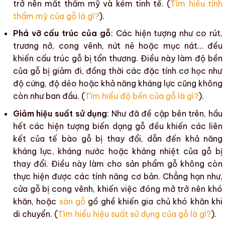
trở nên
mất thẩm mỹ
và kém tinh tế. (
Tìm hiểu tính
thẩm mỹ của gỗ là gì?
).
Phá vỡ cấu trúc của gỗ
: Các hiện tượng như co rút,
trương nở,
cong vênh
,
nứt nẻ
hoặc
mục nát
… đều
khiến cấu trúc gỗ bị tổn thương. Điều này làm
độ bền
của gỗ bị giảm đi, đồng thời các đặc tính cơ học như
độ cứng
, độ dẻo hoặc khả năng kháng lực cũng không
còn như ban đầu. (
Tìm hiểu độ bền của gỗ là gì?
).
Giảm hiệu suất sử dụng
: Như đã đề cập bên trên, hầu
hết các hiện tượng
biến dạng gỗ
đều khiến các liên
kết của tế bào gỗ bị thay đổi, dẫn đến khả năng
kháng lực
,
kháng nước
hoặc
kháng nhiệt của gỗ
bị
thay đổi. Điều này làm cho
sản phẩm gỗ
không còn
thực hiện được các tính năng cơ bản. Chẳng hạn như,
cửa gỗ bị
cong vênh
, khiến việc đóng mở trở nên khó
khăn, hoặc
sàn gỗ
gồ ghề khiến gia chủ khó khăn khi
di chuyển. (
Tìm hiểu hiệu suất sử dụng của gỗ là gì?
).