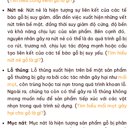
(
Tìm hiểu cong vênh gỗ là gì?
).
Nứt nẻ
:
Nứt nẻ
là hiện tượng sự liên kết của các tế
bào gỗ bị suy giảm, dẫn đến việc xuất hiện những vết
nứt trên bề mặt, đồng thời suy giảm
độ cứng
,
độ bền
và khả năng chịu lực của sản phẩm. Bên cạnh đó,
nguyên nhân gây ra
nứt nẻ
có thể là do quá trình gỗ bị
co rút, trương nở, chịu lực tác động mạnh hoặc cấu
tạo liên kết của các tế bào gỗ bị suy yếu. (
Tìm hiểu
nứt nẻ gỗ là gì?
).
Lỗ thủng
:
Lỗ thủng
xuất hiện trên bề mặt
sản phẩm
gỗ
thường bị gây ra bởi
các tác nhân gây hại
như
mối
mọt
,
côn trùng
hoặc tai nạn trong quá trình khoan lỗ.
Ngoài ra, chúng ta còn có thể gây ra lỗ thủng không
mong muốn nếu để sản phẩm tiếp xúc với các vật
nhọn trong
quá trình sử dụng
. (
Tìm hiểu mối mọt gây
hại cho gỗ là gì?
).
Mục nát
:
Mục nát
là hiện tượng
sản phẩm gỗ
bị phân