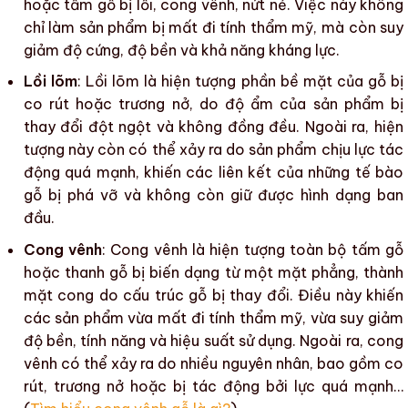
hoặc tấm gỗ bị lồi,
cong vênh
,
nứt nẻ
. Việc này không
chỉ làm sản phẩm bị mất đi
tính thẩm mỹ
, mà còn suy
giảm
độ cứng
,
độ bền
và khả năng kháng lực.
Lồi lõm
:
Lồi lõm
là hiện tượng phần bề mặt của gỗ bị
co rút hoặc trương nở, do
độ ẩm
của sản phẩm bị
thay đổi đột ngột và không đồng đều. Ngoài ra, hiện
tượng này còn có thể xảy ra do sản phẩm chịu lực tác
động quá mạnh, khiến các liên kết của những tế bào
gỗ bị phá vỡ và không còn giữ được hình dạng ban
đầu.
Cong vênh
:
Cong vênh
là hiện tượng toàn bộ tấm gỗ
hoặc thanh gỗ bị
biến dạng
từ một mặt phẳng, thành
mặt cong do cấu trúc gỗ bị thay đổi. Điều này khiến
các sản phẩm vừa mất đi
tính thẩm mỹ
, vừa suy giảm
độ bền
, tính năng và
hiệu suất sử dụng
. Ngoài ra,
cong
vênh
có thể xảy ra do nhiều nguyên nhân, bao gồm co
rút, trương nở hoặc bị tác động bởi lực quá mạnh…