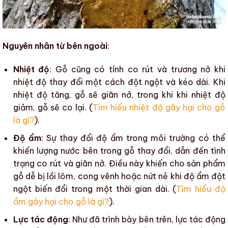
Nguyên nhân từ bên ngoài
:
Nhiệt độ
: Gỗ cũng có tính co rút và trương nở khi
nhiệt độ
thay đổi một cách đột ngột và kéo dài. Khi
nhiệt độ
tăng, gỗ sẽ giãn nở, trong khi khi
nhiệt độ
giảm, gỗ sẽ co lại. (
Tìm hiểu nhiệt độ gây hại cho gỗ
là gì?
).
Độ ẩm
: Sự thay đổi
độ ẩm
trong môi trường có thể
khiến lượng nước bên trong gỗ thay đổi, dẫn đến tình
trạng co rút và giãn nở. Điều này khiến cho
sản phẩm
gỗ
dễ bị lồi lõm,
cong vênh
hoặc
nứt nẻ
khi
độ ẩm
đột
ngột biến đổi trong một thời gian dài. (
Tìm hiểu độ
ẩm gây hại cho gỗ là gì?
).
Lực tác động
: Như đã trình bày bên trên, lực tác động