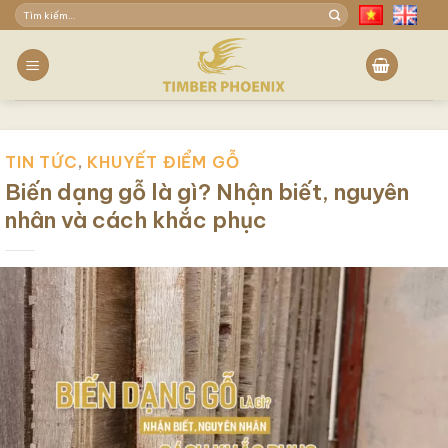
Skip
Tìm
to
kiếm:
content
TIN TỨC
,
KHUYẾT ĐIỂM GỖ
Biến dạng gỗ là gì? Nhận biết, nguyên
nhân và cách khắc phục