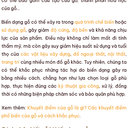
có thể bao gồm cấu tạo của gỗ, thành phần hóa học
của gỗ…
Biến dạng gỗ
có thể xảy ra trong
quá trình chế biến
hoặc
sử dụng gỗ
, gây giảm
độ cứng
,
độ bền
và khả năng chịu
lực của sản phẩm. Điều này không chỉ làm mất đi
tính
thẩm mỹ
, mà còn gây suy giảm
hiệu suất sử dụng
và
tuổi
thọ
của
các vật liệu xây dựng
,
đồ ngoại thất
,
nội thất
,
trang trí
cùng nhiều món đồ gỗ khác. Tuy nhiên, chúng ta
có thể khắc phục những tác hại do
biến dạng
gây ra
bằng nhiều cách, chẳng hạn như lựa chọn loại gỗ phù
hợp, thực hiện đúng các
kỹ thuật gia công
, xử lý, đồng
thời có những biện pháp chăm sóc và bảo quản phù hợp.
Xem thêm:
Khuyết điểm của gỗ là gì? Các khuyết điểm
phổ biến của gỗ và cách khắc phục
.