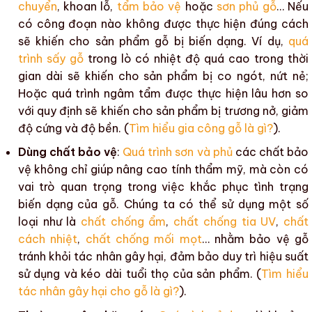
chuyển
, khoan lỗ,
tẩm bảo vệ
hoặc
sơn phủ gỗ
… Nếu
có công đoạn nào không được thực hiện đúng cách
sẽ khiến cho
sản phẩm gỗ
bị
biến dạng
. Ví dụ,
quá
trình sấy gỗ
trong lò có
nhiệt độ
quá cao trong thời
gian dài sẽ khiến cho sản phẩm bị
co ngót
,
nứt nẻ
;
Hoặc
quá trình ngâm tẩm
được thực hiện lâu hơn so
với quy định sẽ khiến cho sản phẩm bị trương nở, giảm
độ cứng
và
độ bền
. (
Tìm hiểu gia công gỗ là gì?
).
Dùng chất bảo vệ
:
Quá trình sơn và phủ
các chất bảo
vệ không chỉ giúp nâng cao tính thẩm mỹ, mà còn có
vai trò quan trọng trong việc khắc phục tình trạng
biến dạng của gỗ. Chúng ta có thể sử dụng một số
loại như là
chất chống ẩm
,
chất chống tia UV
,
chất
cách nhiệt
,
chất chống mối mọt
… nhằm bảo vệ gỗ
tránh khỏi tác nhân gây hại, đảm bảo duy trì hiệu suất
sử dụng và kéo dài tuổi thọ của sản phẩm. (
Tìm hiểu
tác nhân gây hại cho gỗ là gì?
).