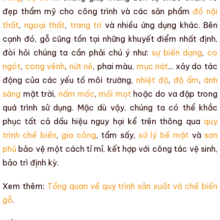
đẹp thẩm mỹ cho công trình và các sản phẩm
đồ nội
thất
,
ngoại thất
,
trang trí
và nhiều ứng dụng khác. Bên
cạnh đó, gỗ cũng tồn tại
những khuyết điểm
nhất định,
đòi hỏi chúng ta cần phải chú ý như:
sự biến dạng
,
co
ngót
,
cong vênh
,
nứt nẻ
, phai màu,
mục nát
… xảy do tác
động của các yếu tố môi trường,
nhiệt độ
,
độ ẩm
,
ánh
sáng
mặt trời,
nấm mốc
,
mối mọt
hoặc do va đập trong
quá trình sử dụng. Mặc dù vậy, chúng ta có thể khắc
phục tất cả dấu hiệu nguy hại kể trên thông qua
quy
trình chế biến
,
gia công
, tẩm sấy,
xử lý bề mặt
và
sơn
phủ
bảo vệ một cách tỉ mỉ, kết hợp với công tác vệ sinh,
bảo trì định kỳ.
Xem thêm:
Tổng quan về quy trình sản xuất và chế biến
gỗ
.