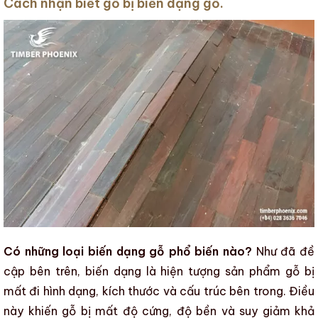
Cách nhận biết gỗ bị biến dạng gỗ.
Có những loại biến dạng gỗ phổ biến nào?
Như đã đề
cập bên trên,
biến dạng
là hiện tượng
sản phẩm gỗ
bị
mất đi hình dạng, kích thước và cấu trúc bên trong. Điều
này khiến gỗ bị mất
độ cứn
g,
độ bền
và suy giảm khả