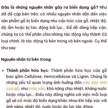
Đâu là những nguyên nhân gây ra biến dạng gỗ?
Như
đã đề cập bên trên, có nhiều nguyên nhân dẫn đến việc
sản phẩm gỗ
bị
biến dạng
như cấu trúc của gỗ,
nhiệt độ
,
độ ẩm
hoặc bị tác động bởi lực… Để dễ dàng tiếp cận,
chúng ta có thể phân chia những tác động này thành 02
loại chính, là tác động từ bên trong và bên ngoài. Cụ thể
như sau:
Nguyên nhân từ bên trong
:
Thành phần hóa học
: Thành phần hóa học của gỗ
bao gồm Cellulose, Hemicellulose và Lignin. Chúng là
những yếu tố quan trọng ảnh hưởng đến
các đặc tính
của gỗ
, như
màu sắc
, khả năng chịu nhiệt, kháng nước
hoặc chịu lực… Điều này đồng nghĩa với việc mỗi loại
gỗ sẽ có mức độ
biến dạng
khác nhau khi tiếp xúc với
ánh sáng
,
nhiệt độ
, nước hoặc do lực tác động.