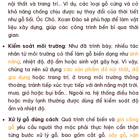
nội thất
và
trang trí
… Ví dụ, các loại gỗ cứng và có
khả năng chống chịu được sự thay đổi của thời tiết
như gỗ Sồi, Óc Chó, Xoan Đào sẽ phù hợp để làm
vật
liệu xây dựng
, giúp các công trình bền bỉ qua thời
gian.
Kiểm soát môi trường
: Như đã trình bày, nhiều tác
nhân từ môi trường có thể làm gỗ
biến dạng
như
ánh
nắng
,
nhiệt độ
,
độ ẩm
hoặc sinh vật gây hại. Vì vậy,
chúng ta nên
sử dụng
các sản phẩm đồ nội thất
,
đồ
gia dụng
hoặc
trang trí
, ở trong môi trường thông
thoáng, tránh tiếp xúc trực tiếp với ánh nắng mặt trời,
mưa, gió hoặc bụi bẩn… Ngoài ra, hệ thống điều hòa
hoặc máy lạnh thường được dùng để kiểm soát
độ
ẩm
và
nhiệt độ
.
Xử lý gỗ đúng cách
:
Quá trình chế biến
và
gia công
gỗ
yêu cầu người thợ mộc phải thực hiện cẩn thận
từng bước xử lý gỗ, bao gồm cắt gỗ,
sấy gỗ
,
vận