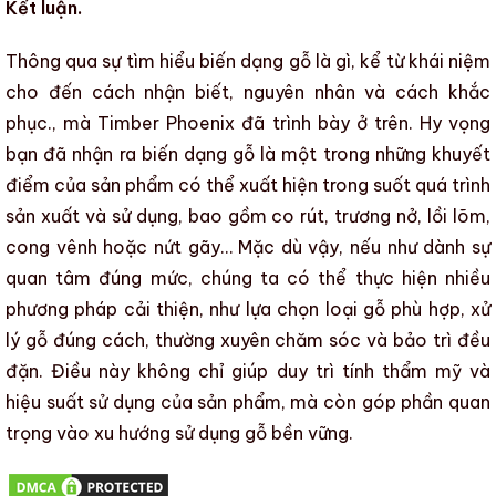
Kết luận.
Thông qua sự tìm hiểu
biến dạng gỗ là gì, kể từ khái niệm
cho đến cách nhận biết, nguyên nhân và cách khắc
phục.
, mà
Timber Phoenix
đã trình bày ở trên. Hy vọng
bạn đã nhận ra
biến dạng gỗ
là một trong
những khuyết
điểm
của sản phẩm có thể xuất hiện trong suốt
quá trình
sản xuất
và
sử dụng
, bao gồm co rút, trương nở, lồi lõm,
cong vênh
hoặc nứt gãy… Mặc dù vậy, nếu như dành sự
quan tâm đúng mức, chúng ta có thể thực hiện nhiều
phương pháp cải thiện, như lựa chọn loại gỗ phù hợp, xử
lý gỗ đúng cách, thường xuyên chăm sóc và bảo trì đều
đặn. Điều này không chỉ giúp duy trì
tính thẩm mỹ
và
hiệu suất sử dụng
của sản phẩm, mà còn góp phần quan
trọng vào
xu hướng sử dụng gỗ bền vững
.