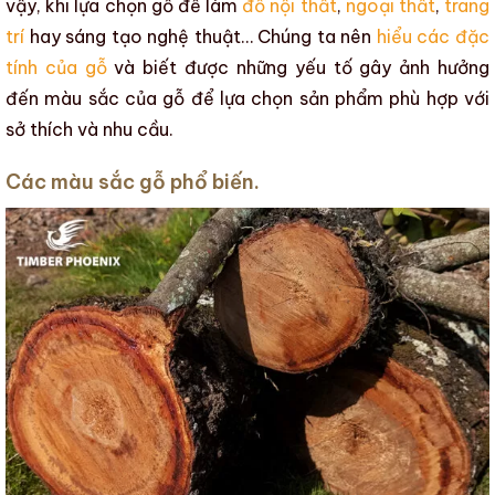
vậy, khi lựa chọn gỗ để làm
đồ nội thất
,
ngoại thất
,
trang
trí
hay sáng tạo nghệ thuật… Chúng ta nên
hiểu các đặc
tính của gỗ
và biết được
những yếu tố gây ảnh hưởng
đến màu sắc của gỗ
để lựa chọn sản phẩm phù hợp với
sở thích và nhu cầu.
Các màu sắc gỗ phổ biến.