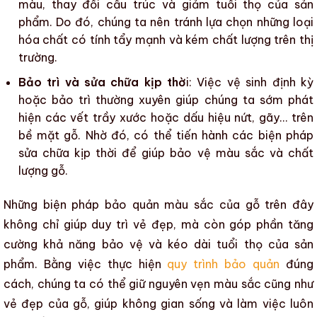
màu, thay đổi cấu trúc và giảm
tuổi thọ của sản
phẩm
. Do đó, chúng ta nên tránh lựa chọn những loại
hóa chất có tính tẩy mạnh và kém chất lượng trên thị
trường.
Bảo trì và sửa chữa kịp thờ
i: Việc vệ sinh định kỳ
hoặc bảo trì thường xuyên giúp chúng ta sớm phát
hiện các vết trầy xước hoặc dấu hiệu nứt, gãy… trên
bề mặt gỗ
. Nhờ đó, có thể tiến hành các biện pháp
sửa chữa kịp thời để giúp bảo vệ
màu sắc
và chất
lượng
gỗ
.
Những biện pháp bảo quản màu sắc của gỗ
trên đây
không chỉ giúp duy trì vẻ đẹp, mà còn góp phần tăng
cường khả năng bảo vệ và kéo dài
tuổi thọ của sản
phẩm
. Bằng việc thực hiện
quy trình bảo quản
đúng
cách, chúng ta có thể giữ nguyên vẹn
màu sắc
cũng như
vẻ đẹp của
gỗ
, giúp không gian sống và làm việc luôn