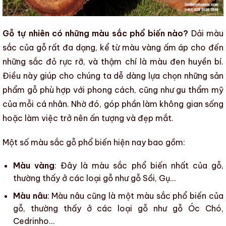
Gỗ tự nhiên có những màu sắc phổ biến nào?
Dải màu
sắc của gỗ
rất đa dạng, kể từ màu vàng ấm áp cho đến
những sắc đỏ rực rỡ, và thậm chí là màu đen huyền bí.
Điều này giúp cho chúng ta dễ dàng lựa chọn
những sản
phẩm gỗ
phù hợp với phong cách, cũng như gu
thẩm mỹ
của mỗi cá nhân. Nhờ đó, góp phần làm không gian sống
hoặc làm việc trở nên ấn tượng và đẹp mắt.
Một số
màu sắc gỗ
phổ biến hiện nay bao gồm:
Màu vàng
: Đây là
màu sắc
phổ biến nhất của gỗ,
thường thấy ở các loại
gỗ
như
gỗ Sồi
,
Gụ
…
Màu nâu
: Màu nâu cũng là một
màu sắc
phổ biến của
gỗ
, thường thấy ở các loại
gỗ
như
gỗ Óc Chó
,
Cedrinho
…