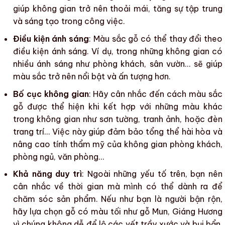
giúp không gian trở nên thoải mái, tăng sự tập trung
và sáng tạo trong công việc.
Điều kiện ánh sáng
:
Màu sắc gỗ
có thể thay đổi theo
điều kiện ánh sáng. Ví dụ, trong những không gian có
nhiều ánh sáng như phòng khách, sân vườn… sẽ giúp
màu sắc
trở nên nổi bật và ấn tượng hơn.
Bố cục không gian
: Hãy cân nhắc đến cách màu sắc
gỗ được thể hiện khi kết hợp với những màu khác
trong không gian như sơn tường, tranh ảnh, hoặc đèn
trang trí… Việc này giúp đảm bảo tổng thể hài hòa và
nâng cao tính thẩm mỹ của không gian phòng khách,
phòng ngủ, văn phòng…
Khả năng duy trì
: Ngoài những yếu tố trên, bạn nên
cân nhắc về thời gian mà mình có thể dành ra để
chăm sóc sản phẩm. Nếu như bạn là người bận rộn,
hãy lựa chọn gỗ có màu tối như gỗ Mun, Giáng Hương
vì chúng không dễ để lộ các vết trầy xước và bụi bẩn.