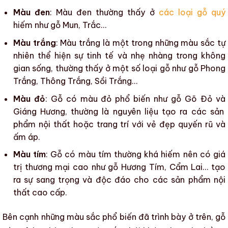
Màu đen
: Màu đen thường thấy ở
các loại gỗ quý
hiếm như
gỗ Mun
,
Trắc
…
Màu trắng
: Màu trắng là một trong những
màu sắc
tự
nhiên thể hiện sự tinh tế và nhẹ nhàng trong không
gian sống, thường thấy ở một số loại
gỗ
như
gỗ Phong
Trắng
,
Thông Trắng
,
Sồi Trắng
…
Màu đỏ
:
Gỗ
có màu đỏ phổ biến như
gỗ Gõ Đỏ
và
Giáng Hương
, thường là nguyên liệu tạo ra các sản
phẩm nội thất hoặc trang trí với vẻ đẹp quyến rũ và
ấm áp.
Màu tím
:
Gỗ
có màu tím thường khá hiếm nên có giá
trị thương mại cao như
gỗ Hương Tím
,
Cẩm Lai
… tạo
ra sự sang trọng và độc đáo cho
các sản phẩm nội
thất cao cấp
.
Bên cạnh những
màu sắc
phổ biến đã trình bày ở trên,
gỗ