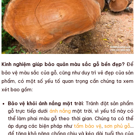
Kinh nghiệm giúp bảo quản màu sắc gỗ bền đẹp?
Để
bảo vệ
màu sắc của gỗ
, cũng như duy trì vẻ đẹp của sản
phẩm, có một số yếu tố quan trọng cần chúng ta xem
xét bao gồm:
Bảo vệ khỏi ánh nắng mặt trời
: Tránh đặt
sản phẩm
gỗ
trực tiếp dưới
ánh nắng
mặt trời, vì yếu tố này có
thể làm phai màu
gỗ
theo thời gian. Chúng ta có thể
áp dụng các biện pháp như
tẩm bảo vệ
,
sơn phủ gỗ
…
để tăng khả năng chống chịu và
kéo dài tuổi thọ của