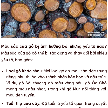
Màu sắc của gỗ bị ảnh hưởng bởi những yếu tố nào?
Màu sắc của gỗ
có thể bị tác động và thay đổi bởi nhiều
yếu tố, bao gồm:
Loại gỗ khác nhau
: Mỗi loại
gỗ
có
màu sắc
đặc trưng
riêng, phụ thuộc vào thành phần hóa học và cấu trúc.
Ví dụ,
gỗ Sồi
thường có màu vàng nâu,
gỗ Óc Chó
mang màu nâu nhạt, trong khi
gỗ Mun
nổi tiếng với
màu đen tuyền.
Tuổi thọ của cây
: Độ tuổi là yếu tố quan trọng quyết