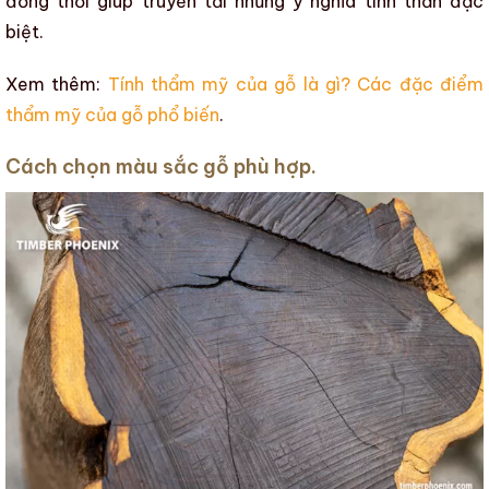
đồng thời giúp truyền tải những ý nghĩa tinh thần đặc
biệt.
Xem thêm:
Tính thẩm mỹ của gỗ là gì? Các đặc điểm
thẩm mỹ của gỗ phổ biến
.
Cách chọn màu sắc gỗ phù hợp.