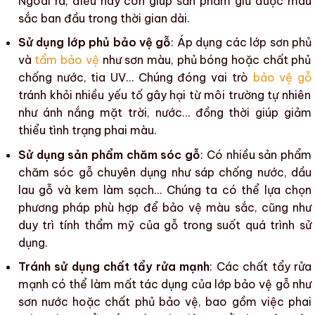
Ngoài ra, điều này còn giúp sản phẩm giữ được
màu
sắc
ban đầu trong thời gian dài.
Sử dụng lớp phủ bảo vệ gỗ
: Áp dụng
các lớp sơn phủ
và
tẩm bảo vệ
như
sơn màu
,
phủ bóng
hoặc chất phủ
chống nước, tia UV… Chúng đóng vai trò
bảo vệ gỗ
tránh khỏi
nhiều yếu tố gây hại
từ môi trường tự nhiên
như
ánh nắng
mặt trời, nước… đồng thời giúp giảm
thiểu tình trạng phai màu.
Sử dụng sản phẩm chăm sóc gỗ
: Có nhiều
sản phẩm
chăm sóc gỗ
chuyên dụng như sáp chống nước, dầu
lau gỗ và kem làm sạch… Chúng ta có thể lựa chọn
phương pháp phù hợp để bảo vệ
màu sắc
, cũng như
duy trì
tính thẩm mỹ
của
gỗ
trong suốt
quá trình sử
dụng
.
Tránh sử dụng chất tẩy rửa mạnh
: Các chất tẩy rửa
mạnh có thể làm mất tác dụng của
lớp bảo vệ gỗ
như
sơn nước hoặc
chất phủ bảo vệ
, bao gồm việc phai