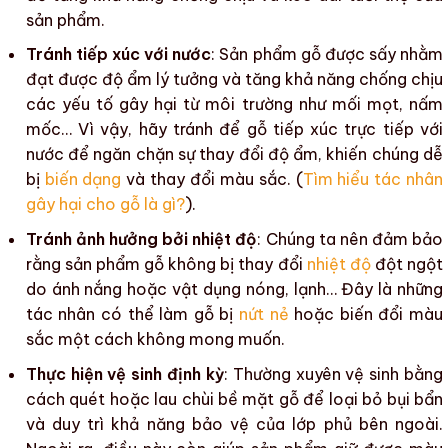
sản phẩm
.
Tránh tiếp xúc với nước
:
Sản phẩm gỗ
được sấy nhằm
đạt được
độ ẩm
lý tưởng và tăng khả năng chống chịu
các yếu tố gây hại
từ môi trường như
mối mọt
,
nấm
mốc
… Vì vậy, hãy tránh để
gỗ
tiếp xúc trực tiếp với
nước để ngăn chặn sự thay đổi
độ ẩm
, khiến chúng dễ
bị
biến dạng
và thay đổi
màu sắc
. (
Tìm hiểu tác nhân
gây hại cho gỗ là gì?
).
Tránh ảnh hưởng bởi nhiệt độ
: Chúng ta nên đảm bảo
rằng
sản phẩm gỗ
không bị thay đổi
nhiệt độ
đột ngột
do
ánh nắng
hoặc vật dụng nóng, lạnh… Đây là những
tác nhân có thể làm
gỗ
bị
nứt nẻ
hoặc biến đổi
màu
sắc
một cách không mong muốn.
Thực hiện vệ sinh định kỳ
: Thường xuyên vệ sinh bằng
cách quét hoặc lau chùi
bề mặt gỗ
để loại bỏ bụi bẩn
và duy trì khả năng bảo vệ của lớp phủ bên ngoài.