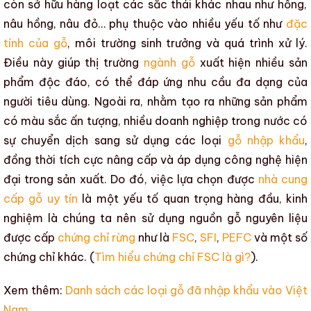
còn sở hữu hàng loạt các sắc thái khác nhau như hồng,
nâu hồng, nâu đỏ… phụ thuộc vào nhiều yếu tố như
đặc
tính của gỗ
, môi trường sinh trưởng và quá trình xử lý.
Điều này giúp thị trường
ngành gỗ
xuất hiện nhiều sản
phẩm độc đáo, có thể đáp ứng nhu cầu đa dạng của
người tiêu dùng. Ngoài ra, nhằm tạo ra những sản phẩm
có
màu sắc
ấn tượng, nhiều doanh nghiệp trong nước có
sự chuyển dịch sang sử dụng
các loại
gỗ nhập khẩu
,
đồng thời tích cực nâng cấp và áp dụng
công nghệ hiện
đại
trong
sản xuất
. Do đó, việc lựa chọn được
nhà cung
cấp gỗ uy tín
là một yếu tố quan trọng hàng đầu, kinh
nghiệm là chúng ta nên sử dụng nguồn gỗ nguyên liệu
được cấp
chứng chỉ rừng
như là
FSC
,
SFI
,
PEFC
và một số
chứng chỉ khác. (
Tìm hiểu chứng chỉ FSC là gì?
).
Xem thêm:
Danh sách các loại gỗ đã nhập khẩu vào Việt
Nam.