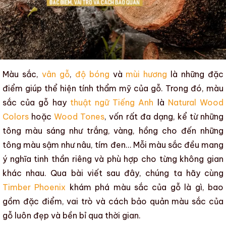
Màu sắc,
vân gỗ
,
độ bóng
và
mùi hương
là
những đặc
điểm giúp thể hiện tính thẩm mỹ của gỗ
. Trong đó,
màu
sắc của gỗ
hay
thuật ngữ Tiếng Anh
là
Natural Wood
Colors
hoặc
Wood Tones
, vốn rất đa dạng, kể từ những
tông màu sáng như trắng, vàng, hồng cho đến những
tông màu sậm như nâu, tím đen… Mỗi
màu sắc
đều mang
ý nghĩa tinh thần riêng và phù hợp cho từng không gian
khác nhau. Qua bài viết sau đây, chúng ta hãy cùng
Timber Phoenix
khám phá màu sắc của gỗ là gì, bao
gồm đặc điểm, vai trò và cách bảo quản màu sắc của
gỗ luôn đẹp và bền bỉ qua thời gian.