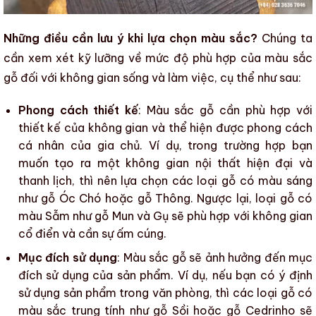
Những điều cần lưu ý khi lựa chọn màu sắc?
Chúng ta
cần xem xét kỹ lưỡng về mức độ phù hợp của
màu sắc
gỗ
đối với không gian sống và làm việc, cụ thể như sau:
Phong cách thiết kế
:
Màu sắc gỗ
cần phù hợp với
thiết kế của không gian và thể hiện được phong cách
cá nhân của gia chủ. Ví dụ, trong trường hợp bạn
muốn tạo ra một không gian nội thất hiện đại và
thanh lịch, thì nên lựa chọn các loại gỗ có màu sáng
như
gỗ Óc Chó
hoặc
gỗ Thông
. Ngược lại, loại gỗ có
màu Sẫm như
gỗ Mun
và
Gụ
sẽ phù hợp với không gian
cổ điển và cần sự ấm cúng.
Mục đích sử dụng
:
Màu sắc gỗ
sẽ ảnh hưởng đến mục
đích sử dụng của sản phẩm. Ví dụ, nếu bạn có ý định
sử dụng sản phẩm trong văn phòng, thì các loại
gỗ
có
màu sắc
trung tính như
gỗ Sồi
hoặc
gỗ Cedrinho
sẽ