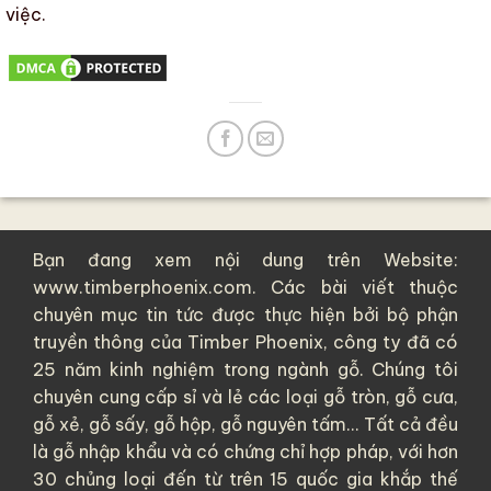
việc.
Bạn đang xem nội dung trên Website:
www.timberphoenix.com. Các bài viết thuộc
chuyên mục tin tức được thực hiện bởi bộ phận
truyền thông của
Timber Phoenix
, công ty đã có
25 năm kinh nghiệm trong ngành gỗ. Chúng tôi
chuyên cung cấp sỉ và lẻ các loại
gỗ tròn
,
gỗ cưa
,
gỗ xẻ
,
gỗ sấy
,
gỗ hộp
,
gỗ nguyên tấm
... Tất cả đều
là
gỗ nhập khẩu
và có chứng chỉ hợp pháp, với hơn
30 chủng loại đến từ trên 15 quốc gia khắp thế