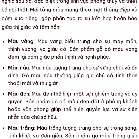
nghĩa sâu xa, đặc biệt trong lĩnh vực phong thủy và
thiết
kế nội thất
. Mỗi tông màu mang theo một thông điệp và
cảm xúc riêng, góp phần tạo ra sự kết hợp hoàn hảo
giữa thị giác và tâm hồn:
Màu vàng
: Màu vàng biểu trưng cho sự may mắn,
thịnh vượng, và giàu có.
Sản phẩm gỗ
có màu vàng
đem lại cảm giác phồn thịnh và hạnh phúc.
Màu nâu
: Màu nâu tượng trưng cho sự vững chãi và ổn
định.
Gỗ
màu nâu thường giúp gia chủ có tinh thần
thoải mái và thư giãn.
Màu đen
: Màu đen thể hiện một sự nghiêm trang và uy
quyền.
Sản phẩm gỗ
có màu đen đặt ở phòng khách
hoặc văn phòng giúp thể hiện quyền lực và sự kiên
nhẫn của chủ sở hữu.
Màu trắng
: Màu trắng tượng trưng cho sự trong sáng,
tinh khiết và đơn giản.
Sản phẩm gỗ
màu trắng giúp