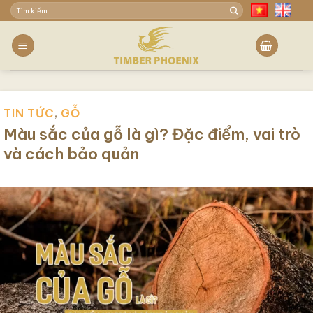
Skip
Tìm
to
kiếm:
content
TIN TỨC
,
GỖ
Màu sắc của gỗ là gì? Đặc điểm, vai trò
và cách bảo quản