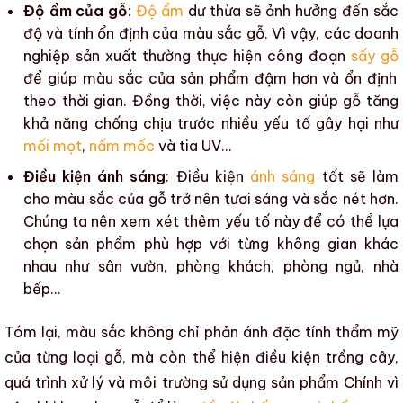
Độ ẩm của gỗ
:
Độ ẩm
dư thừa sẽ ảnh hưởng đến sắc
độ và tính ổn định của
màu sắc gỗ
. Vì vậy, các doanh
nghiệp sản xuất thường thực hiện công đoạn
sấy gỗ
để giúp
màu sắc
của sản phẩm đậm hơn và ổn định
theo thời gian. Đồng thời, việc này còn giúp
gỗ
tăng
khả năng chống chịu trước nhiều yếu tố gây hại như
mối mọt
,
nấm mốc
và
tia UV
…
Điều kiện ánh sáng
: Điều kiện
ánh sáng
tốt sẽ làm
cho
màu sắc của gỗ
trở nên tươi sáng và sắc nét hơn.
Chúng ta nên xem xét thêm yếu tố này để có thể lựa
chọn sản phẩm phù hợp với từng không gian khác
nhau như sân vườn, phòng khách, phòng ngủ, nhà
bếp…
Tóm lại,
màu sắc
không chỉ phản ánh
đặc tính thẩm mỹ
của từng loại gỗ
, mà còn thể hiện điều kiện trồng cây,
quá trình xử lý và môi trường sử dụng sản phẩm Chính vì