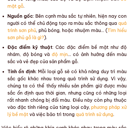
mặt gỗ
.
Nguồn gốc
: Bên cạnh
màu sắc
tự nhiên, hiện nay con
người có thể chủ động tạo ra
màu sắc
thông qua
quá
trình sơn phủ
, phủ bóng, hoặc nhuộm màu… (
Tìm hiểu
sơn phủ gỗ là gì?
).
Đặc điểm kỹ thuật
: Các đặc điểm bề mặt như
độ
nhám
,
độ bóng
và
độ mịn
… có ảnh hưởng đến
màu
sắc
và vẻ đẹp của
sản phẩm gỗ
.
Tính ổn định
: Mỗi loại gỗ sẽ có khả năng duy trì màu
sắc gốc khác nhau trong quá trình sử dụng. Vì vậy,
chúng ta có thể thấy nhiều sản phẩm giữ được màu
sắc ổn định qua thời gian, nhưng cũng có những loại
rất nhanh chóng bị đổi màu. Điều này còn phụ thuộc
vào đặc tính riêng của từng loại cây,
phương pháp xử
lý bề mặt
và việc bảo trì trong
quá trình sử dụng
.
Việc hiểu rõ những khía cạnh khác nhau trong
màu sắc