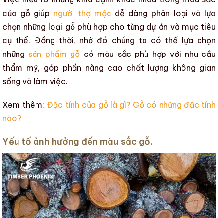
của gỗ
giúp
người thợ mộc
dễ dàng phân loại và lựa
chọn những loại
gỗ
phù hợp cho từng dự án và mục tiêu
cụ thể. Đồng thời, nhờ đó chúng ta có thể lựa chọn
những
sản phẩm gỗ
có
màu sắc
phù hợp với nhu cầu
thẩm mỹ
, góp phần
nâng cao chất lượng không gian
sống
và làm việc.
Xem thêm:
Đặc tính của gỗ là gì? Gỗ có những đặc tính
nào?
Yếu tố ảnh hưởng đến màu sắc gỗ.