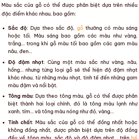
Màu sắc của gỗ
có thể được phân biệt dựa trên nhiều
đặc điểm khác nhau, bao gồm:
Sắc độ
: Dựa theo sắc độ,
gỗ
thường có màu sáng
hoặc tối. Màu sáng bao gồm các màu như vàng,
trắng… trong khi gỗ màu tối bao gồm các gam màu
nâu, đen…
Độ đậm nhạt
: Cùng một
màu sắc
như vàng, nâu,
hồng… nhưng từng loại
gỗ
sẽ thể hiện độ đậm nhạt
khác nhau, từ những màu nhạt, tinh tế đến những gam
màu đậm và nổi bật.
Tông màu
: Dựa theo tông màu,
gỗ
có thể được phân
biệt thành hai loại chính, đó là tông màu lạnh như
xanh, tím… và tông màu nóng như đỏ, vàng…
Tính chất
:
Màu sắc của gỗ
có thể đồng nhất hoặc
không đồng nhất, được phân biệt dựa trên độ đồng
đều về tông màu, sắc độ và độ đậm nhạt… trên
bề