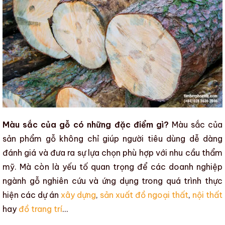
Màu sắc của gỗ có những đặc điểm gì?
Màu sắc của
sản phẩm gỗ
không chỉ giúp người tiêu dùng dễ dàng
đánh giá và đưa ra sự lựa chọn phù hợp với nhu cầu
thẩm
mỹ
. Mà còn là yếu tố quan trọng để
các doanh nghiệp
ngành gỗ
nghiên cứu và ứng dụng trong quá trình thực
hiện các dự án
xây dựng
,
sản xuất đồ ngoại thất
,
nội thất
hay
đồ trang trí
…