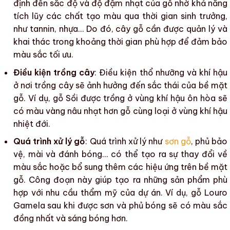
định đến sắc độ và độ đậm nhạt của
gỗ
nhờ khả năng
tích lũy các chất tạo màu qua thời gian sinh trưởng,
như tannin, nhựa… Do đó, cây gỗ cần được quản lý và
khai thác trong khoảng thời gian phù hợp để đảm bảo
màu sắc
tối ưu.
Điều kiện trồng cây
: Điều kiện thổ nhưỡng và khí hậu
ở nơi trồng cây sẽ ảnh hưởng đến sắc thái của bề mặt
gỗ. Ví dụ,
gỗ Sồi
được trồng ở vùng khí hậu ôn hòa sẽ
có màu vàng nâu nhạt hơn
gỗ
cùng loại ở vùng khí hậu
nhiệt đới.
Quá trình xử lý gỗ
: Quá trình xử lý như
sơn gỗ
, phủ bảo
vệ, mài và đánh bóng… có thể tạo ra sự thay đổi về
màu sắc
hoặc bổ sung thêm các hiệu ứng trên
bề mặt
gỗ
. Công đoạn này giúp tạo ra những sản phẩm phù
hợp với nhu cầu thẩm mỹ của dự án. Ví dụ,
gỗ Louro
Gamela
sau khi được sơn và phủ bóng sẽ có
màu sắc
đồng nhất và sáng bóng hơn.