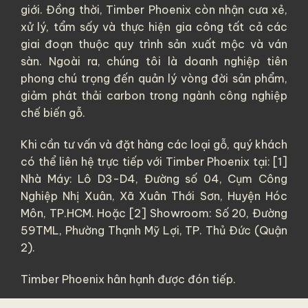
giới. Đồng thời, Timber Phoenix còn nhận cưa xẻ,
xử lý, tẩm sấy và thực hiện gia công tất cả các
giai đoạn thuộc quy trình sản xuất mộc và ván
sàn. Ngoài ra, chúng tôi là doanh nghiệp tiên
phong chú trọng đến quản lý vòng đời sản phẩm,
giảm phát thải carbon trong ngành công nghiệp
chế biến gỗ.
Khi cần tư vấn và đặt hàng các loại gỗ, quý khách
có thể liên hệ trực tiếp với Timber Phoenix tại: [1]
Nhà Máy: Lô D3-D4, Đường số 04, Cụm Công
Nghiệp Nhị Xuân, Xã Xuân Thới Sơn, Huyện Hóc
Môn, TP.HCM. Hoặc [2] Showroom: Số 20, Đường
59TML, Phường Thạnh Mỹ Lợi, TP. Thủ Đức (Quận
2).
Timber Phoenix hân hạnh được đón tiếp.