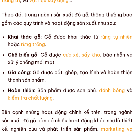
trang trí
, và
vật liệu xây dựng
…
Theo đó, trong
ngành sản xuất đồ gỗ
, thông thường bao
gồm các quy trình và hoạt động sản xuất như sau:
Khai thác gỗ
: Gỗ được khai thác từ
rừng tự nhiên
hoặc
rừng trồng
.
Chế biến gỗ
: Gỗ được
cưa xẻ
,
sấy khô
,
bào nhẵn
và
xử lý chống mối mọt
.
Gia công
: Gỗ được cắt, ghép, tạo hình và hoàn thiện
thành sản phẩm.
Hoàn thiện
: Sản phẩm được
sơn phủ
,
đánh bóng
và
kiểm tra chất lượng
.
Bên cạnh những hoạt động chính kể trên, trong
ngành
sản xuất đồ gỗ
còn có nhiều hoạt động khác như là thiết
kế, nghiên cứu và phát triển sản phẩm,
marketing và