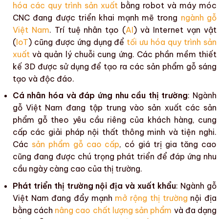
hóa các quy trình sản xuất
bằng robot và máy móc
CNC đang được triển khai mạnh mẽ trong
ngành gỗ
Việt Nam
. Trí tuệ nhân tạo (
AI
) và Internet vạn vật
(
IoT
) cũng được ứng dụng để
tối ưu hóa quy trình sản
xuất
và
quản lý chuỗi cung ứng
. Các phần mềm thiết
kế 3D được sử dụng để tạo ra
các sản phẩm gỗ
sáng
tạo và độc đáo.
Cá nhân hóa và đáp ứng nhu cầu thị trường
:
Ngành
gỗ Việt Nam
đang tập trung vào sản xuất các
sản
phẩm gỗ
theo yêu cầu riêng của khách hàng, cung
cấp các giải pháp nội thất thông minh và tiện nghi.
Các
sản phẩm gỗ cao cấp
, có giá trị gia tăng cao
cũng đang được chú trọng phát triển để đáp ứng nhu
cầu ngày càng cao của thị trường.
Phát triển thị trường nội địa và xuất khẩu
:
Ngành gỗ
Việt Nam
đang đẩy mạnh
mở rộng thị trường
nội địa
bằng cách
nâng cao chất lượng sản phẩm
và
đa dạng