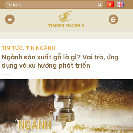
Skip
Tìm
to
kiếm:
content
TIN TỨC
,
TIN NGÀNH
Ngành sản xuất gỗ là gì? Vai trò, ứng
dụng và xu hướng phát triển