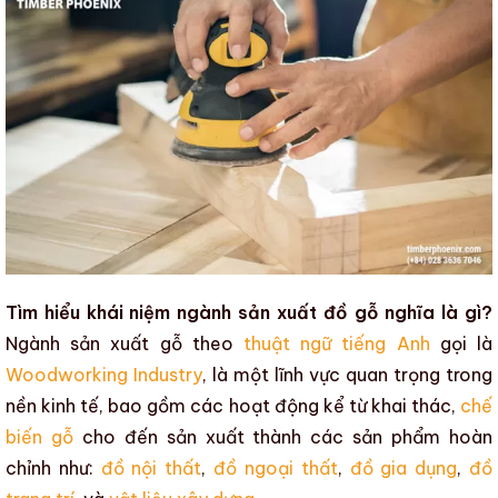
Tìm hiểu khái niệm ngành sản xuất đồ gỗ nghĩa là gì?
Ngành sản xuất gỗ
theo
thuật ngữ tiếng Anh
gọi là
Woodworking Industry
, là một lĩnh vực quan trọng trong
nền kinh tế, bao gồm các hoạt động kể từ khai thác,
chế
biến gỗ
cho đến sản xuất thành các sản phẩm hoàn
chỉnh như:
đồ nội thất
,
đồ ngoại thất
,
đồ gia dụng
,
đồ