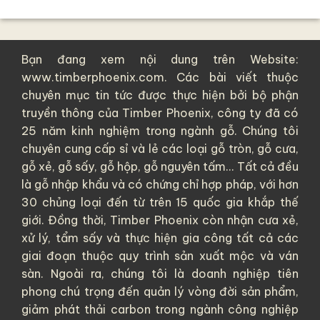
Bạn đang xem nội dung trên Website:
www.timberphoenix.com. Các bài viết thuộc
chuyên mục tin tức được thực hiện bởi bộ phận
truyền thông của
Timber Phoenix
, công ty đã có
25 năm kinh nghiệm trong ngành gỗ. Chúng tôi
chuyên cung cấp sỉ và lẻ các loại
gỗ tròn
,
gỗ cưa
,
gỗ xẻ
,
gỗ sấy
,
gỗ hộp
,
gỗ nguyên tấm
... Tất cả đều
là
gỗ nhập khẩu
và có chứng chỉ hợp pháp, với hơn
30 chủng loại đến từ trên 15 quốc gia khắp thế
giới. Đồng thời, Timber Phoenix còn nhận cưa xẻ,
xử lý, tẩm sấy và thực hiện gia công tất cả các
giai đoạn thuộc quy trình sản xuất mộc và ván
sàn. Ngoài ra, chúng tôi là doanh nghiệp tiên
phong chú trọng đến quản lý vòng đời sản phẩm,
giảm phát thải carbon trong ngành công nghiệp