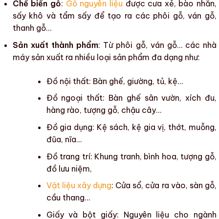
Chế biến gỗ
:
Gỗ nguyên liệu
được
cưa xẻ
, bào nhẵn,
sấy khô
và tẩm sấy để tạo ra các phôi gỗ, ván gỗ,
thanh gỗ…
Sản xuất thành phẩm
: Từ phôi gỗ, ván gỗ… các nhà
máy sản xuất ra nhiều loại sản phẩm đa dạng như:
Đồ nội thất
: Bàn ghế, giường, tủ, kệ…
Đồ ngoại thất
: Bàn ghế sân vườn, xích đu,
hàng rào, tượng gỗ, chậu cây…
Đồ gia dụng
: Kệ sách, kệ gia vị, thớt, muỗng,
đũa, nĩa…
Đồ trang trí
: Khung tranh, bình hoa, tượng gỗ,
đồ lưu niệm,
Vật liệu xây dựng
: Cửa sổ, cửa ra vào, sàn gỗ,
cầu thang…
Giấy và bột giấy: Nguyên liệu cho ngành