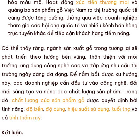
hóa mẫu mã
. Hoạt động
xúc tiến thương mại
và
quảng bá
sản phẩm gỗ Việt Nam
ra thị trường quốc tế
cũng được tăng cường, thông qua việc doanh nghiệp
tham gia các hội chợ quốc tế và nhiều kênh bán hàng
trực tuyến khác để tiếp cận khách hàng tiềm năng.
Có thể thấy rằng,
ngành sản xuất gỗ
trong tương lai sẽ
phát triển theo hướng bền vững,
thân thiện với môi
trường
, ứng dụng công nghệ cao và đáp ứng nhu cầu thị
trường ngày càng đa dạng. Để nắm bắt được xu hướng
này, các doanh nghiệp cần đầu tư vào công nghệ, đổi
mới sáng tạo và
nâng cao chất lượng sản phẩm
. Trong
đó,
chất lượng của sản phẩm gỗ
được quyết định bởi
tính năng,
độ bền
,
độ cứng
,
hiệu suất sử dụng
,
tuổi thọ
và
cả
tính thẩm mỹ
.
Kết luận.