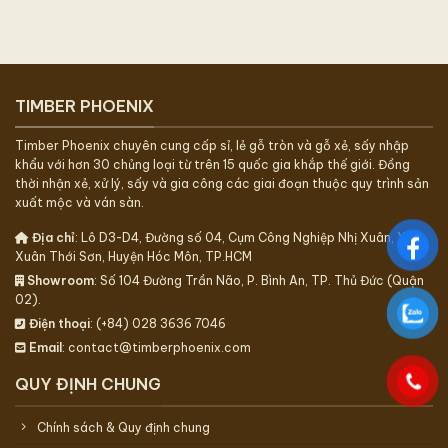
TIMBER PHOENIX
Timber Phoenix chuyên cung cấp sỉ, lẻ gỗ tròn và gỗ xẻ, sấy nhập
khẩu với hơn 30 chủng loại từ trên 15 quốc gia khắp thế giới. Đồng
thời nhận xẻ, xử lý, sấy và gia công các giai đoạn thuộc quy trình sản
xuất mộc và ván sàn.
Địa chỉ
: Lô D3-D4, Đường số 04, Cụm Công Nghiệp Nhị Xuân, Xã
Xuân Thới Sơn, Huyện Hóc Môn, TP.HCM
Showroom
: Số 104 Đường Trần Não, P. Bình An, TP. Thủ Đức (Quận
02).
Điện thoại
: (+84) 028 3636 7046
Email
: contact@timberphoenix.com
QUY ĐỊNH CHUNG
Chính sách & Quy định chung