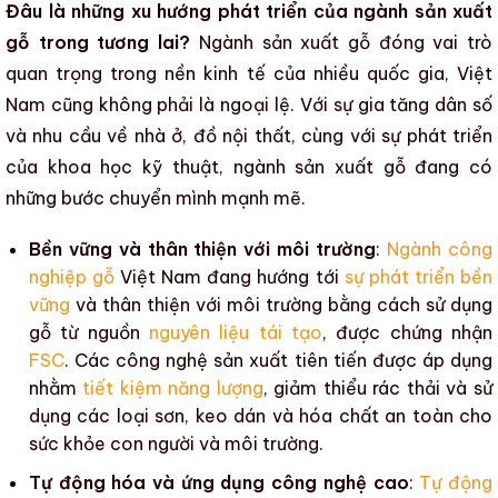
Đâu là những xu hướng phát triển của ngành sản xuất
gỗ trong tương lai?
Ngành sản xuất gỗ
đóng vai trò
quan trọng trong nền kinh tế của nhiều quốc gia, Việt
Nam cũng không phải là ngoại lệ. Với sự gia tăng dân số
và nhu cầu về nhà ở,
đồ nội thất
, cùng với sự phát triển
của khoa học kỹ thuật,
ngành sản xuất gỗ
đang có
những bước chuyển mình mạnh mẽ.
Bền vững và thân thiện với môi trường
:
Ngành công
nghiệp gỗ
Việt Nam đang hướng tới
sự phát triển bền
vững
và
thân thiện với môi trường
bằng cách sử dụng
gỗ từ nguồn
nguyên liệu tái tạo
, được chứng nhận
FSC
. Các công nghệ sản xuất tiên tiến được áp dụng
nhằm
tiết kiệm năng lượng
, giảm thiểu rác thải và sử
dụng các loại sơn, keo dán và hóa chất an toàn cho
sức khỏe con người và môi trường.
Tự động hóa và ứng dụng công nghệ cao
:
Tự động