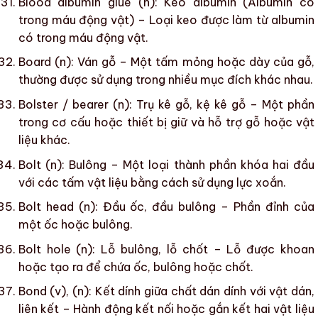
Blood albumin glue (n): Keo albumin (Albumin có
trong máu động vật) – Loại keo được làm từ albumin
có trong máu động vật.
Board (n): Ván gỗ – Một tấm mỏng hoặc dày của gỗ,
thường được sử dụng trong nhiều mục đích khác nhau.
Bolster / bearer (n): Trụ kê gỗ, kệ kê gỗ – Một phần
trong cơ cấu hoặc thiết bị giữ và hỗ trợ gỗ hoặc vật
liệu khác.
Bolt (n): Bulông – Một loại thành phần khóa hai đầu
với các tấm vật liệu bằng cách sử dụng lực xoắn.
Bolt head (n): Đầu ốc, đầu bulông – Phần đỉnh của
một ốc hoặc bulông.
Bolt hole (n): Lỗ bulông, lỗ chốt – Lỗ được khoan
hoặc tạo ra để chứa ốc, bulông hoặc chốt.
Bond (v), (n): Kết dính giữa chất dán dính với vật dán,
liên kết – Hành động kết nối hoặc gắn kết hai vật liệu