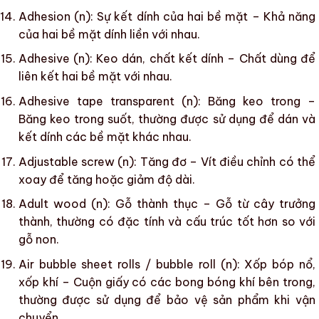
Adhesion (n): Sự kết dính của hai bề mặt – Khả năng
của hai bề mặt dính liền với nhau.
Adhesive (n): Keo dán, chất kết dính – Chất dùng để
liên kết hai bề mặt với nhau.
Adhesive tape transparent (n): Băng keo trong –
Băng keo trong suốt, thường được sử dụng để dán và
kết dính các bề mặt khác nhau.
Adjustable screw (n): Tăng đơ – Vít điều chỉnh có thể
xoay để tăng hoặc giảm độ dài.
Adult wood (n): Gỗ thành thục – Gỗ từ cây trưởng
thành, thường có đặc tính và cấu trúc tốt hơn so với
gỗ non.
Air bubble sheet rolls / bubble roll (n): Xốp bóp nổ,
xốp khí – Cuộn giấy có các bong bóng khí bên trong,
thường được sử dụng để bảo vệ sản phẩm khi vận
chuyển.