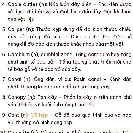
Cable outlet (n): Nắp luồn dây điện – Phụ kiện được
sử dụng để bảo vệ và định hình đầu dây điện khi luồn
qua vật liệu.
Caliper (n): Thước kẹp dùng để đo kích thước chiều
dày, dài, rộng, độ sâu… – Dụng cụ đo đạc được sử
dụng để đo các kích thước khác nhau của một vật.
Cambium (n), cambial zone: Tầng cambium hay tầng
phát sinh tế bào gỗ – Tầng tạo sự phát triển mới cho
tế bào gỗ và tế bào vỏ của cây.
Canal (n): Ống dẫn, ví dụ: Resin canal – Kênh dẫn
chất, thường là các kênh dẫn nhựa trong cây.
Canopy (n): Tán cây – Phần lá cây ở trên cành chủ
yếu để bảo vệ khỏi ánh nắng trực tiếp.
Cant (n):
Gỗ hộp
– Gỗ đã qua quá trình cưa và bóc
vỏ, thường có hình dạng hộp.
Capacity (n): Công suất – Khả năng chứa hoặc tiếp