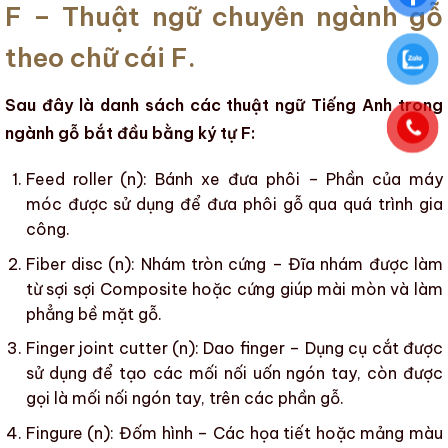
F – Thuật ngữ chuyên
ngành gỗ
theo chữ cái F.
Sau đây là danh sách các thuật ngữ Tiếng Anh trong
ngành gỗ
bắt đầu bằng ký tự F:
Feed roller (n): Bánh xe đưa phôi – Phần của máy
móc được sử dụng để đưa phôi gỗ qua quá trình gia
công.
Fiber disc (n): Nhám tròn cứng – Đĩa nhám được làm
từ sợi sợi Composite hoặc cứng giúp mài mòn và làm
phẳng bề mặt gỗ.
Finger joint cutter (n): Dao finger – Dụng cụ cắt được
sử dụng để tạo các mối nối uốn ngón tay, còn được
gọi là mối nối ngón tay, trên các phần gỗ.
Fingure (n): Đốm hình – Các họa tiết hoặc mảng màu