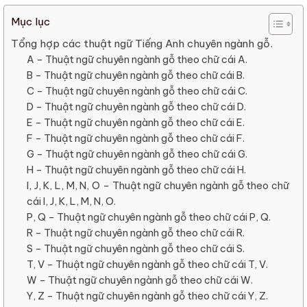
Mục lục
Tổng hợp các thuật ngữ Tiếng Anh chuyên ngành gỗ.
A – Thuật ngữ chuyên ngành gỗ theo chữ cái A.
B – Thuật ngữ chuyên ngành gỗ theo chữ cái B.
C – Thuật ngữ chuyên ngành gỗ theo chữ cái C.
D – Thuật ngữ chuyên ngành gỗ theo chữ cái D.
E – Thuật ngữ chuyên ngành gỗ theo chữ cái E.
F – Thuật ngữ chuyên ngành gỗ theo chữ cái F.
G – Thuật ngữ chuyên ngành gỗ theo chữ cái G.
H – Thuật ngữ chuyên ngành gỗ theo chữ cái H.
I, J, K, L, M, N, O – Thuật ngữ chuyên ngành gỗ theo chữ
cái I, J, K, L, M, N, O.
P, Q – Thuật ngữ chuyên ngành gỗ theo chữ cái P, Q.
R – Thuật ngữ chuyên ngành gỗ theo chữ cái R.
S – Thuật ngữ chuyên ngành gỗ theo chữ cái S.
T, V – Thuật ngữ chuyên ngành gỗ theo chữ cái T, V.
W – Thuật ngữ chuyên ngành gỗ theo chữ cái W.
Y, Z – Thuật ngữ chuyên ngành gỗ theo chữ cái Y, Z.