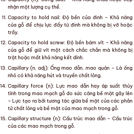
nhận một lượng cụ thể.
Capacity to hold nail: Độ bền của đinh – Khả năng
của gỗ để chịu lực đẩy từ đinh mà không bị vỡ hoặc
trầy.
Capacity to hold screw: Độ bền bám vít – Khả năng
của gỗ để giữ vít một cách chắc chắn mà không bị
trật hoặc mất khả năng kết dính.
Capillary (n, adj): Ống mao dẫn, mao quản – Là ống
nhỏ có khả năng hút và truyền chất lỏng.
Capillary force (n): Lực mao dẫn hay áp suất thủy
tĩnh trong mao mạch gỗ do sức căng bề mặt gây lên
– Lực tạo ra bởi tương tác giữa bề mặt của các phân
tử chất lỏng và bề mặt của mao mạch trong gỗ.
Capillary structure (n): Cấu trúc mao dẫn – Cấu trúc
của các mao mạch trong gỗ.