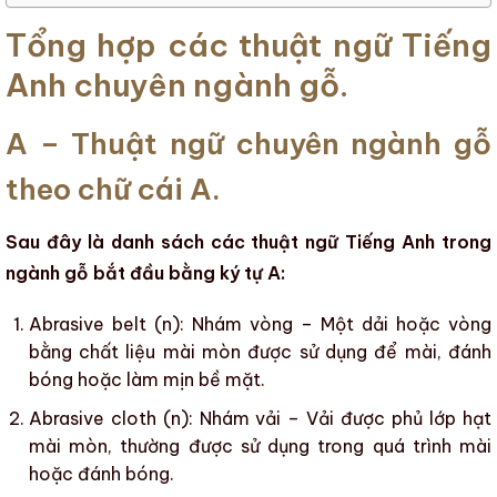
Tổng hợp các thuật ngữ Tiếng
Anh chuyên
ngành gỗ
.
A – Thuật ngữ chuyên
ngành gỗ
theo chữ cái A.
Sau đây là danh sách các thuật ngữ Tiếng Anh trong
ngành gỗ
bắt đầu bằng ký tự A:
Abrasive belt (n): Nhám vòng – Một dải hoặc vòng
bằng chất liệu mài mòn được sử dụng để mài, đánh
bóng hoặc làm mịn bề mặt.
Abrasive cloth (n): Nhám vải – Vải được phủ lớp hạt
mài mòn, thường được sử dụng trong quá trình mài
hoặc đánh bóng.