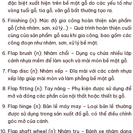
đặc biệt xuất hiện trên bề mặt gỗ do các yếu tố như
vòng tuổi gỗ, tia gỗ,
vân gỗ
bất thường tạo ra.
Finishing (n): Mức độ gia công hoàn thiện
sản phẩm
gỗ
(chà nhám, sơn, xử lý…) – Quá trình hoàn thiện cuối
cùng của
sản phẩm gỗ
sau khi gia công, bao gồm các
công đoạn như nhám, sơn, xử lý bề mặt.
Flap brush (n): Nhám chổi – Dụng cụ chứa nhiều lớp
cánh nhựa mềm để làm sạch và mài mòn bề mặt gỗ.
Flap disc (n): Nhám xếp – Đĩa mài với các cánh nhựa
xếp lớp giúp mài mòn và làm phẳng bề mặt gỗ.
Flap fitting (n): Tay nâng – Phụ kiện được sử dụng để
mở và đóng các phần của
nội thất
hoặc thiết bị gỗ.
Flap hinge (n): Bản lề máy may – Loại bản lề thường
được sử dụng trong sản xuất đồ gỗ, có thể điều chỉnh
góc mở của cánh.
Flap shaft wheel (n): Nhám trụ – Bánh xe nhám dạng