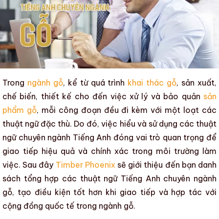
Trong
ngành gỗ
, kể từ quá trình
khai thác gỗ
, sản xuất,
chế biến, thiết kế cho đến việc xử lý và bảo quản
sản
phẩm gỗ
, mỗi công đoạn đều đi kèm với một loạt các
thuật ngữ đặc thù. Do đó, việc hiểu và sử dụng các thuật
ngữ chuyên ngành Tiếng Anh đóng vai trò quan trọng để
giao tiếp hiệu quả và chính xác trong môi trường làm
việc. Sau đây
Timber Phoenix
sẽ giới thiệu đến bạn danh
sách
tổng hợp các thuật ngữ Tiếng Anh chuyên ngành
gỗ,
tạo điều kiện tốt hơn khi giao tiếp và hợp tác với
cộng đồng quốc tế trong
ngành gỗ
.