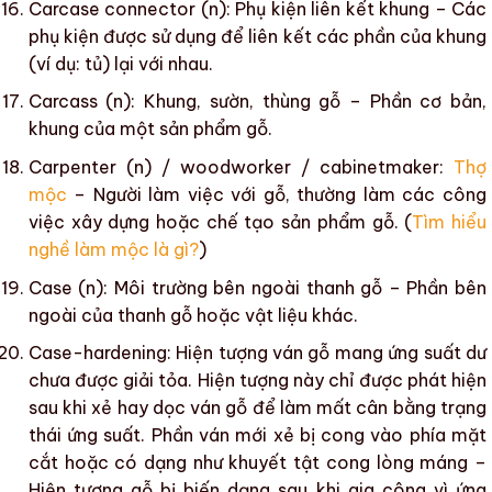
Carcase connector (n): Phụ kiện liên kết khung – Các
phụ kiện được sử dụng để liên kết các phần của khung
(ví dụ: tủ) lại với nhau.
Carcass (n): Khung, sườn, thùng gỗ – Phần cơ bản,
khung của một
sản phẩm gỗ
.
Carpenter (n) / woodworker / cabinetmaker:
Thợ
mộc
– Người làm việc với gỗ, thường làm các công
việc
xây dựng
hoặc chế tạo
sản phẩm gỗ
. (
Tìm hiểu
nghề làm mộc là gì?
)
Case (n): Môi trường bên ngoài thanh gỗ – Phần bên
ngoài của thanh gỗ hoặc vật liệu khác.
Case-hardening: Hiện tượng ván gỗ mang ứng suất dư
chưa được giải tỏa. Hiện tượng này chỉ được phát hiện
sau khi xẻ hay dọc ván gỗ để làm mất cân bằng trạng
thái ứng suất. Phần ván mới xẻ bị cong vào phía mặt
cắt hoặc có dạng như khuyết tật cong lòng máng –
Hiện tượng gỗ bị biến dạng sau khi gia công vì ứng