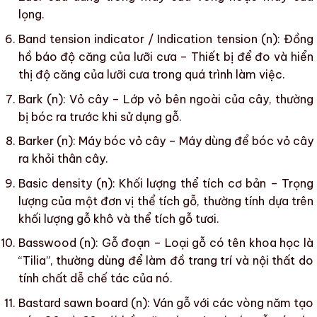
lọng.
Band tension indicator / Indication tension (n): Đồng
hồ báo độ căng của lưỡi cưa – Thiết bị để đo và hiển
thị độ căng của lưỡi cưa trong quá trình làm việc.
Bark (n): Vỏ cây – Lớp vỏ bên ngoài của cây, thường
bị bóc ra trước khi sử dụng gỗ.
Barker (n): Máy bóc vỏ cây – Máy dùng để bóc vỏ cây
ra khỏi thân cây.
Basic density (n): Khối lượng thể tích cơ bản – Trọng
lượng của một đơn vị thể tích gỗ, thường tính dựa trên
khối lượng gỗ khô và thể tích gỗ tươi.
Basswood (n): Gỗ đoạn – Loại gỗ có tên khoa học là
“Tilia”, thường dùng để làm
đồ trang trí
và
nội thất
do
tính chất dễ chế tác của nó.
Bastard sawn board (n): Ván gỗ với các vòng năm tạo