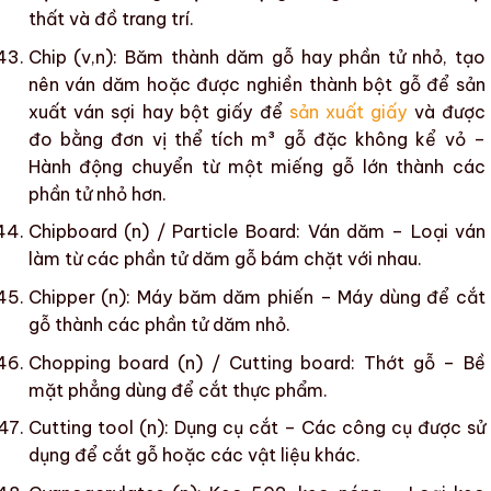
thất
và
đồ trang trí
.
Chip (v,n): Băm thành dăm gỗ hay phần tử nhỏ, tạo
nên ván dăm hoặc được nghiền thành bột gỗ để sản
xuất ván sợi hay bột giấy để
sản xuất giấy
và được
đo bằng đơn vị thể tích m³ gỗ đặc không kể vỏ –
Hành động chuyển từ một miếng gỗ lớn thành các
phần tử nhỏ hơn.
Chipboard (n) / Particle Board: Ván dăm – Loại ván
làm từ các phần tử dăm gỗ bám chặt với nhau.
Chipper (n): Máy băm dăm phiến – Máy dùng để cắt
gỗ thành các phần tử dăm nhỏ.
Chopping board (n) / Cutting board: Thớt gỗ – Bề
mặt phẳng dùng để cắt thực phẩm.
Cutting tool (n): Dụng cụ cắt – Các công cụ được sử
dụng để cắt gỗ hoặc các vật liệu khác.