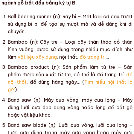
ngành gỗ
bắt đầu bằng ký tự B:
Ball bearing runner (n): Ray bi – Một loại cơ cấu trượt
sử dụng bi bi để tạo sự mượt mà và dễ dàng khi di
chuyển.
Bamboo (n): Cây tre – Loại cây thân thảo có thân
hình vuông, được sử dụng trong nhiều mục đích như
làm
vật liệu xây dựng
,
nội thất
,
đồ trang trí
…
Bamboo product (n): Sản phẩm làm từ tre – Sản
phẩm được sản xuất từ tre, có thể là
đồ trang trí
,
đồ
nội thất
, đồ dùng hàng ngày… (
Tìm hiểu nội thất là
gì?
).
Band saw (n): Máy cưa vòng, máy cưa lọng – Máy
dùng lưỡi cưa dẹp dạng vòng hoặc lọng để cắt gỗ
hoặc vật liệu khác.
Band saw blade (n): Lưỡi cưa vòng, lưỡi cưa lọng –
Lưỡi cưa dùng trong máy cưa vòng hoặc máy cưa