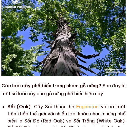
Các loài cây phổ biến trong nhóm gỗ cứng?
Sau đây là
một số loài cây cho gỗ cứng phổ biến
hiện nay:
Sồi (Oak)
: Cây Sồi thuộc họ
Fagaceae
và có mặt
trên khắp thế giới với nhiều loài khác nhau, nhưng phổ
biến là
Sồi Đỏ (Red Oak)
và
Sồi Trắng (White Oak)
.