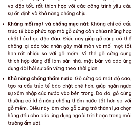
va đập tốt, rất thích hợp với các công trình yêu cầu
sự ổn định và khả năng chống chịu.
Kháng mối mọt và chống mục nát
: Không chỉ có cấu
trúc tế bào phức tạp mà
gỗ cứng
còn chứa những hợp
chất hóa học độc đáo. Điều này giúp
gỗ cứng
có thể
chống lại các tác nhân gây
mài mòn
và
mối mọt
tốt
hơn rất nhiều so với
gỗ mềm
. Vì thế
gỗ cứng
cũng
thích hợp dùng để làm
sàn nhà
,
mặt bàn
và các ứng
dụng đòi hỏi sự bền vững theo thời gian.
Khả năng chống thấm nước
:
Gỗ cứng
có
mật độ cao
,
tạo ra cấu trúc tế bào chặt chẽ hơn, giúp ngăn ngừa
sự xâm nhập của nước vào bên trong. Do đó,
gỗ cứng
thường có khả năng
chống thấm nước
tốt hơn so với
gỗ mềm
. Điều này làm cho
gỗ cứng
trở thành lựa chọn
hàng đầu cho các ứng dụng ngoài trời hoặc trong môi
trường ẩm ướt.