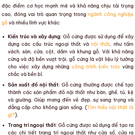
đặc điểm cơ học mạnh mẽ và khả năng chịu tải trọng
cao, đóng vai trò quan trọng trong
ngành công nghiệp
gỗ
và nhiều lĩnh vực khác:
Kiến trúc và xây dựng
:
Gỗ cứng
được sử dụng để xây
dựng
các cấu trúc ngoại thất
và
nội thất
, như
tấm
vách
,
sàn
,
cửa
,
cột
,
dầm
và
khung gỗ
. Với khả năng
cứng và độ bền vượt trội,
gỗ cứng
là vật liệu lý tưởng
cho việc xây dựng những
công trình kiến trúc
vững
chắc và bền bỉ.
Sản xuất đồ nội thất
:
Gỗ cứng
thường được chế tạo
thành
các sản phẩm đồ nội thất
như
bàn, ghế, tủ, kệ
và
giường
. Giúp mang đến vẻ đẹp, sự sang trọng và
đẳng cấp cho không gian sống. (
Tìm hiểu nội thất là
gì?
).
Trang trí ngoại thất
:
Gỗ cứng
được sử dụng để tạo ra
các chi tiết
trang trí ngoại thất
như
cửa sổ
,
cửa ra