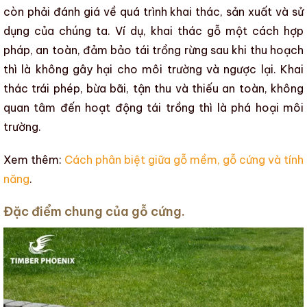
còn phải đánh giá về
quá trình khai thác
,
sản xuất
và
sử
dụng
của chúng ta. Ví dụ,
khai thác gỗ một cách hợp
pháp
, an toàn, đảm bảo tái trồng rừng sau khi thu hoạch
thì là không gây hại cho môi trường và ngược lại.
Khai
thác trái phép
, bừa bãi, tận thu và thiếu an toàn, không
quan tâm đến hoạt động tái trồng thì là phá hoại môi
trường.
Xem thêm:
Cách phân biệt giữa gỗ mềm, gỗ cứng và tính
năng
.
Đặc điểm chung của gỗ cứng.