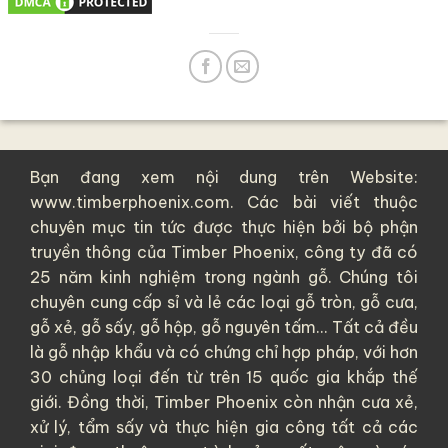
Bạn đang xem nội dung trên Website:
www.timberphoenix.com. Các bài viết thuộc
chuyên mục tin tức được thực hiện bởi bộ phận
truyền thông của
Timber Phoenix
, công ty đã có
25 năm kinh nghiệm trong ngành gỗ. Chúng tôi
chuyên cung cấp sỉ và lẻ các loại
gỗ tròn
,
gỗ cưa
,
gỗ xẻ
,
gỗ sấy
,
gỗ hộp
,
gỗ nguyên tấm
... Tất cả đều
là
gỗ nhập khẩu
và có chứng chỉ hợp pháp, với hơn
30 chủng loại đến từ trên 15 quốc gia khắp thế
giới. Đồng thời, Timber Phoenix còn nhận cưa xẻ,
xử lý, tẩm sấy và thực hiện gia công tất cả các