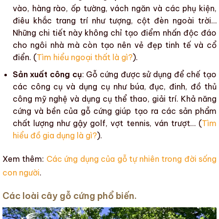
vào
,
hàng rào, ốp tường
,
vách ngăn
và các phụ kiện,
điêu khắc trang trí
như tượng, cột đèn ngoài trời…
Những chi tiết này không chỉ tạo điểm nhấn độc đáo
cho ngôi nhà mà còn tạo nên vẻ đẹp tinh tế và cổ
điển. (
Tìm hiểu ngoại thất là gì?
).
Sản xuất công cụ
:
Gỗ cứng
được sử dụng để chế tạo
các công cụ và dụng cụ như búa, đục, đinh, đồ thủ
công mỹ nghệ và dụng cụ thể thao, giải trí. Khả năng
cứng và bền của
gỗ cứng
giúp tạo ra các sản phẩm
chất lượng như gậy golf, vợt tennis, ván trượt… (
Tìm
hiểu đồ gia dụng là gì?
).
Xem thêm:
Các ứng dụng của gỗ tự nhiên trong đời sống
con người
.
Các loài cây gỗ cứng phổ biến.