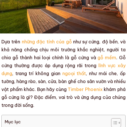
Dựa trên
những đặc tính của gỗ
như sự cứng, độ bền, và
khả năng chống chịu môi trường khắc nghiệt, người ta
chia gỗ thành hai loại chính là
gỗ cứng
và
gỗ mềm
.
Gỗ
cứng
thường được áp dụng rộng rãi trong
lĩnh vực xây
dựng
, trang trí không gian
ngoại thất
, như
mái che
,
ốp
tường
,
hàng rào
,
sàn
,
cửa
,
bàn
ghế
cho sân vườn và nhiều
vật phẩm khác.
Bạn hãy cùng
Timber Phoenix
khám phá
gỗ cứng là gì? Đặc điểm, vai trò và ứng dụng
của chúng
trong đời sống.
Mục lục