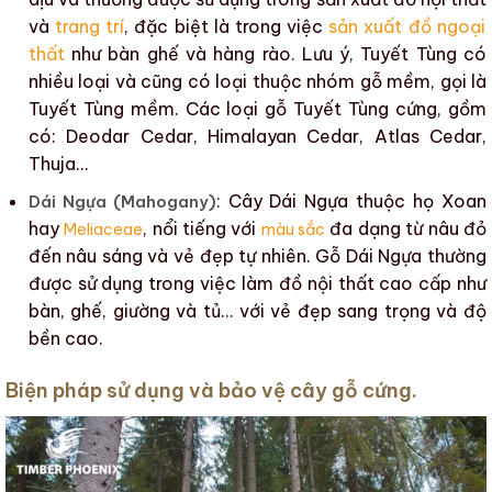
và
trang trí
, đặc biệt là trong việc
sản xuất đồ ngoại
thất
như bàn ghế và hàng rào. Lưu ý, Tuyết Tùng có
nhiều loại và cũng có loại thuộc nhóm
gỗ mềm
, gọi là
Tuyết Tùng mềm. Các loại gỗ Tuyết Tùng cứng, gồm
có:
Deodar Cedar
,
Himalayan Cedar
,
Atlas Cedar
,
Thuja
…
: Cây Dái Ngựa thuộc họ Xoan
Dái Ngựa (Mahogany)
hay
, nổi tiếng với
đa dạng từ nâu đỏ
Meliaceae
màu sắc
đến nâu sáng và vẻ đẹp tự nhiên. Gỗ Dái Ngựa thường
được sử dụng trong việc làm
đồ nội thất
cao cấp như
bàn, ghế, giường và tủ… với vẻ đẹp sang trọng và
độ
bền cao
.
Biện pháp sử dụng và bảo vệ cây gỗ cứng.