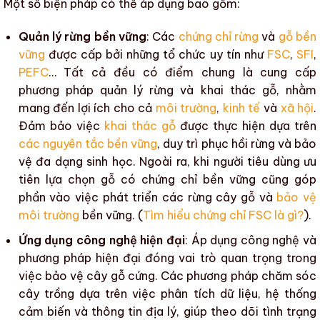
Một số biện pháp có thể áp dụng bao gồm:
Quản lý rừng bền vững
: Các
chứng chỉ rừng
và
gỗ bền
vững
được cấp bởi những tổ chức uy tín như
FSC
,
SFI
,
PEFC
… Tất cả đều có điểm chung là cung cấp
phương pháp quản lý rừng và
khai thác gỗ
, nhằm
mang đến lợi ích cho cả
môi trường
,
kinh tế
và
xã hội
.
Đảm bảo việc
khai thác gỗ
được thực hiện dựa trên
các nguyên tắc bền vững
, duy trì phục hồi rừng và bảo
vệ đa dạng sinh học. Ngoài ra, khi người tiêu dùng ưu
tiên lựa chọn gỗ có
chứng chỉ bền vững
cũng góp
phần vào việc phát triển các rừng cây gỗ và
bảo vệ
môi trường
bền vững. (
Tìm hiểu chứng chỉ FSC là gì?
).
Ứng dụng công nghệ hiện đại
: Áp dụng công nghệ và
phương pháp hiện đại đóng vai trò quan trọng trong
việc bảo vệ
cây gỗ cứng
. Các phương pháp chăm sóc
cây trồng dựa trên việc phân tích dữ liệu, hệ thống
cảm biến và thông tin địa lý, giúp theo dõi tình trạng