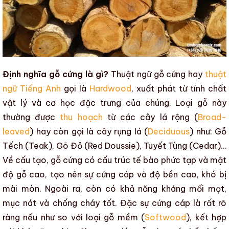
Định nghĩa gỗ cứng là gì?
Thuật ngữ
gỗ cứng
hay
thuật
ngữ Tiếng Anh
gọi là
Hardwood
, xuất phát từ tính chất
vật lý và cơ học đặc trưng của chúng. Loại gỗ này
thường được
thu hoạch
từ các cây lá rộng (
Broad-
leaved
) hay còn gọi là cây rụng lá (
Deciduous
) như:
Gỗ
Tếch
(
Teak
),
Gõ Đỏ
(
Red Doussie
),
Tuyết Tùng
(
Cedar
)…
Về cấu tạo,
gỗ cứng
có cấu trúc tế bào phức tạp và
mật
độ gỗ cao
, tạo nên sự cứng cáp và
độ bền cao
, khó bị
mài mòn. Ngoài ra, còn có khả năng
kháng mối mọt
,
mục nát
và chống cháy tốt. Đặc sự cứng cáp là rất rõ
ràng nếu như so với loại
gỗ mềm
(
Softwood
), kết hợp