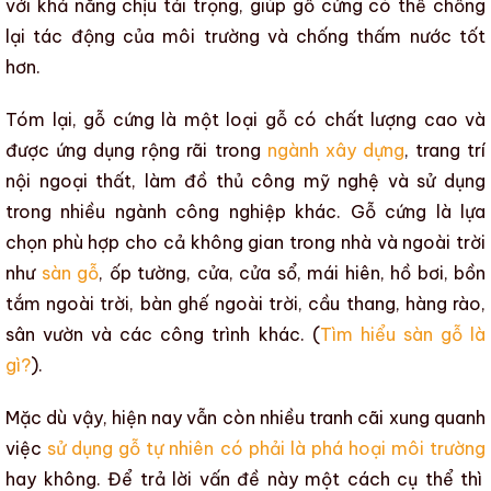
với khả năng chịu tải trọng, giúp
gỗ cứng
có thể chống
lại tác động của môi trường và
chống thấm nước
tốt
hơn.
Tóm lại,
gỗ cứng
là một loại gỗ có chất lượng cao và
được ứng dụng rộng rãi trong
ngành xây dựng
,
trang trí
nội ngoại thất
, làm đồ thủ công mỹ nghệ và sử dụng
trong nhiều ngành công nghiệp khác.
Gỗ cứng
là lựa
chọn phù hợp cho cả không gian trong nhà và ngoài trời
như
sàn gỗ
, ốp tường, cửa, cửa sổ, mái hiên, hồ bơi, bồn
tắm ngoài trời, bàn ghế ngoài trời,
cầu thang
,
hàng rào
,
sân vườn
và các công trình khác. (
Tìm hiểu sàn gỗ là
gì?
).
Mặc dù vậy, hiện nay vẫn còn nhiều tranh cãi xung quanh
việc
sử dụng gỗ tự nhiên có phải là phá hoại môi trường
hay không. Để trả lời vấn đề này một cách cụ thể thì