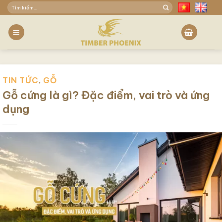
Skip
Tìm
to
kiếm:
content
TIN TỨC
,
GỖ
Gỗ cứng là gì? Đặc điểm, vai trò và ứng
dụng