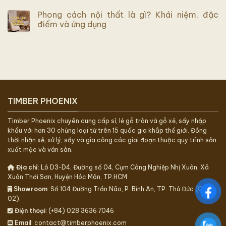
Phong cách nội thất là gì? Khái niệm, đặc
điểm và ứng dụng
TIMBER PHOENIX
Timber Phoenix chuyên cung cấp sỉ, lẻ gỗ tròn và gỗ xẻ, sấy nhập
khẩu với hơn 30 chủng loại từ trên 15 quốc gia khắp thế giới. Đồng
thời nhận xẻ, xử lý, sấy và gia công các giai đoạn thuộc quy trình sản
xuất mộc và ván sàn.
Địa chỉ
: Lô D3-D4, Đường số 04, Cụm Công Nghiệp Nhị Xuân, Xã
Xuân Thới Sơn, Huyện Hóc Môn, TP.HCM
Showroom
: Số 104 Đường Trần Não, P. Bình An, TP. Thủ Đức (Quận
02).
Điện thoại
: (+84) 028 3636 7046
Email
: contact@timberphoenix.com