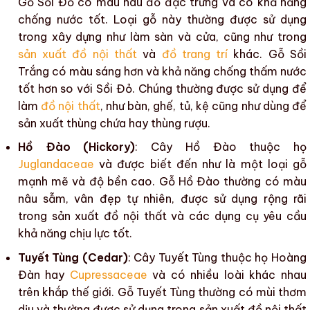
Gỗ Sồi Đỏ có màu nâu đỏ đặc trưng và có khả năng
chống nước tốt. Loại gỗ này thường được sử dụng
trong xây dựng như làm sàn và cửa, cũng như trong
sản xuất đồ nội thất
và
đồ trang trí
khác. Gỗ Sồi
Trắng có màu sáng hơn và
khả năng chống thấm nước
tốt
hơn so với Sồi Đỏ. Chúng thường được sử dụng để
làm
đồ nội thất
, như
bàn
,
ghế
,
tủ
,
kệ
cũng như dùng để
sản xuất thùng chứa
hay
thùng rượu
.
Hồ Đào (Hickory)
: Cây Hồ Đào thuộc họ
Juglandaceae
và được biết đến như là một loại gỗ
mạnh mẽ và
độ bền cao
. Gỗ Hồ Đào thường có màu
nâu sẫm, vân đẹp tự nhiên, được sử dụng rộng rãi
trong
sản xuất đồ nội thất
và các dụng cụ yêu cầu
khả năng chịu lực tốt.
Tuyết Tùng (Cedar)
: Cây Tuyết Tùng thuộc họ Hoàng
Đàn hay
Cupressaceae
và có nhiều loài khác nhau
trên khắp thế giới. Gỗ Tuyết Tùng thường có mùi thơm
dịu và thường được sử dụng trong
sản xuất đồ nội thất