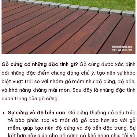
Gỗ cứng có những đặc tính gì?
Gỗ cứng
được xác định
bởi những đặc điểm chung đáng chú ý, tạo nên sự khác
biệt vượt trội so với
nhóm gỗ mềm
như
độ cứng
,
độ bền
,
và
khả năng kháng mài mòn
. Sau đây là
những đặc tính
quan trọng của gỗ cứng
:
Sự cứng và độ bền cao
:
Gỗ cứng
thường có cấu trúc
tế bào phức tạp và mật độ gỗ cao hơn so với
gỗ
mềm
, giúp tạo nên độ cứng và độ bền đặc trưng. Sự
kết hợp này giúp cho
gỗ cứng
có khả năng chịu tải và