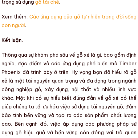
trọng sử dụng
gỗ tái chế
.
Xem thêm:
Các ứng dụng của gỗ tự nhiên trong đời sống
con người
.
Kết luận.
Thông qua sự khám phá sâu về
gỗ xẻ là gì, bao gồm định
nghĩa, đặc điểm và các ứng dụng phổ biến
mà
Timber
Phoenix
đã trình bày ở trên. Hy vọng bạn đã hiểu rõ
gỗ
xẻ
là một tài nguyên quan trọng và đa dạng trong
ngành
công nghiệp gỗ
,
xây dựng
,
nội thất
và nhiều lĩnh vực
khác. Một khi có sự hiểu biết đúng đắn về
gỗ xẻ
có thể
giúp chúng ta tối ưu hóa việc sử dụng tài nguyên gỗ, đảm
bảo tính bền vững và tạo ra các sản phẩm chất lượng
cao. Bên cạnh đó, việc áp dụng các phương pháp sử
dụng gỗ hiệu quả và bền vững còn đóng vai trò quan