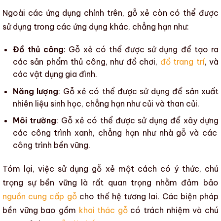
Ngoài các ứng dụng chính trên,
gỗ xẻ
còn có thể được
sử dụng trong các ứng dụng khác, chẳng hạn như:
Đồ thủ công
:
Gỗ xẻ
có thể được sử dụng để tạo ra
các sản phẩm thủ công, như đồ chơi,
đồ trang trí
, và
các vật dụng gia đình.
Năng lượng
:
Gỗ xẻ
có thể được sử dụng để sản xuất
nhiên liệu sinh học, chẳng hạn như củi và than củi.
Môi trường
:
Gỗ xẻ
có thể được sử dụng để
xây dựng
các công trình xanh, chẳng hạn như nhà gỗ và các
công trình bền vững.
Tóm lại, việc sử dụng
gỗ xẻ
một cách có ý thức, chú
trọng sự bền vững là rất quan trọng nhằm
đảm bảo
nguồn cung cấp gỗ
cho thế hệ tương lai. Các biện pháp
bền vững bao gồm
khai thác gỗ
có trách nhiệm và chú