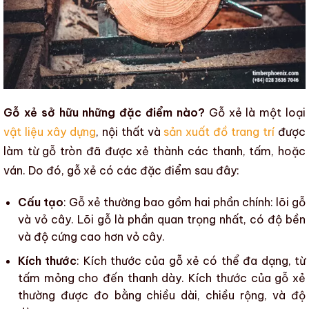
Gỗ xẻ sở hữu những đặc điểm nào?
Gỗ xẻ
là một loại
vật liệu xây dựng
, nội thất và
sản xuất đồ trang trí
được
làm từ
gỗ tròn
đã được xẻ thành các thanh, tấm, hoặc
ván. Do đó,
gỗ xẻ
có các đặc điểm sau đây:
Cấu tạo
:
Gỗ xẻ
thường bao gồm hai phần chính: lõi gỗ
và vỏ cây. Lõi gỗ là phần quan trọng nhất, có độ bền
và độ cứng cao hơn vỏ cây.
Kích thước
: Kích thước của
gỗ xẻ
có thể đa dạng, từ
tấm mỏng cho đến thanh dày. Kích thước của
gỗ xẻ
thường được đo bằng chiều dài, chiều rộng, và độ