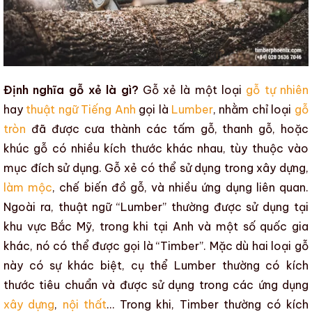
Định nghĩa gỗ xẻ là gì?
Gỗ xẻ
là một loại
gỗ tự nhiên
hay
thuật ngữ Tiếng Anh
gọi là
Lumber
, nhằm chỉ loại
gỗ
tròn
đã được cưa thành các tấm gỗ, thanh gỗ, hoặc
khúc gỗ có nhiều kích thước khác nhau, tùy thuộc vào
mục đích sử dụng.
Gỗ xẻ
có thể sử dụng trong
xây dựng
,
làm mộc
, chế biến đồ gỗ, và nhiều ứng dụng liên quan.
Ngoài ra, thuật ngữ “Lumber” thường được sử dụng tại
khu vực Bắc Mỹ, trong khi tại Anh và một số quốc gia
khác, nó có thể được gọi là “Timber”. Mặc dù hai loại gỗ
này có sự khác biệt, cụ thể Lumber thường có kích
thước tiêu chuẩn và được sử dụng trong các ứng dụng
xây dựng
,
nội thất
… Trong khi, Timber thường có kích