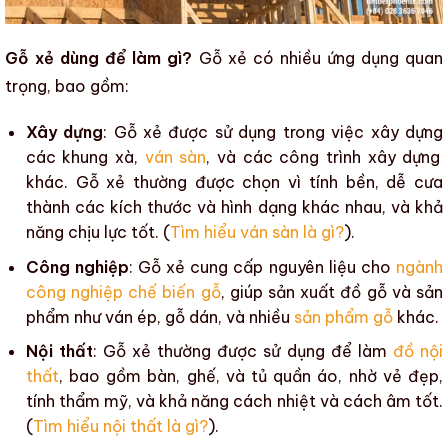
Gỗ xẻ dùng để làm gì?
Gỗ xẻ
có nhiều ứng dụng quan
trọng, bao gồm:
Xây dựng
:
Gỗ xẻ
được sử dụng trong việc
xây dựng
các khung xà,
ván sàn
, và
các công trình xây dựng
khác.
Gỗ xẻ
thường được chọn vì tính bền, dễ cưa
thành các kích thước và hình dạng khác nhau, và khả
năng chịu lực tốt. (
Tìm hiểu ván sàn là gì?
).
Công nghiệp
:
Gỗ xẻ
cung cấp nguyên liệu cho
ngành
công nghiệp chế biến gỗ
, giúp sản xuất đồ gỗ và sản
phẩm như ván ép, gỗ dán, và nhiều
sản phẩm gỗ
khác.
Nội thất
:
Gỗ xẻ
thường được sử dụng để làm
đồ nội
thất
, bao gồm bàn, ghế, và tủ quần áo, nhờ vẻ đẹp,
tính thẩm mỹ, và khả năng cách nhiệt và cách âm tốt.
(
Tìm hiểu nội thất là gì?
).