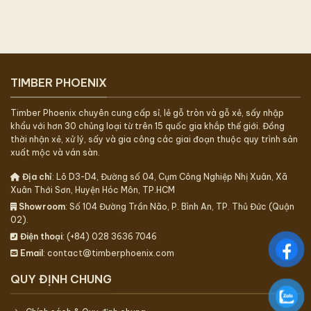
TIMBER PHOENIX
Timber Phoenix chuyên cung cấp sỉ, lẻ gỗ tròn và gỗ xẻ, sấy nhập
khẩu với hơn 30 chủng loại từ trên 15 quốc gia khắp thế giới. Đồng
thời nhận xẻ, xử lý, sấy và gia công các giai đoạn thuộc quy trình sản
xuất mộc và ván sàn.
Địa chỉ
: Lô D3-D4, Đường số 04, Cụm Công Nghiệp Nhị Xuân, Xã
Xuân Thới Sơn, Huyện Hóc Môn, TP.HCM
Showroom
: Số 104 Đường Trần Não, P. Bình An, TP. Thủ Đức (Quận
02).
Điện thoại
: (+84) 028 3636 7046
Email
: contact@timberphoenix.com
QUY ĐỊNH CHUNG