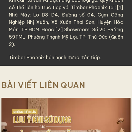
có thể liên hệ trực tiếp với Timber Phoenix tại: [1]
Nhà Máy: Lô D3-D4, Đường số 04, Cụm Công
Nghiệp Nhị Xuân, Xã Xuân Thới Sơn, Huyện Hóc
Môn, TP.HCM. Hoặc [2] Showroom: Số 20, Đường
59TML, Phường Thạnh Mỹ Lợi, TP. Thủ Đức (Quận
2).
Timber Phoenix hân hạnh được đón tiếp.
BÀI VIẾT LIÊN QUAN