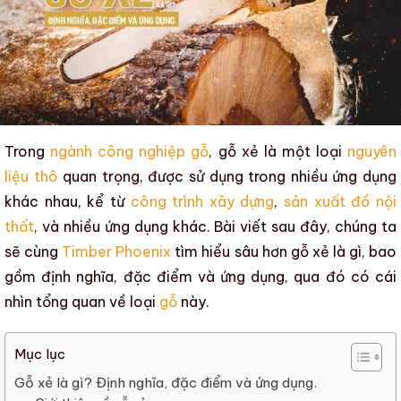
Trong
ngành công nghiệp gỗ
,
gỗ xẻ
là một loại
nguyên
liệu thô
quan trọng, được sử dụng trong nhiều ứng dụng
khác nhau, kể từ
công trình xây dựng
,
sản xuất đồ nội
thất
, và nhiều ứng dụng khác. Bài viết sau đây, chúng ta
sẽ cùng
Timber Phoenix
tìm hiểu sâu hơn
gỗ xẻ là gì
, bao
gồm
định nghĩa, đặc điểm và ứng dụng
, qua đó có cái
nhìn tổng quan về loại
gỗ
này.
Mục lục
Gỗ xẻ là gì? Định nghĩa, đặc điểm và ứng dụng.