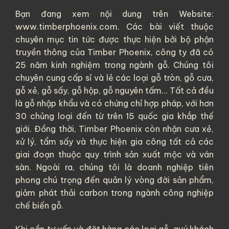
Bạn đang xem nội dung trên Website:
www.timberphoenix.com. Các bài viết thuộc
chuyên mục tin tức được thực hiện bởi bộ phận
truyền thông của
Timber Phoenix
, công ty đã có
25 năm kinh nghiệm trong ngành gỗ. Chúng tôi
chuyên cung cấp sỉ và lẻ các loại
gỗ tròn
,
gỗ cưa
,
gỗ xẻ
,
gỗ sấy
,
gỗ hộp
,
gỗ nguyên tấm
... Tất cả đều
là
gỗ nhập khẩu
và có chứng chỉ hợp pháp, với hơn
30 chủng loại đến từ trên 15 quốc gia khắp thế
giới. Đồng thời, Timber Phoenix còn nhận cưa xẻ,
xử lý, tẩm sấy và thực hiện gia công tất cả các
giai đoạn thuộc quy trình sản xuất mộc và ván
sàn. Ngoài ra, chúng tôi là doanh nghiệp tiên
phong chú trọng đến quản lý vòng đời sản phẩm,
giảm phát thải carbon trong ngành công nghiệp
chế biến gỗ.
Khi cần tư vấn và đặt hàng các loại gỗ, quý khách