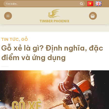
Skip
Tìm
to
kiếm:
content
TIN TỨC
,
GỖ
Gỗ xẻ là gì? Định nghĩa, đặc
điểm và ứng dụng