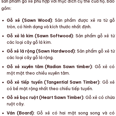
sản phẩm
gỗ xẻ
phù hợp với mục đích cụ thể của họ, bao
gồm:
Gỗ xẻ (Sawn Wood)
: Sản phẩm được xẻ ra từ
gỗ
tròn
, có hình dạng và kích thước nhất định.
Gỗ xẻ lá kim (Sawn Softwood)
: Sản phẩm
gỗ xẻ
từ
các loại cây gỗ lá kim.
Gỗ xẻ lá rộng (Sawn Hardwood)
: Sản phẩm
gỗ xẻ
từ
các loại cây gỗ lá rộng.
Gỗ xẻ xuyên tâm (Radian Sawn timber)
:
Gỗ xẻ
có
một mặt theo chiều xuyên tâm.
Gỗ xẻ tiếp tuyến (Tangential Sawn Timber)
:
Gỗ xẻ
có bề mặt rộng nhất theo chiều tiếp tuyến.
Gỗ xẻ bọc ruột (Heart Sawn Timber)
:
Gỗ xẻ
có chứa
ruột cây.
Ván (Board)
:
Gỗ xẻ
có hai mặt song song và có