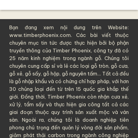
Bạn đang xem nội dung trên Website:
www.timberphoenix.com. Các bài viết thuộc
chuyên mục tin tức được thực hiện bởi bộ phận
truyền thông của
Timber Phoenix
, công ty đã có
25 năm kinh nghiệm trong ngành gỗ. Chúng tôi
chuyên cung cấp sỉ và lẻ các loại
gỗ tròn
,
gỗ cưa
,
gỗ xẻ
,
gỗ sấy
,
gỗ hộp
,
gỗ nguyên tấm
... Tất cả đều
là
gỗ nhập khẩu
và có chứng chỉ hợp pháp, với hơn
30 chủng loại đến từ trên 15 quốc gia khắp thế
giới. Đồng thời, Timber Phoenix còn nhận cưa xẻ,
xử lý, tẩm sấy và thực hiện gia công tất cả các
giai đoạn thuộc quy trình sản xuất mộc và ván
sàn. Ngoài ra, chúng tôi là doanh nghiệp tiên
phong chú trọng đến quản lý vòng đời sản phẩm,
giảm phát thải carbon trong ngành công nghiệp