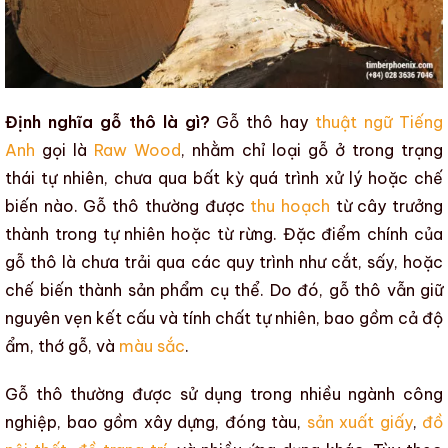
Định nghĩa gỗ thô là gì?
Gỗ thô
hay
thuật ngữ Tiếng
Anh
gọi là
Raw Wood
, nhằm chỉ loại gỗ ở trong trạng
thái tự nhiên, chưa qua bất kỳ quá trình xử lý hoặc chế
biến nào.
Gỗ thô
thường được
thu hoạch
từ cây trưởng
thành trong tự nhiên hoặc từ rừng. Đặc điểm chính của
gỗ thô
là chưa trải qua các quy trình như cắt, sấy, hoặc
chế biến thành sản phẩm cụ thể. Do đó,
gỗ thô
vẫn giữ
nguyên vẹn kết cấu và tính chất tự nhiên, bao gồm cả độ
ẩm, thớ gỗ, và
màu sắc
.
Gỗ thô
thường được sử dụng trong nhiều ngành công
nghiệp, bao gồm
xây dựng
, đóng tàu,
sản xuất giấy
,
đồ