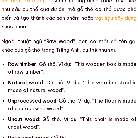
nội thất
,
đồ trang trí
, và nhiều ứng dụng khác. Tùy theo
nhu cầu cụ thể của dự án, mà
gỗ thô
có thể được chế
biến và tạo thành các sản phẩm hoặc
vật liệu xây dựng
khác nhau.
Ngoài thuật ngữ “Raw Wood”, còn có một số tên gọi
khác của gỗ thô trong Tiếng Anh, cụ thể như sau:
Raw timber
: Gỗ thô. Ví dụ: “This wooden box is made
of raw timber”.
Natural wood
: Gỗ thô. Ví dụ: “This wooden stool is
made of natural wood”.
Unprocessed wood
: Gỗ thô. Ví dụ: “The floor is made
of unprocessed wood”.
Uncut wood
: Gỗ thô. Ví dụ: “This chair is made of
uncut wood”.
Unfinished wood
: Gỗ thô.