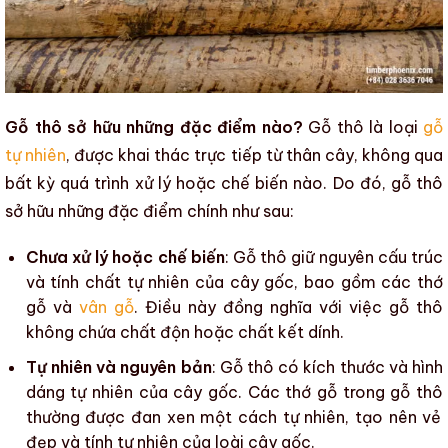
Gỗ thô sở hữu những đặc điểm nào?
Gỗ thô
là loại
gỗ
tự nhiên
, được khai thác trực tiếp từ thân cây, không qua
bất kỳ quá trình xử lý hoặc chế biến nào. Do đó,
gỗ thô
sở hữu những đặc điểm chính như sau:
Chưa xử lý hoặc chế biến
:
Gỗ thô
giữ nguyên cấu trúc
và tính chất tự nhiên của cây gốc, bao gồm các thớ
gỗ và
vân gỗ
. Điều này đồng nghĩa với việc
gỗ thô
không chứa chất độn hoặc chất kết dính.
Tự nhiên và nguyên bản
:
Gỗ thô
có kích thước và hình
dáng tự nhiên của cây gốc. Các thớ gỗ trong
gỗ thô
thường được đan xen một cách tự nhiên, tạo nên vẻ
đẹp và tính tự nhiên của loài cây gốc.