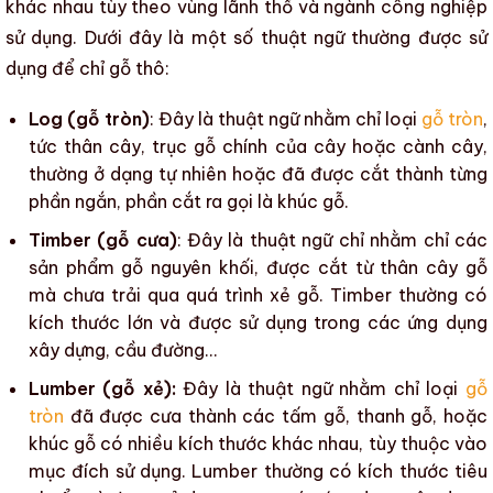
khác nhau tùy theo vùng lãnh thổ và ngành công nghiệp
sử dụng. Dưới đây là một số thuật ngữ thường được sử
dụng để chỉ
gỗ thô
:
Log (gỗ tròn)
: Đây là thuật ngữ nhằm chỉ loại
gỗ tròn
,
tức thân cây, trục gỗ chính của cây hoặc cành cây,
thường ở dạng tự nhiên hoặc đã được cắt thành từng
phần ngắn, phần cắt ra gọi là khúc gỗ.
Timber (gỗ cưa)
: Đây là thuật ngữ chỉ nhằm chỉ
các
sản phẩm gỗ nguyên khối
, được cắt từ thân cây gỗ
mà chưa trải qua quá trình xẻ gỗ. Timber thường có
kích thước lớn và được sử dụng trong các ứng dụng
xây dựng, cầu đường…
Lumber (gỗ xẻ):
Đây là thuật ngữ nhằm chỉ loại
gỗ
tròn
đã được cưa thành các tấm gỗ, thanh gỗ, hoặc
khúc gỗ có nhiều kích thước khác nhau, tùy thuộc vào
mục đích sử dụng. Lumber thường có kích thước tiêu