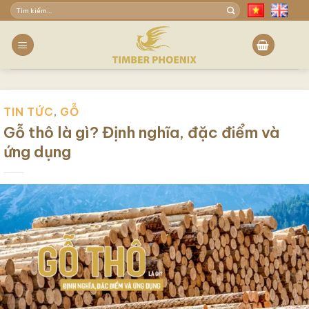
Skip
Tìm
to
kiếm:
content
TIN TỨC
,
GỖ
Gỗ thô là gì? Định nghĩa, đặc điểm và
ứng dụng