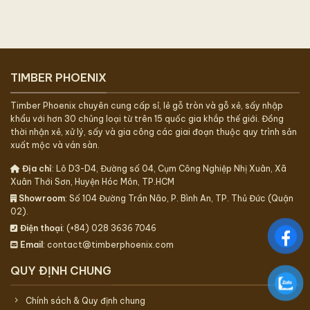
TIMBER PHOENIX
Timber Phoenix chuyên cung cấp sỉ, lẻ gỗ tròn và gỗ xẻ, sấy nhập
khẩu với hơn 30 chủng loại từ trên 15 quốc gia khắp thế giới. Đồng
thời nhận xẻ, xử lý, sấy và gia công các giai đoạn thuộc quy trình sản
xuất mộc và ván sàn.
Địa chỉ
: Lô D3-D4, Đường số 04, Cụm Công Nghiệp Nhị Xuân, Xã
Xuân Thới Sơn, Huyện Hóc Môn, TP.HCM
Showroom
: Số 104 Đường Trần Não, P. Bình An, TP. Thủ Đức (Quận
02).
Điện thoại
: (+84) 028 3636 7046
Email
: contact@timberphoenix.com
QUY ĐỊNH CHUNG
Chính sách & Quy định chung