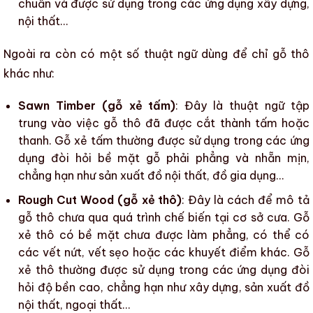
chuẩn và được sử dụng trong các ứng dụng
xây dựng
,
nội thất
…
Ngoài ra còn có một số thuật ngữ dùng để chỉ
gỗ thô
khác như:
Sawn Timber (gỗ xẻ tấm)
: Đây là thuật ngữ tập
trung vào việc
gỗ thô
đã được cắt thành tấm hoặc
thanh. Gỗ xẻ tấm thường được sử dụng trong các ứng
dụng đòi hỏi bề mặt gỗ phải phẳng và nhẵn mịn,
chẳng hạn như
sản xuất đồ nội thất
,
đồ gia dụng
…
Rough Cut Wood (gỗ xẻ thô)
: Đây là cách để mô tả
gỗ thô
chưa qua quá trình chế biến tại cơ sở cưa. Gỗ
xẻ thô có bề mặt chưa được làm phẳng, có thể có
các vết nứt, vết sẹo hoặc các khuyết điểm khác. Gỗ
xẻ thô thường được sử dụng trong các ứng dụng đòi
hỏi độ bền cao, chẳng hạn như
xây dựng
,
sản xuất đồ
nội thất, ngoại thất…