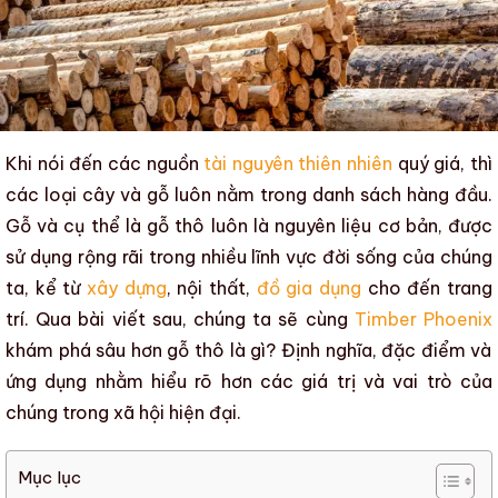
Khi nói đến các nguồn
tài nguyên thiên nhiên
quý giá, thì
các loại cây và gỗ luôn nằm trong danh sách hàng đầu.
Gỗ và cụ thể là
gỗ thô
luôn là nguyên liệu cơ bản, được
sử dụng rộng rãi trong nhiều lĩnh vực đời sống của chúng
ta, kể từ
xây dựng
, nội thất,
đồ gia dụng
cho đến trang
trí. Qua bài viết sau, chúng ta sẽ cùng
Timber Phoenix
khám phá sâu hơn
gỗ thô là gì? Định nghĩa, đặc điểm và
ứng dụng
nhằm hiểu rõ hơn các giá trị và vai trò của
chúng trong xã hội hiện đại.
Mục lục