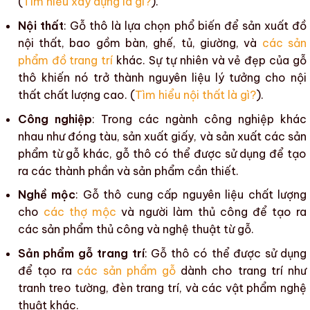
(
Tìm hiểu xây
dựng là gì?
).
Nội thất
:
Gỗ thô
là lựa chọn phổ biến để
sản xuất đồ
nội thất
, bao gồm bàn, ghế, tủ, giường, và
các sản
phẩm đồ trang trí
khác. Sự tự nhiên và vẻ đẹp của
gỗ
thô
khiến nó trở thành nguyên liệu lý tưởng cho nội
thất chất lượng cao. (
Tìm hiểu nội thất là gì?
).
Công nghiệp
: Trong các ngành công nghiệp khác
nhau như đóng tàu,
sản xuất giấy
, và sản xuất các sản
phẩm từ gỗ khác,
gỗ thô
có thể được sử dụng để tạo
ra các thành phần và sản phẩm cần thiết.
Nghề mộc
:
Gỗ thô
cung cấp nguyên liệu chất lượng
cho
các thợ mộc
và người làm thủ công để tạo ra
các sản phẩm thủ công và nghệ thuật từ gỗ.
Sản phẩm gỗ trang trí
:
Gỗ thô
có thể được sử dụng
để tạo ra
các sản phẩm gỗ
dành cho trang trí như
tranh treo tường, đèn trang trí, và các vật phẩm nghệ
thuật khác.