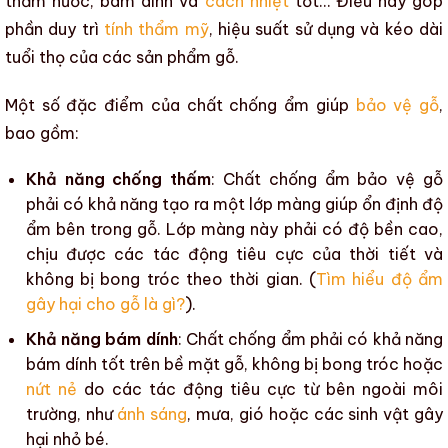
thấm nước, bám dính và
cách nhiệt
tốt… Điều này góp
phần duy trì
tính thẩm mỹ
,
hiệu suất sử dụng
và
kéo dài
tuổi thọ của các sản phẩm gỗ
.
Một số đặc điểm của
chất chống ẩm
giúp
bảo vệ gỗ
,
bao gồm:
Khả năng chống thấm
:
Chất chống ẩm
bảo vệ gỗ
phải có khả năng tạo ra một lớp màng giúp ổn định
độ
ẩm
bên trong gỗ. Lớp màng này phải có
độ bền
cao,
chịu được các tác động tiêu cực của thời tiết và
không bị bong tróc theo thời gian. (
Tìm hiểu độ ẩm
gây hại cho gỗ là gì?
).
Khả năng bám dính
:
Chất chống ẩm
phải có khả năng
bám dính tốt trên
bề mặt gỗ
, không bị bong tróc hoặc
nứt nẻ
do các tác động tiêu cực từ bên ngoài môi
trường, như
ánh sáng
, mưa, gió hoặc các sinh vật gây
hại nhỏ bé.