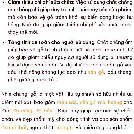
Giảm thiểu chi phí sửa chữa
: Việc sử dụng
chất chống
ẩm
không chỉ giúp duy trì
tính thẩm mỹ
của sản phẩm,
mà còn
bảo vệ gỗ
tránh khỏi
sự biến dạng
hoặc hư
hỏng. Nhờ đó giúp giảm thiểu chi phí sửa chữa hoặc
thay thế mới.
Tăng tính an toàn cho người sử dụng
:
Chất chống ẩm
giúp
bảo vệ gỗ
tránh khỏi bị
nứt nẻ
hoặc
mục nát
, từ
đó giúp giảm thiểu nguy cơ người sử dụng bị thương
khi sử dụng sản phẩm. Ví dụ như
các sản phẩm gỗ
yêu
cầu khả năng kháng lực cao như
sàn gỗ
, cầu thang,
ghế, giường hoặc tủ…
Nhìn chung, gỗ là một vật liệu tự nhiên sở hữu nhiều ưu
điểm nổi bật, bao gồm
màu sắc
,
vân gỗ
,
mùi hương
cho
đến
độ cứng
,
độ bền
… Điều này giúp tạo nên sự chắc
chắn, vẻ đẹp thẩm mỹ cho công trình và các sản phẩm
đồ nội thất
,
ngoại thất
,
trang trí
và nhiều ứng dụng khác.