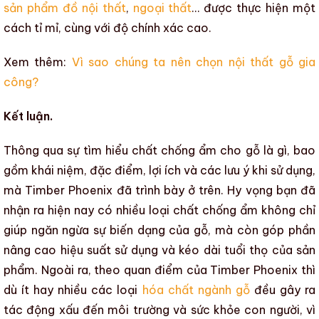
sản phẩm đồ nội thất
,
ngoại thất
… được thực hiện một
cách tỉ mỉ, cùng với độ chính xác cao.
Xem thêm:
Vì sao chúng ta nên chọn nội thất gỗ gia
công?
Kết luận.
Thông qua sự tìm hiểu
chất chống ẩm cho gỗ là gì, bao
gồm khái niệm, đặc điểm, lợi ích và các lưu ý khi sử dụng
,
mà
Timber Phoenix
đã trình bày ở trên. Hy vọng bạn đã
nhận ra hiện nay có nhiều loại
chất chống ẩm
không chỉ
giúp ngăn ngừa sự
biến dạng của gỗ
, mà còn góp phần
nâng cao
hiệu suất sử dụng
và
kéo dài tuổi thọ của sản
phẩm
.
Ngoài ra, theo quan điểm của
Timber Phoenix
thì
dù ít hay nhiều các loại
hóa chất ngành gỗ
đều gây ra
tác động xấu đến môi trường và sức khỏe con người, vì