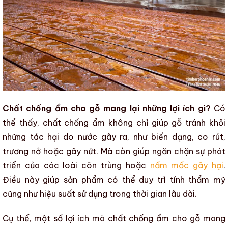
Chất chống ẩm cho gỗ mang lại những lợi ích gì?
Có
thể thấy,
chất chống ẩm
không chỉ giúp gỗ tránh khỏi
những tác hại do nước gây ra, như
biến dạng
, co rút,
trương nở hoặc gãy nứt. Mà còn giúp ngăn chặn sự phát
triển của các loài
côn trùng
hoặc
nấm mốc gây hại
.
Điều này giúp sản phẩm có thể duy trì
tính thẩm mỹ
cũng như
hiệu suất sử dụng
trong thời gian lâu dài.
Cụ thể, một số lợi ích mà
chất chống ẩm
cho gỗ mang