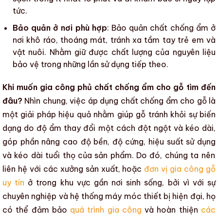
tức.
Bảo quản ở nơi phù hợp
: Bảo quản
chất chống ẩm
ở
nơi khô ráo, thoáng mát, tránh xa tầm tay trẻ em và
vật nuôi. Nhằm giữ được chất lượng của nguyên liệu
bảo vệ trong những lần sử dụng tiếp theo.
Khi muốn gia công phủ chất chống ẩm cho gỗ tìm đến
đâu?
Nhìn chung, việc áp dụng
chất chống ẩm cho gỗ
là
một giải pháp hiệu quả nhằm giúp gỗ tránh khỏi
sự biến
dạng
do
độ ẩm
thay đổi một cách đột ngột và kéo dài,
góp phần nâng cao
độ bền
,
độ cứng
,
hiệu suất sử dụng
và
kéo dài tuổi thọ của sản phẩm
.
Do đó, chúng ta nên
liên hệ với các xưởng sản xuất, hoặc
đơn vị gia công gỗ
uy tín
ở trong khu vực gần nơi sinh sống, bởi vì với sự
chuyên nghiệp và hệ thống máy móc thiết bị hiện đại, họ
có thể đảm bảo
quá trình gia công
và hoàn thiện
các