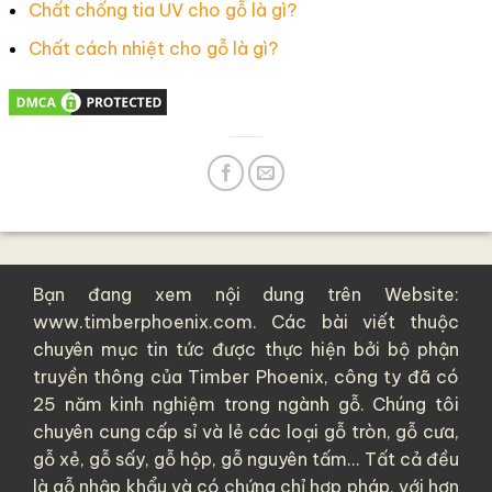
Chất chống tia UV cho gỗ là gì?
Chất cách nhiệt cho gỗ là gì?
Bạn đang xem nội dung trên Website:
www.timberphoenix.com. Các bài viết thuộc
chuyên mục tin tức được thực hiện bởi bộ phận
truyền thông của
Timber Phoenix
, công ty đã có
25 năm kinh nghiệm trong ngành gỗ. Chúng tôi
chuyên cung cấp sỉ và lẻ các loại
gỗ tròn
,
gỗ cưa
,
gỗ xẻ
,
gỗ sấy
,
gỗ hộp
,
gỗ nguyên tấm
... Tất cả đều
là
gỗ nhập khẩu
và có chứng chỉ hợp pháp, với hơn