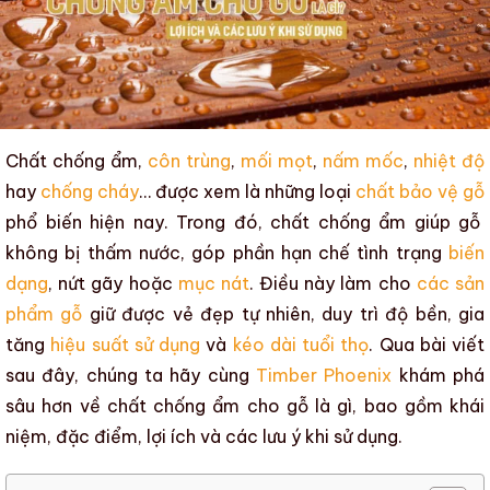
Chất chống ẩm
,
côn trùng
,
mối mọt
,
nấm mốc
,
nhiệt độ
hay
chống cháy
… được xem là những loại
chất bảo vệ gỗ
phổ biến hiện nay. Trong đó,
chất chống ẩm
giúp gỗ
không bị thấm nước, góp phần hạn chế tình trạng
biến
dạng
, nứt gãy hoặc
mục nát
. Điều này làm cho
các sản
phẩm gỗ
giữ được vẻ đẹp tự nhiên, duy trì
độ bền
, gia
tăng
hiệu suất sử dụng
và
kéo dài tuổi thọ
. Qua bài viết
sau đây, chúng ta hãy cùng
Timber Phoenix
khám phá
sâu hơn về
chất chống ẩm cho gỗ là gì, bao gồm khái
niệm, đặc điểm, lợi ích và các lưu ý khi sử dụng.