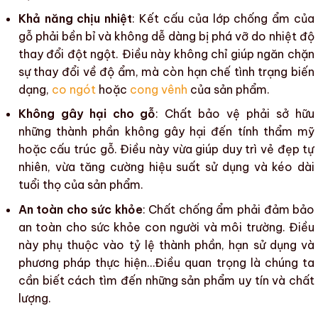
Khả năng chịu nhiệt
: Kết cấu của lớp chống ẩm của
gỗ phải bền bỉ và không dễ dàng bị phá vỡ do
nhiệt độ
thay đổi đột ngột. Điều này không chỉ giúp ngăn chặn
sự thay đổi về
độ ẩm
, mà còn hạn chế tình trạng
biến
dạng
,
co ngót
hoặc
cong vênh
của sản phẩm.
Không gây hại cho gỗ
:
Chất bảo vệ
phải sở hữu
những thành phần không gây hại đến
tính thẩm mỹ
hoặc cấu trúc gỗ. Điều này vừa giúp duy trì vẻ đẹp tự
nhiên, vừa tăng cường
hiệu suất sử dụng
và
kéo dài
tuổi thọ của sản phẩm
.
An toàn cho sức khỏe
:
Chất chống ẩm
phải đảm bảo
an toàn cho sức khỏe con người và môi trường. Điều
này phụ thuộc vào tỷ lệ thành phần, hạn sử dụng và
phương pháp thực hiện…Điều quan trọng là chúng ta
cần biết cách tìm đến những sản phẩm uy tín và chất
lượng.