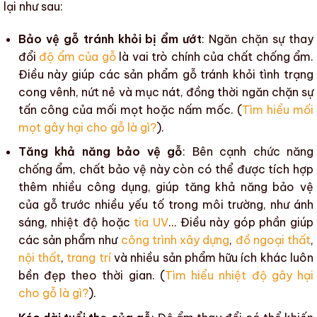
lại như sau:
Bảo vệ gỗ tránh khỏi bị ẩm ướt
: Ngăn chặn sự thay
đổi
độ ẩm của gỗ
là vai trò chính của
chất chống ẩm
.
Điều này giúp
các sản phẩm gỗ
tránh khỏi tình trạng
cong vênh
,
nứt nẻ
và
mục nát
, đồng thời ngăn chặn sự
tấn công của
mối mọt
hoặc
nấm mốc
. (
Tìm hiểu mối
mọt gây hại cho gỗ là gì?
).
Tăng khả năng bảo vệ gỗ
: Bên cạnh chức năng
chống ẩm,
chất bảo vệ
này còn có thể được tích hợp
thêm nhiều công dụng, giúp tăng khả năng bảo vệ
của gỗ trước nhiều yếu tố trong môi trường, như
ánh
sáng
,
nhiệt độ
hoặc
tia UV
… Điều này góp phần giúp
các sản phẩm như
công trình xây dựng
,
đồ ngoại thất
,
nội thất
,
trang trí
và nhiều sản phẩm hữu ích khác luôn
bền đẹp theo thời gian. (
Tìm hiểu nhiệt độ gây hại
cho gỗ là gì?
).