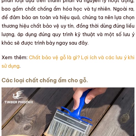
phân loại dựa trên thành phần và nguyên lý hoạt động,
bao gồm
chất chống ẩm hóa học
và tự nhiên. Ngoài ra,
để đảm bảo an toàn và hiệu quả, chúng ta nên lựa chọn
thương hiệu chất bảo vệ uy tín
, đồng thời dùng đúng liều
lượng, áp dụng đúng quy trình kỹ thuật và một số lưu ý
khác sẽ được trình bày ngay sau đây.
Xem thêm:
Chất bảo vệ gỗ là gì? Lợi ích và các lưu ý khi
sử dụng
.
Các loại chất chống ẩm cho gỗ.