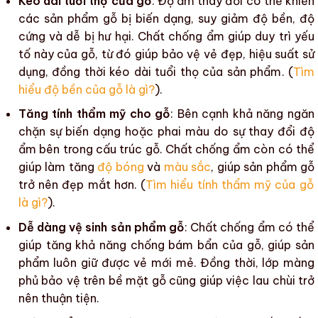
Kéo dài tuổi thọ của gỗ
:
Độ ẩm
thay đổi có thể khiến
các sản phẩm gỗ
bị
biến dạng
, suy giảm
độ bền
,
độ
cứng
và dễ bị hư hại.
Chất chống ẩm
giúp duy trì yếu
tố này của gỗ, từ đó giúp bảo vệ vẻ đẹp,
hiệu suất sử
dụng
, đồng thời kéo dài
tuổi thọ của sản phẩm
. (
Tìm
hiểu độ bền của gỗ là gì?
).
Tăng tính thẩm mỹ cho gỗ
: Bên cạnh khả năng ngăn
chặn
sự biến dạng
hoặc
phai màu
do sự thay đổi
độ
ẩm
bên trong cấu trúc gỗ.
Chất chống ẩm
còn có thể
giúp làm tăng
độ bóng
và
màu sắc
, giúp
sản phẩm gỗ
trở nên đẹp mắt hơn. (
Tìm hiểu tính thẩm mỹ của gỗ
là gì?
).
Dễ dàng vệ sinh sản phẩm gỗ
:
Chất chống ẩm
có thể
giúp tăng khả năng chống bám bẩn của gỗ, giúp sản
phẩm luôn giữ được vẻ mới mẻ. Đồng thời, lớp màng
phủ bảo vệ trên
bề mặt gỗ
cũng giúp việc lau chùi trở
nên thuận tiện.