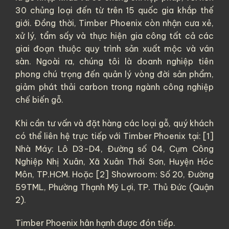
30 chủng loại đến từ trên 15 quốc gia khắp thế
giới. Đồng thời, Timber Phoenix còn nhận cưa xẻ,
xử lý, tẩm sấy và thực hiện gia công tất cả các
giai đoạn thuộc quy trình sản xuất mộc và ván
sàn. Ngoài ra, chúng tôi là doanh nghiệp tiên
phong chú trọng đến quản lý vòng đời sản phẩm,
giảm phát thải carbon trong ngành công nghiệp
chế biến gỗ.
Khi cần tư vấn và đặt hàng các loại gỗ, quý khách
có thể liên hệ trực tiếp với Timber Phoenix tại: [1]
Nhà Máy: Lô D3-D4, Đường số 04, Cụm Công
Nghiệp Nhị Xuân, Xã Xuân Thới Sơn, Huyện Hóc
Môn, TP.HCM. Hoặc [2] Showroom: Số 20, Đường
59TML, Phường Thạnh Mỹ Lợi, TP. Thủ Đức (Quận
2).
Timber Phoenix hân hạnh được đón tiếp.