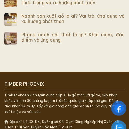
thực trạng và xu hướng phát triển
Ngành sản xuất gỗ là gì? Vai trò, ứng dụng và
xu hướng phát triển
Phong cách nội thất là gì? Khái niệm, đặc
điểm và ứng dụng
TIMBER PHOENIX
Timber Phoenix chuyên cung cấp sỉ, lẻ gỗ tròn và gỗ xẻ, sấy nhập
khẩu với hơn 30 chủng loại từ trên 15 quốc gia khắp thế giới. Đồng
thời nhận xẻ, xử lý, sấy và gia công các giai đoạn thuộc quy trình sản
xuất mộc và ván sàn.
Địa chỉ
: Lô D3-D4, Đường số 04, Cụm Công Nghiệp Nhị Xuân, Xã
Xuân Thới Sơn, Huyện Hóc Môn, TP.HCM