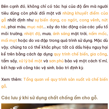
Bên cạnh đó, không chỉ có tác hại của
độ ẩm
mà người
tiêu dùng còn phải đối mặt với
những khuyết điểm của
gỗ
nhất định như
sự biến dạng
,
co ngót
,
cong vênh
,
nứt
nẻ
, phai màu,
mục nát
… xảy do tác động của các yếu tố
môi trường,
nhiệt độ
, mưa,
ánh sáng
mặt trời,
nấm mốc
,
mối mọt
hoặc do va đập trong quá trình sử dụng. Mặc dù
vậy, chúng ta có thể khắc phục tất cả dấu hiệu nguy hại
kể trên bằng cách áp dụng
quy trình chế biến
,
gia công
,
tẩm sấy,
xử lý bề mặt
và
sơn phủ
bảo vệ một cách tỉ mỉ,
kết hợp với công tác vệ sinh, bảo trì định kỳ.
Xem thêm:
Tổng quan về quy trình sản xuất và chế biến
gỗ
.
Các lưu ý khi sử dụng chất chống ẩm cho gỗ.