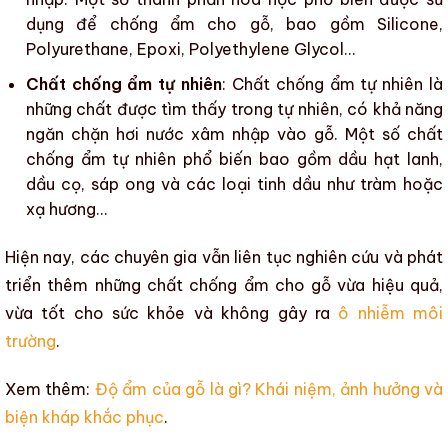
dụng để chống ẩm cho gỗ, bao gồm Silicone,
Polyurethane, Epoxi, Polyethylene Glycol…
Chất chống ẩm tự nhiên
:
Chất chống ẩm tự nhiên
là
những chất được tìm thấy trong tự nhiên, có khả năng
ngăn chặn hơi nước xâm nhập vào gỗ. Một số
chất
chống ẩm tự nhiên
phổ biến bao gồm dầu hạt lanh,
dầu cọ, sáp ong và các loại tinh dầu như tràm hoặc
xạ hương…
Hiện nay, các chuyên gia vẫn liên tục nghiên cứu và phát
triển thêm
những chất chống ẩm cho gỗ
vừa hiệu quả,
vừa tốt cho sức khỏe và không gây ra
ô nhiễm môi
trường
.
Xem thêm:
Độ ẩm của gỗ là gì? Khái niệm, ảnh hưởng và
biện kháp khắc phục
.