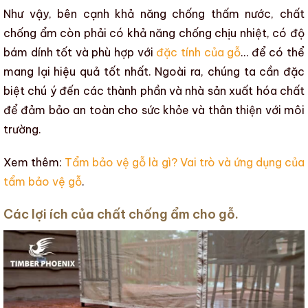
Như vậy, bên cạnh khả năng chống thấm nước,
chất
chống ẩm
còn phải có khả năng chống chịu nhiệt, có độ
bám dính tốt và phù hợp với
đặc tính của gỗ
… để có thể
mang lại hiệu quả tốt nhất. Ngoài ra, chúng ta cần đặc
biệt chú ý đến các thành phần và nhà sản xuất hóa chất
để đảm bảo an toàn cho sức khỏe và thân thiện với môi
trường.
Xem thêm:
Tẩm bảo vệ gỗ là gì? Vai trò và ứng dụng của
tẩm bảo vệ gỗ
.
Các lợi ích của chất chống ẩm cho gỗ.