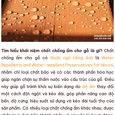
Tìm hiểu khái niệm chất chống ẩm cho gỗ là gì?
Chất
chống ẩm cho gỗ
có
thuật ngữ tiếng Anh
là
Water
Repellents and Water-repellent Preservatives for Wood
,
nhằm chỉ loại
chất bảo vệ
có các thành phần hóa học
giúp ngăn chặn sự thấm nước vào cấu trúc của gỗ. Điều
này giúp gỗ tránh khỏi
sự biến dạng
do
độ ẩm
thay đổi
một cách đột ngột và kéo dài, góp phần nâng cao
độ
bền
,
độ cứng
,
hiệu suất sử dụng
và
kéo dài tuổi thọ của
sản phẩm
. Có nhiều loại
chất chống ẩm
khác nhau, được