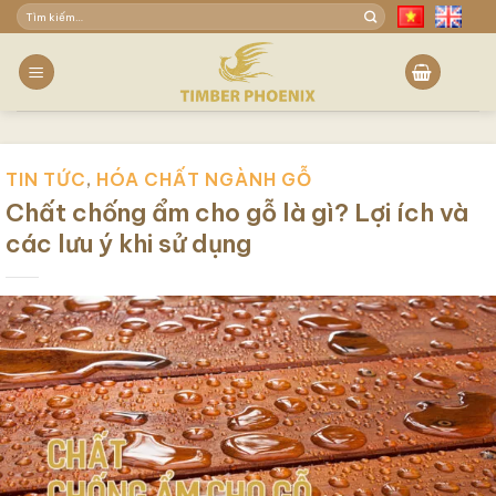
Skip
Tìm
to
kiếm:
content
TIN TỨC
,
HÓA CHẤT NGÀNH GỖ
Chất chống ẩm cho gỗ là gì? Lợi ích và
các lưu ý khi sử dụng