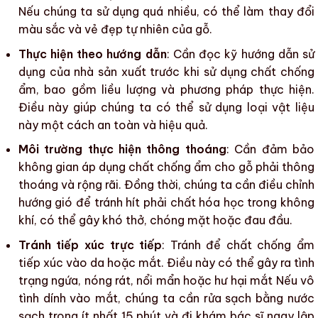
Nếu chúng ta sử dụng quá nhiều, có thể làm thay đổi
màu sắc
và vẻ đẹp tự nhiên của gỗ.
Thực hiện theo hướng dẫn
: Cần đọc kỹ hướng dẫn sử
dụng của nhà sản xuất trước khi sử dụng
chất chống
ẩm
, bao gồm liều lượng và phương pháp thực hiện.
Điều này giúp chúng ta có thể sử dụng loại vật liệu
này một cách an toàn và hiệu quả.
Môi trường thực hiện thông thoáng
: Cần đảm bảo
không gian áp dụng
chất chống ẩm cho gỗ
phải thông
thoáng và rộng rãi. Đồng thời, chúng ta cần điều chỉnh
hướng gió để tránh hít phải chất hóa học trong không
khí, có thể gây khó thở, chóng mặt hoặc đau đầu.
Tránh tiếp xúc trực tiếp
: Tránh để
chất chống ẩm
tiếp xúc vào da hoặc mắt. Điều này có thể gây ra tình
trạng ngứa, nóng rát, nổi mẩn hoặc hư hại mắt Nếu vô
tình dính vào mắt, chúng ta cần rửa sạch bằng nước
sạch trong ít nhất 15 phút và đi khám bác sĩ ngay lập