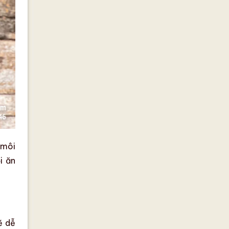
 môi
i ăn
ẽ dễ