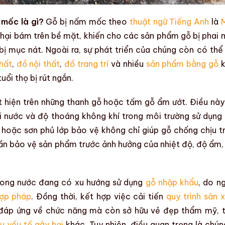
m mốc là gì?
Gỗ bị nấm mốc
theo
thuật ngữ Tiếng Anh
là
 hại bám trên
bề mặt
, khiến cho
các sản phẩm gỗ
bị
phai 
bị
mục nát
. Ngoài ra, sự phát triển của chúng còn có thể
hất
,
đồ nội thất
,
đồ trang trí
và nhiều
sản phẩm bằng gỗ
k
tuổi thọ
bị rút ngắn.
 hiện trên những thanh gỗ hoặc tấm gỗ ẩm ướt. Điều này
ơi nước và độ thoáng không khí trong môi trường sử dụng
 hoặc sơn phủ lớp bảo vệ không chỉ giúp gỗ chống chịu t
ần bảo vệ sản phẩm trước ảnh hưởng của
nhiệt độ
,
độ ẩm
trong nước đang có xu hướng sử dụng
gỗ nhập khẩu
, do n
hợp pháp
. Đồng thời, kết hợp việc cải tiến
quy trình sản 
 đáp ứng về chức năng mà còn sở hữu vẻ đẹp
thẩm mỹ
, 
u yếu tố gây hại
khác. Tuy nhiên, điều quan trọng là chún