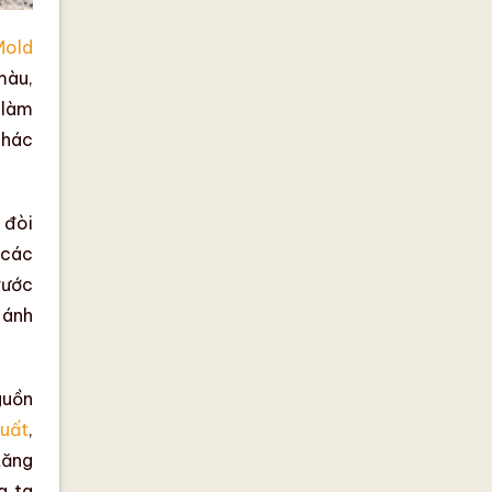
Mold
màu
,
 làm
hác
 đòi
các
rước
,
ánh
guồn
xuất
,
tăng
g ta