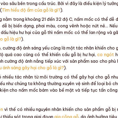
 vào sâu bên trong
cấu trúc
. Bởi vì đây là điều kiện lý tưở
(
Tìm hiểu độ ẩm của gỗ là gì?
).
g nằm trong khoảng 21 đến 32 độ C,
nấm mốc
có thể dễ 
ỗ
dễ bị
biến dạng
,
phai màu
,
cong vênh
hoặc
nứt nẻ
… Nếu
 dấu hiệu hư hại của gỗ
thì
nấm mốc
có thể lan rộng và gâ
o gỗ là gì?
).
ộ
, cường độ
ánh sáng
yếu cũng là một tác nhân khiến
cho
g
 độ
quá cao cũng có thể khiến cấu gỗ bị hư hại,
co ngót
h
ỉnh cường độ ánh nắng tiếp xúc với sản phẩm sao cho phù 
u ánh sáng gây hại cho gỗ là gì?
).
ó nhiều tác nhân từ môi trường có thể gây hại cho gỗ như
u như chúng ta không thường xuyên vệ sinh để loại bỏ ch
 kiện cho
nấm mốc
bám vào
bề mặt
và tiếp tục tấn công
ên
vì thế có nhiều nguyên nhân khiến cho
sản phẩm
gỗ
bị
ự thiếu sót trong giai đoạn
gia công gỗ
, do ảnh hưởng tiêu