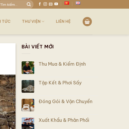
ìm
iếm:
N TỨC
THƯ VIỆN
LIÊN HỆ
BÀI VIẾT MỚI
Thu Mua & Kiểm Định
Tập Kết & Phơi Sấy
Đóng Gói & Vận Chuyển
Xuất Khẩu & Phân Phối