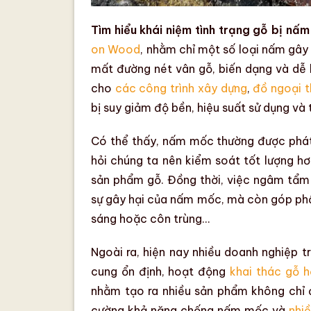
Tìm hiểu khái niệm tình trạng gỗ bị nấ
on Wood
, nhằm chỉ một số loại nấm gây
mất đường nét
vân gỗ
,
biến dạng
và dễ 
cho
các công trình xây dựng
,
đồ ngoại t
bị
suy giảm độ bền
,
hiệu suất sử dụng
và
Có thể thấy,
nấm mốc
thường được phát
hỏi chúng ta nên kiểm soát tốt lượng h
sản phẩm gỗ
. Đồng thời, việc ngâm tẩm
sự gây hại của
nấm mốc
, mà còn góp ph
sáng
hoặc
côn trùng
…
Ngoài ra, hiện nay nhiều doanh nghiệp 
cung ổn định, hoạt động
khai thác gỗ 
nhằm tạo ra nhiều sản phẩm không chỉ
cường
khả năng chống nấm mốc
và
nhiề