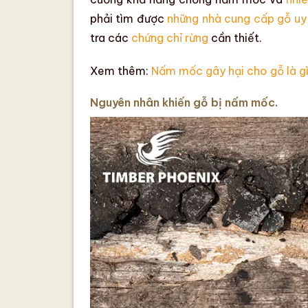
phải tìm được
những nhà cung cấp gỗ uy 
tra các
chứng chỉ rừng
cần thiết.
Xem thêm:
Nấm mốc gây hại cho gỗ là gì
Nguyên nhân khiến gỗ bị nấm mốc.