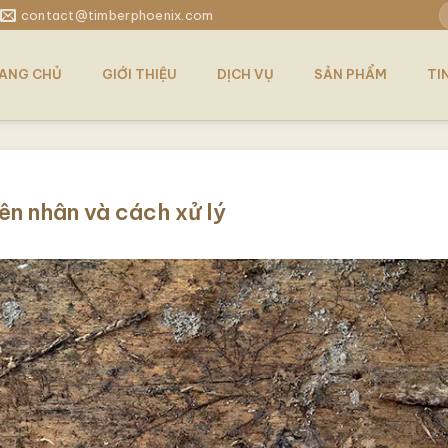
T
contact@timberphoenix.com
k
ANG CHỦ
GIỚI THIỆU
DỊCH VỤ
SẢN PHẨM
TI
n nhân và cách xử lý