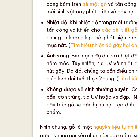
dàng bám trên
bề mặt gỗ
và tấn công
loài sinh vật này phát triển và gây hại. 
Nhiệt độ
: Khi
nhiệt độ
trong môi trườn
tấn công và khiến cho
các chi tiết g
chúng ta không kịp thời phát hiện
các
mục nát
. (
Tìm hiểu nhiệt độ gây hại ch
Ánh sáng
: Bên cạnh
độ ẩm
và
nhiệt đ
nấm mốc
. Tuy nhiên,
tia UV
và
nhiệt
nứt gãy. Do đó, chúng ta cần điều ch
giúp kéo dài
tuổi thọ
sử dụng. (
Tìm hiể
Không được vệ sinh thường xuyên
: C
bẩn,
côn trùng
,
tia UV
hoặc va đập… Nế
cấu trúc gỗ
sẽ dần bị hư hại, tạo điều
phẩm.
Nhìn chung, gỗ là một
nguyên liệu tự nhi
mốc
.
Những nguyên nhân này bao gồm:
s