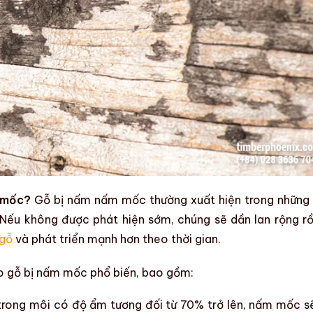
m mốc?
Gỗ bị nấm nấm mốc
thường xuất hiện trong những
Nếu không được phát hiện sớm, chúng sẽ dần lan rộng rồ
 gỗ
và phát triển mạnh hơn theo thời gian.
o
gỗ bị nấm mốc
phổ biến, bao gồm:
 trong môi có
độ ẩm
tương đối từ 70% trở lên,
nấm mốc
s