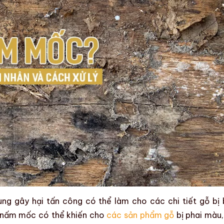
ùng
gây hại
tấn công có thể làm cho
các chi tiết gỗ
bị
nấm mốc
có thể khiến cho
các sản phẩm gỗ
bị
phai màu