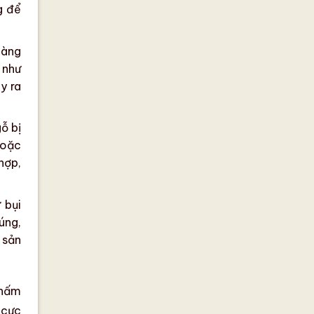
ng để
dàng
 như
y ra
ỗ bị
oặc
hợp,
 bụi
úng,
 sản
 nấm
 cực