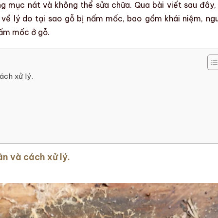
ạng
mục nát
và không thể sửa chữa. Qua bài viết sau đây,
 về lý do
tại sao gỗ bị nấm mốc, bao gồm khái niệm, ng
ấm mốc ở gỗ
.
ch xử lý.
n và cách xử lý.