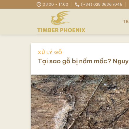
Skip
08:00 - 17:00
(+84) 028 3636 7046
to
content
TR
XỬ LÝ GỖ
Tại sao gỗ bị nấm mốc? Nguyê