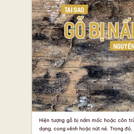
Hiện tượng
gỗ bị nấm mốc
hoặc
côn tr
dạng
,
cong vênh
hoặc
nứt nẻ
. Trong đó,