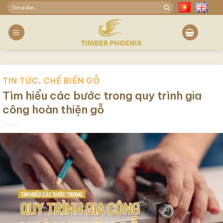
Skip
Tìm
to
kiếm:
content
TIN TỨC
,
CHẾ BIẾN GỖ
Tìm hiểu các bước trong quy trình gia
công hoàn thiện gỗ