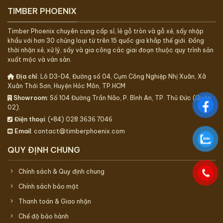
TIMBER PHOENIX
Timber Phoenix chuyên cung cấp sỉ, lẻ gỗ tròn và gỗ xẻ, sấy nhập
khẩu với hơn 30 chủng loại từ trên 15 quốc gia khắp thế giới. Đồng
thời nhận xẻ, xử lý, sấy và gia công các giai đoạn thuộc quy trình sản
xuất mộc và ván sàn.
Địa chỉ
: Lô D3-D4, Đường số 04, Cụm Công Nghiệp Nhị Xuân, Xã
Xuân Thới Sơn, Huyện Hóc Môn, TP.HCM
Showroom
: Số 104 Đường Trần Não, P. Bình An, TP. Thủ Đức (Quận
02).
Điện thoại
: (+84) 028 3636 7046
Email
: contact@timberphoenix.com
QUY ĐỊNH CHUNG
Chính sách & Quy định chung
Chính sách bảo mật
Thanh toán & Giao nhận
Chế độ bảo hành