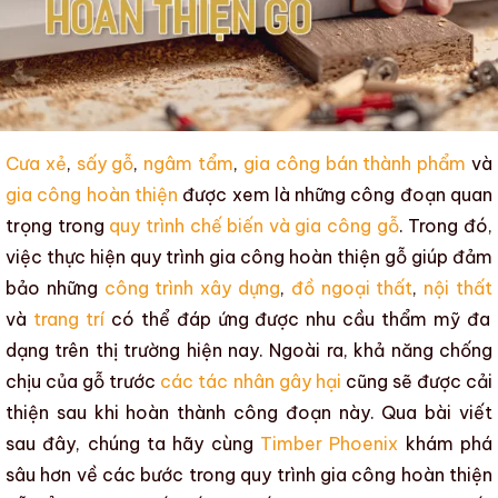
Cưa xẻ
,
sấy gỗ
,
ngâm tẩm
,
gia công bán thành phẩm
và
gia công hoàn thiện
được xem là những công đoạn quan
trọng trong
quy trình chế biến và gia công gỗ
.
Trong đó,
việc thực hiện
quy trình gia công hoàn thiện gỗ
giúp đảm
bảo những
công trình xây dựng
,
đồ ngoại thất
,
nội thất
và
trang trí
có thể đáp ứng được nhu cầu
thẩm mỹ
đa
dạng trên thị trường hiện nay. Ngoài ra, khả năng chống
chịu của gỗ trước
các tác nhân gây hại
cũng sẽ được cải
thiện sau khi hoàn thành công đoạn này. Qua bài viết
sau đây, chúng ta hãy cùng
Timber Phoenix
khám phá
sâu hơn về các bước trong quy trình gia công hoàn thiện