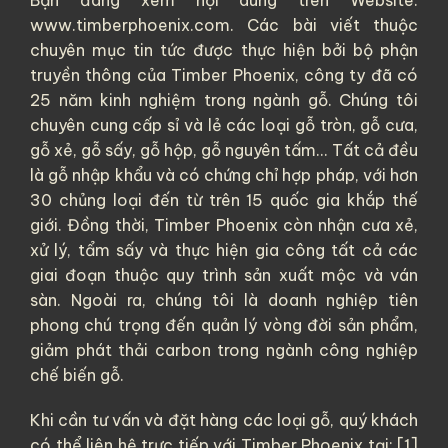
www.timberphoenix.com. Các bài viết thuộc
chuyên mục tin tức được thực hiện bởi bộ phận
truyền thông của
Timber Phoenix
, công ty đã có
25 năm kinh nghiệm trong ngành gỗ. Chúng tôi
chuyên cung cấp sỉ và lẻ các loại
gỗ tròn
,
gỗ cưa
,
gỗ xẻ
,
gỗ sấy
,
gỗ hộp
,
gỗ nguyên tấm
... Tất cả đều
là
gỗ nhập khẩu
và có chứng chỉ hợp pháp, với hơn
30 chủng loại đến từ trên 15 quốc gia khắp thế
giới. Đồng thời, Timber Phoenix còn nhận cưa xẻ,
xử lý, tẩm sấy và thực hiện gia công tất cả các
giai đoạn thuộc quy trình sản xuất mộc và ván
sàn. Ngoài ra, chúng tôi là doanh nghiệp tiên
phong chú trọng đến quản lý vòng đời sản phẩm,
giảm phát thải carbon trong ngành công nghiệp
chế biến gỗ.
Khi cần tư vấn và đặt hàng các loại gỗ, quý khách
có thể liên hệ trực tiếp với Timber Phoenix tại: [1]