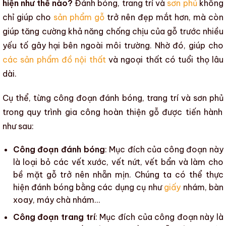
hiện như thế nào?
Đánh bóng,
trang trí
và
sơn phủ
không
chỉ giúp cho
sản phẩm gỗ
trở nên đẹp mắt hơn, mà còn
giúp tăng cường khả năng chống chịu của gỗ trước nhiều
yếu tố gây hại bên ngoài môi trường. Nhờ đó, giúp cho
các sản phẩm đồ nội thất
và
ngoại thất
có
tuổi thọ
lâu
dài.
Cụ thể, từng công đoạn đánh bóng,
trang trí
và
sơn phủ
trong
quy trình gia công hoàn thiện gỗ
được tiến hành
như sau:
Công đoạn đánh bóng
: Mục đích của công đoạn này
là loại bỏ các vết xước, vết nứt, vết bẩn và làm cho
bề mặt gỗ
trở nên nhẵn mịn. Chúng ta có thể thực
hiện đánh bóng bằng các dụng cụ như
giấy
nhám, bàn
xoay, máy chà nhám…
Công đoạn trang trí
: Mục đích của công đoạn này là