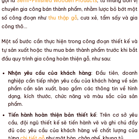
gọi là
Semi-Finished Wooden Products
, từ những đơn vị
chuyên
gia công bán thành phẩm
, nhằm lược bỏ bớt một
số công đoạn như
thu thập gỗ
,
cưa xẻ
, tẩm sấy và gia
công thô…
Một số bước cần thực hiện trong công đoạn thiết kế và
tự sản xuất hoặc thu mua bán thành phẩm trước khi bắt
đầu quy trình gia công hoàn thiện gỗ, như sau:
Nhận yêu cầu của khách hàng
: Đầu tiên, doanh
nghiệp cần tiếp nhận yêu cầu của khách hàng về sản
phẩm cần sản xuất, bao gồm các thông tin về hình
dạng, kích thước, chức năng và
màu sắc
của sản
phẩm.
Tiến hành hoàn thiện bản thiết kế
: Trên cơ sở yêu
cầu, đội ngũ thiết kế sẽ tiến hành vẽ và ghi chú đầy
đủ các yêu cầu của khách hàng về chất lượng của
từng
chi tiết gỗ
như mặt bàn, chân ghế, khung tủ…