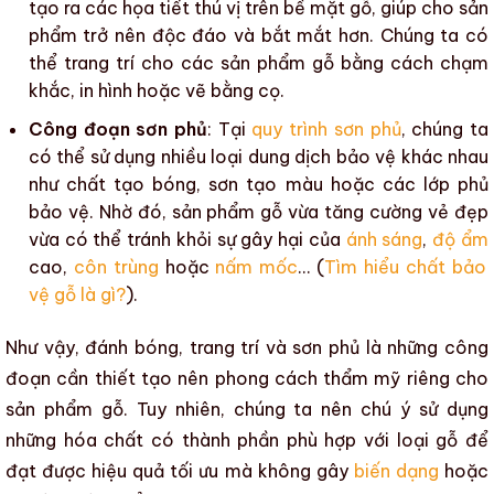
tạo ra các họa tiết thú vị trên
bề mặt gỗ
, giúp cho sản
phẩm trở nên độc đáo và bắt mắt hơn. Chúng ta có
thể
trang trí
cho
các sản phẩm gỗ
bằng cách chạm
khắc, in hình hoặc vẽ bằng cọ.
Công đoạn sơn phủ
: Tại
quy trình sơn phủ
, chúng ta
có thể sử dụng nhiều loại dung dịch bảo vệ khác nhau
như chất tạo bóng, sơn tạo màu hoặc các lớp phủ
bảo vệ. Nhờ đó,
sản phẩm gỗ
vừa tăng cường vẻ đẹp
vừa có thể tránh khỏi sự gây hại của
ánh sáng
,
độ ẩm
cao,
côn trùng
hoặc
nấm mốc
… (
Tìm hiểu chất bảo
vệ gỗ là gì?
).
Như vậy, đánh bóng,
trang trí
và
sơn phủ
là những công
đoạn cần thiết tạo nên phong cách
thẩm mỹ
riêng cho
sản phẩm gỗ
. Tuy nhiên, chúng ta nên chú ý sử dụng
những hóa chất có thành phần phù hợp với loại gỗ để
đạt được hiệu quả tối ưu mà không gây
biến dạng
hoặc