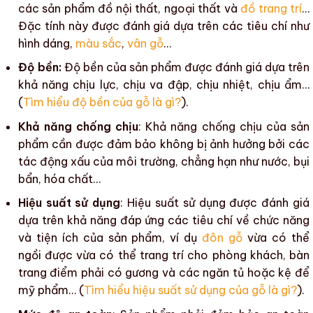
các sản phẩm đồ nội thất
,
ngoại thất
và
đồ trang trí
…
Đặc tính này được đánh giá dựa trên các tiêu chí như
hình dáng,
màu sắc
,
vân gỗ
…
Độ bền:
Độ bền
của sản phẩm được đánh giá dựa trên
khả năng chịu lực, chịu va đập, chịu nhiệt, chịu ẩm…
(
Tìm hiểu độ bền của gỗ là gì?
).
Khả năng chống chịu
: Khả năng chống chịu của sản
phẩm cần được đảm bảo không bị ảnh hưởng bởi các
tác động xấu của môi trường, chẳng hạn như nước, bụi
bẩn, hóa chất…
Hiệu suất sử dụng
:
Hiệu suất sử dụng
được đánh giá
dựa trên khả năng đáp ứng các tiêu chí về chức năng
và tiện ích của sản phẩm, ví dụ
đôn gỗ
vừa có thể
ngồi được vừa có thể
trang trí
cho phòng khách, bàn
trang điểm phải có gương và các ngăn tủ hoặc kệ để
mỹ phẩm… (
Tìm hiểu hiệu suất sử dụng của gỗ là gì?
).