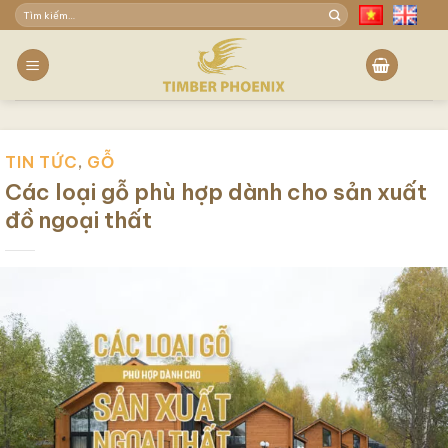
Skip
Tìm
to
kiếm:
content
TIN TỨC
,
GỖ
Các loại gỗ phù hợp dành cho sản xuất
đồ ngoại thất