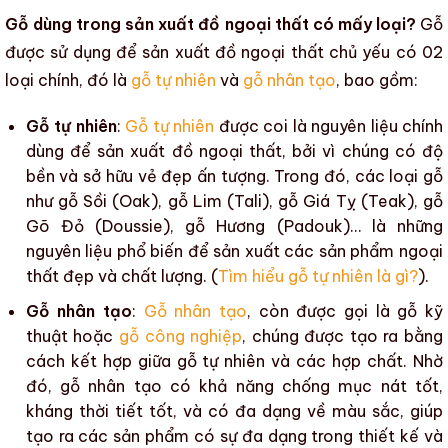
Gỗ dùng trong sản xuất đồ ngoại thất có mấy loại?
Gỗ
được sử dụng để
sản xuất đồ ngoại thất
chủ yếu có 02
loại chính, đó là
gỗ tự nhiên
và
gỗ nhân tạo
, bao gồm:
Gỗ tự nhiên
:
Gỗ tự nhiên
được coi là nguyên liệu chính
dùng để
sản xuất đồ ngoại thất
, bởi vì chúng có
độ
bền
và sở hữu
vẻ đẹp ấn tượng
. Trong đó, các loại gỗ
như gỗ Sồi (Oak), gỗ Lim (Tali), gỗ Giá Tỵ (Teak), gỗ
Gõ Đỏ (Doussie), gỗ Hương (Padouk)… là những
nguyên liệu phổ biến để sản xuất
các sản phẩm ngoại
thất
đẹp và chất lượng. (
Tìm hiểu gỗ tự nhiên là gì?
).
Gỗ nhân tạo
:
Gỗ nhân tạo
, còn được gọi là gỗ kỹ
thuật hoặc
gỗ công nghiệp
, chúng được tạo ra bằng
cách kết hợp giữa
gỗ tự nhiên
và các hợp chất. Nhờ
đó,
gỗ nhân tạo
có
khả năng chống mục nát
tốt,
kháng thời tiết tốt, và có đa dạng về
màu sắc
, giúp
tạo ra các sản phẩm có sự đa dạng trong thiết kế và