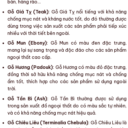
bàn, hàng rào…
Gỗ Giá Tỵ (Teak)
: Gỗ Giá Tỵ nổi tiếng với khả năng
chống mục nát và kháng nước tốt, do đó thường được
dùng trong việc sản xuất các sản phẩm phải tiếp xúc
nhiều với thời tiết bên ngoài.
Gỗ Mun (Ebony)
: Gỗ Mun có màu đen đặc trưng,
mang lại sự sang trọng và độc đáo cho
các sản phẩm
ngoại thất
cao cấp.
Gỗ Hương (Padouk)
: Gỗ Hương có màu đỏ đặc trưng,
đồng thời sở hữu khả năng chống mục nát và chống
ẩm tốt, thích hợp cho các sản phẩm sử dụng ngoài
trời.
Gỗ Tần Bì (Ash)
: Gỗ Tần Bì thường được sử dụng
trong
sản xuất đồ ngoại thất
do có
màu sắc
tự nhiên,
và có khả năng chống mục nát hiệu quả.
Gỗ Chiêu Liêu (Terminalia Chebula)
: Gỗ Chiêu Liêu là