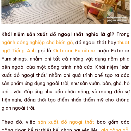
Khái niệm sản xuất đồ ngoại thất nghĩa là gì?
Trong
ngành công nghiệp chế biến gỗ
, đồ ngoại thất
hay
thuật
ngữ Tiếng Anh
gọi là
Outdoor Furniture
hoặc
Exterior
Furnishings
, nhằm chỉ tất cả những vật dụng nằm phía
bên ngoài của một công trình, nhà cửa. Khái niệm “
sản
xuất đồ ngoại thất
” nhằm chỉ quá trình chế tạo ra các
sản phẩm ứng dụng ngoài trời, như sân vườn, bàn, ghế, hồ
bơi… vừa đáp ứng nhu cầu chức năng, và mang đến sự
tiện nghi, đồng thời tạo điểm nhấn thẩm mỹ cho không
gian ngoài trời.
Theo đó, việc
sản xuất đồ ngoại thất
bao gồm các
công đoạn kể từ thiết kế, chọn nguyên liệu,
gia công gỗ
,