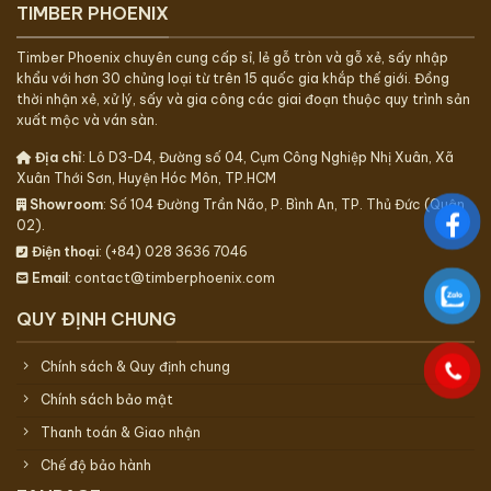
TIMBER PHOENIX
Timber Phoenix chuyên cung cấp sỉ, lẻ gỗ tròn và gỗ xẻ, sấy nhập
khẩu với hơn 30 chủng loại từ trên 15 quốc gia khắp thế giới. Đồng
thời nhận xẻ, xử lý, sấy và gia công các giai đoạn thuộc quy trình sản
xuất mộc và ván sàn.
Địa chỉ
: Lô D3-D4, Đường số 04, Cụm Công Nghiệp Nhị Xuân, Xã
Xuân Thới Sơn, Huyện Hóc Môn, TP.HCM
Showroom
: Số 104 Đường Trần Não, P. Bình An, TP. Thủ Đức (Quận
02).
Điện thoại
: (+84) 028 3636 7046
Email
: contact@timberphoenix.com
QUY ĐỊNH CHUNG
Chính sách & Quy định chung
Chính sách bảo mật
Thanh toán & Giao nhận
Chế độ bảo hành