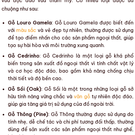
vừa độc đáo vừa thẩm mỹ. Có nhiều loại được ưa
chuộng như sau:
Gỗ Louro Gamela
: Gỗ Louro Gamela được biết đến
với
màu sắc
và vẻ đẹp tự nhiên, thường được sử dụng
để tạo điểm nhấn cho
các sản phẩm ngoại thất
, giúp
tạo sự hài hòa với môi trường xung quanh.
Gỗ Cedrinho
: Gỗ Cedrinho là một loại gỗ khá phổ
biến trong
sản xuất đồ ngoại thất
vì tính chất vật lý
và cơ học độc đáo, bao gồm khả năng chống chịu
thời tiết và độ bền cao.
Gỗ Sồi (Oak)
: Gỗ Sồi là một trong những loại gỗ sở
hữu tính năng vững chắc và
vân gỗ
tự nhiên độc đáo,
giúp gia tăng giá trị sử dụng của đồ ngoài trời.
Gỗ Thông (Pine)
: Gỗ Thông thường được sử dụng do
tính nhẹ, dễ chế tác và chi phí tương đối thấp, thường
dùng để sản xuất
các sản phẩm ngoại thất
như ghế,