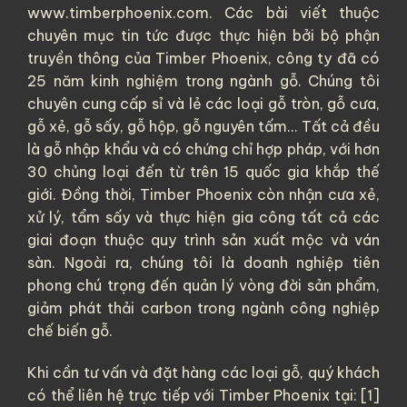
www.timberphoenix.com. Các bài viết thuộc
chuyên mục tin tức được thực hiện bởi bộ phận
truyền thông của
Timber Phoenix
, công ty đã có
25 năm kinh nghiệm trong ngành gỗ. Chúng tôi
chuyên cung cấp sỉ và lẻ các loại
gỗ tròn
,
gỗ cưa
,
gỗ xẻ
,
gỗ sấy
,
gỗ hộp
,
gỗ nguyên tấm
... Tất cả đều
là
gỗ nhập khẩu
và có chứng chỉ hợp pháp, với hơn
30 chủng loại đến từ trên 15 quốc gia khắp thế
giới. Đồng thời, Timber Phoenix còn nhận cưa xẻ,
xử lý, tẩm sấy và thực hiện gia công tất cả các
giai đoạn thuộc quy trình sản xuất mộc và ván
sàn. Ngoài ra, chúng tôi là doanh nghiệp tiên
phong chú trọng đến quản lý vòng đời sản phẩm,
giảm phát thải carbon trong ngành công nghiệp
chế biến gỗ.
Khi cần tư vấn và đặt hàng các loại gỗ, quý khách
có thể liên hệ trực tiếp với Timber Phoenix tại: [1]