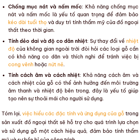
Chống mục nát và nấm mốc
:
Khả năng chống mục
nát
và
nấm mốc
là yếu tố quan trọng để đảm bảo
kéo dài tuổi thọ
và duy trì
tính thẩm mỹ
của
đồ ngoại
thất
theo thời gian.
Tính dẻo dai và độ co dãn nhiệt
: Sự thay đổi về
nhiệt
độ
của không gian ngoài trời đòi hỏi các loại gỗ cần
có khả năng co dãn và thích nghi để tránh việc bị
cong vênh
hoặc
nứt nẻ
.
Tính cách âm và cách nhiệt
: Khả năng cách âm và
cách nhiệt của gỗ có thể ảnh hưởng đến môi trường
âm thanh và
nhiệt độ
bên trong, đây là yếu tố giúp
tạo nên sự thoải mái cho người sử dụng.
Tóm lại,
việc hiểu các đặc tính và ứng dụng của gỗ
trong
sản xuất đồ ngoại thất
sẽ hỗ trợ cho quá trình lựa chọn
và sử dụng gỗ một cách hiệu quả, đảm bảo
tính thẩm
mỹ
và sự bền bỉ của công trình.