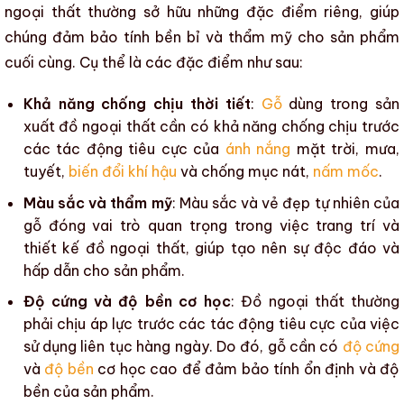
ngoại thất
thường sở hữu những đặc điểm riêng, giúp
chúng đảm bảo tính bền bỉ và thẩm mỹ cho
sản phẩm
cuối cùng
. Cụ thể là các đặc điểm như sau:
Khả năng chống chịu thời tiết
:
Gỗ
dùng trong
sản
xuất đồ ngoại thất
cần có khả năng chống chịu trước
các tác động tiêu cực của
ánh nắng
mặt trời, mưa,
tuyết,
biến đổi khí hậu
và
chống mục nát
,
nấm mốc
.
Màu sắc và thẩm mỹ
:
Màu sắc
và vẻ đẹp tự nhiên của
gỗ đóng vai trò quan trọng trong việc trang trí và
thiết kế đồ ngoại thất
, giúp tạo nên sự độc đáo và
hấp dẫn cho sản phẩm.
Độ cứng và độ bền cơ học
:
Đồ ngoại thất
thường
phải chịu áp lực trước các tác động tiêu cực của việc
sử dụng liên tục hàng ngày. Do đó, gỗ cần có
độ cứng
và
độ bền
cơ học cao để đảm bảo tính ổn định và
độ
bền
của sản phẩm.