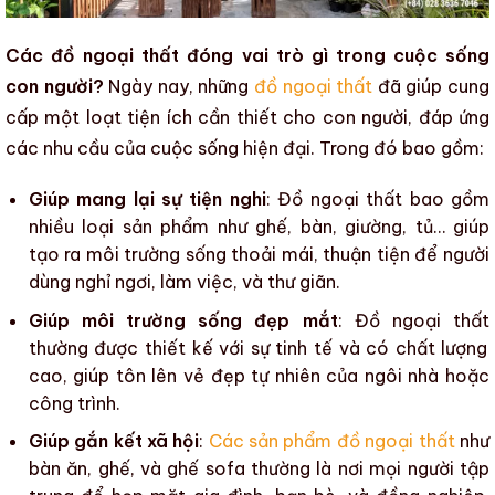
Các đồ ngoại thất đóng vai trò gì trong cuộc sống
con người?
Ngày nay, những
đồ ngoại thất
đã giúp cung
cấp một loạt tiện ích cần thiết cho con người, đáp ứng
các nhu cầu của cuộc sống hiện đại. Trong đó bao gồm:
Giúp mang lại sự tiện nghi
:
Đồ ngoại thất
bao gồm
nhiều loại sản phẩm như ghế, bàn, giường, tủ… giúp
tạo ra môi trường sống thoải mái, thuận tiện để người
dùng nghỉ ngơi, làm việc, và thư giãn.
Giúp môi trường sống đẹp mắt
:
Đồ ngoại thất
thường được thiết kế với sự tinh tế và có chất lượng
cao, giúp tôn lên vẻ đẹp tự nhiên của ngôi nhà hoặc
công trình.
Giúp gắn kết xã hội
:
Các sản phẩm đồ ngoại thất
như
bàn ăn, ghế, và ghế sofa thường là nơi mọi người tập