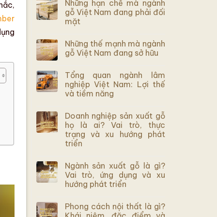
Những hạn chế mà ngành
hắc,
gỗ Việt Nam đang phải đối
mber
mặt
dụng
Những thế mạnh mà ngành
gỗ Việt Nam đang sở hữu
Tổng quan ngành lâm
nghiệp Việt Nam: Lợi thế
và tiềm năng
Doanh nghiệp sản xuất gỗ
họ là ai? Vai trò, thực
trạng và xu hướng phát
triển
Ngành sản xuất gỗ là gì?
Vai trò, ứng dụng và xu
hướng phát triển
Phong cách nội thất là gì?
Khái niệm, đặc điểm và