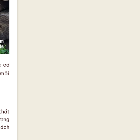
à cơ
 môi
thất
ượng
cách