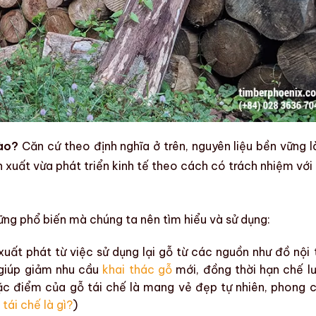
nào?
Căn cứ theo định nghĩa ở trên,
nguyên liệu bền vững
l
 xuất vừa phát triển kinh tế theo cách có trách nhiệm với
ững
phổ biến mà chúng ta nên tìm hiểu và sử dụng:
 xuất phát từ việc sử dụng lại gỗ từ các nguồn như
đồ nội 
giúp giảm nhu cầu
khai thác gỗ
mới, đồng thời hạn chế l
c điểm của gỗ tái chế
là mang vẻ đẹp tự nhiên, phong 
tái chế là gì?
)