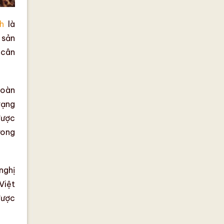
h
là
 sản
 cân
toàn
rạng
được
rong
nghị
Việt
được