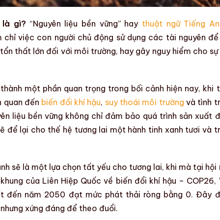
 là gì?
“
Nguyên liệu bền vững
” hay
thuật ngữ Tiếng An
m chỉ việc con người chủ động sử dụng các tài nguyên để
tổn thất lớn đối với môi trường, hay gây nguy hiểm cho sự
 thành một phần quan trọng trong bối cảnh hiện nay, khi 
ên quan đến
biến đổi khí hậu
,
suy thoái môi trường
và
tình t
ên liệu bền vững
không chỉ đảm bảo quá trình sản xuất 
 để lại cho thế hệ tương lai một hành tinh xanh tươi và t
nh sẽ là một lựa chọn tất yếu cho tương lai, khi mà tại hội 
 khung của Liên Hiệp Quốc về
biến đổi khí hậu
– COP26, 
t đến năm 2050 đạt mức phát thải ròng bằng 0. Đây 
 nhưng xứng đáng để theo đuổi.