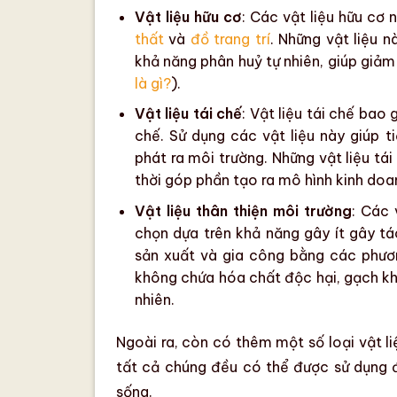
Vật liệu hữu cơ
: Các vật liệu hữu cơ
thất
và
đồ trang trí
. Những vật liệu 
khả năng phân huỷ tự nhiên, giúp giảm 
là gì?
).
Vật liệu tái chế
:
Vật liệu tái chế
bao gồ
chế. Sử dụng các vật liệu này giúp 
phát ra môi trường. Những
vật liệu tái
thời góp phần tạo ra mô hình
kinh doa
Vật liệu thân thiện môi trường
:
Các 
chọn dựa trên khả năng gây ít gây t
sản xuất và gia công bằng các phư
không chứa
hóa chất độc hại
, gạch k
nhiên.
Ngoài ra, còn có thêm một số loại vật l
tất cả chúng đều có thể được sử dụng 
sống.