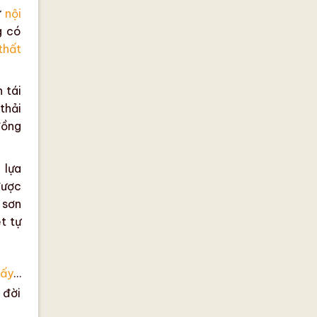
ư
nội
g có
thất
 tái
thải
đồng
 lựa
được
 sơn
t tự
iấy
…
 đời