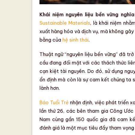
Khái niệm nguyên liệu bền vững nghĩa
Sustainable Materials
, là khái niệm nhằ
xuất hàng hóa và dịch vụ, mà không gây 
bằng của
hệ sinh thái
.
Thuật ngữ “
nguyên liệu bền vững
” đã trở
cầu đang đối mặt với các thách thức li
cạn kiệt tài nguyên
. Do đó, sử dụng
nguy
ổn định mà còn là sự cam kết chúng ta sẽ
lành hơn.
Báo Tuổi Trẻ
nhận định, việc phát triển xa
lần thứ 26, các bên tham gia Công Ước
Nam cùng gần 150 quốc gia đã cam kế
đánh giá là một mục tiêu đầy tham vọng