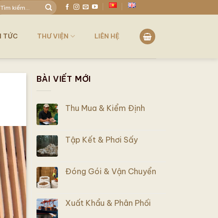
ìm
iếm:
N TỨC
THƯ VIỆN
LIÊN HỆ
BÀI VIẾT MỚI
Thu Mua & Kiểm Định
Tập Kết & Phơi Sấy
Đóng Gói & Vận Chuyển
Xuất Khẩu & Phân Phối