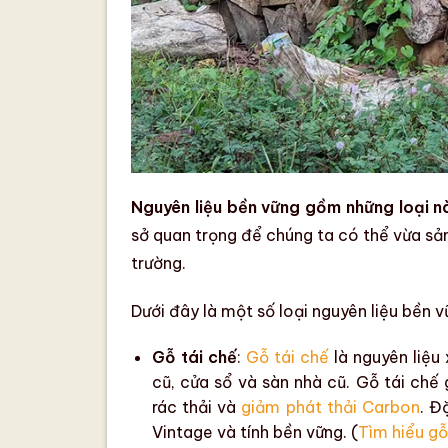
Nguyên liệu bền vững gồm những loại 
sở quan trọng để chúng ta có thể vừa sản
trường.
Dưới đây là một số loại
nguyên liệu bền v
Gỗ tái chế
:
Gỗ tái chế
là nguyên liệu
cũ
, cửa sổ và sàn nhà cũ.
Gỗ tái chế
rác thải và
giảm phát thải Carbon
.
Đặ
Vintage và tính bền vững. (
Tìm hiểu gỗ 