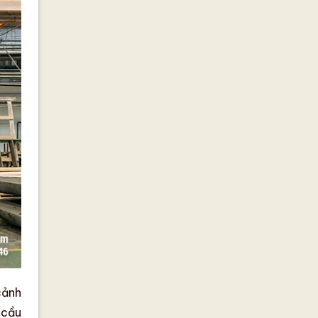
cảnh
 cầu