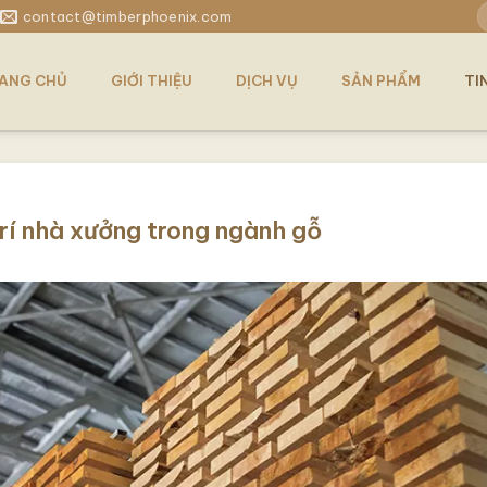
T
contact@timberphoenix.com
k
ANG CHỦ
GIỚI THIỆU
DỊCH VỤ
SẢN PHẨM
TI
trí nhà xưởng trong ngành gỗ