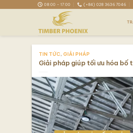
Skip
08:00 - 17:00
(+84) 028 3636 7046
to
content
TR
TIN TỨC
,
GIẢI PHÁP
Giải pháp giúp tối ưu hóa bố 