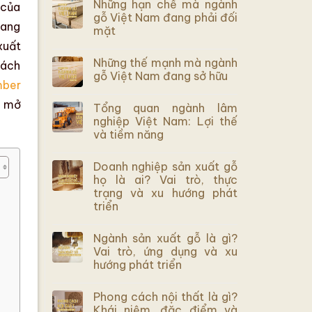
Những hạn chế mà ngành
 của
gỗ Việt Nam đang phải đối
đang
mặt
xuất
Những thế mạnh mà ngành
hách
gỗ Việt Nam đang sở hữu
mber
i mở
Tổng quan ngành lâm
nghiệp Việt Nam: Lợi thế
và tiềm năng
Doanh nghiệp sản xuất gỗ
họ là ai? Vai trò, thực
trạng và xu hướng phát
triển
Ngành sản xuất gỗ là gì?
Vai trò, ứng dụng và xu
hướng phát triển
Phong cách nội thất là gì?
Khái niệm, đặc điểm và