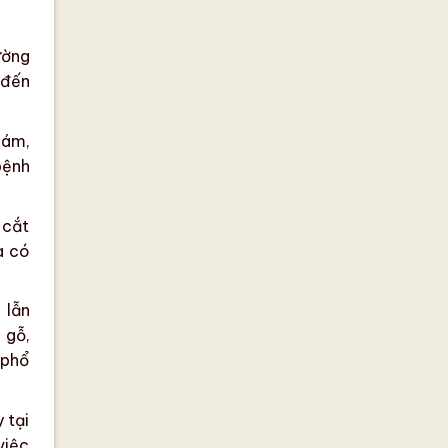
ường
 đến
hám,
bệnh
 cắt
a có
 lẫn
 gỗ,
 phổ
 tại
việc