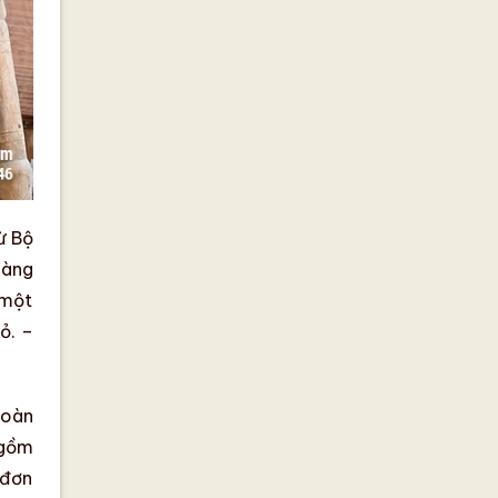
ừ Bộ
làng
 một
ỏ. –
toàn
 gồm
 đơn