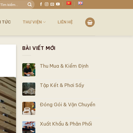
ìm
iếm:
N TỨC
THƯ VIỆN
LIÊN HỆ
BÀI VIẾT MỚI
Thu Mua & Kiểm Định
Tập Kết & Phơi Sấy
Đóng Gói & Vận Chuyển
Xuất Khẩu & Phân Phối