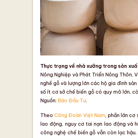
Thực trạng về nhà xưởng trong sản xuấ
Nông Nghiệp và Phát Triển Nông Thôn, 
nghề gỗ và lượng lớn các hộ gia đình sả
số ít
cơ sở chế biến gỗ
có quy mô lớn, cò
Nguồn:
Báo Đầu Tư
.
Theo
Công Đoàn Việt Nam
, phần lớn cơ
lao động
, nguy cơ tai nạn lao động và
h
công nghệ chế biến gỗ vẫn còn lạc hậu.