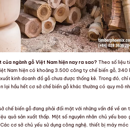
t của ngành gỗ Việt Nam hiện nay ra sao?
Theo số liệu t
Việt Nam hiện có khoảng 3.500
công ty chế biến gỗ
, 340 
n xuất kinh doanh đồ gỗ chưa được thống kê. Trong đó, chỉ
n lại hầu hết
cơ sở chế biến gỗ
khác thường có quy mô nh
 sở chế biến gỗ đang phải đối mặt với những vấn đề về
an 
iệu quả sản xuất
thấp. Một số nguyên nhân chủ yếu bao
 Các cơ sở chủ yếu sử dụng công nghệ, thiết bị máy móc