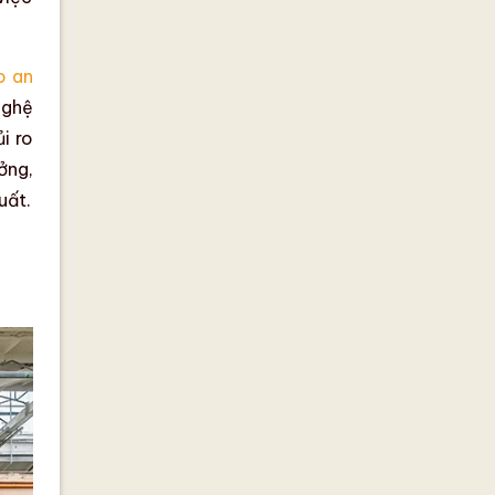
o an
nghệ
i ro
ởng,
uất.