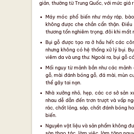
giản, thường từ Trung Quốc, với mức giá 
Máy móc phổ biến như máy ráp, bào
không được che chắn cẩn thận. Điều
thương tổn nghiêm trọng, đôi khi mất 
Bụi gỗ được tạo ra ở hầu hết các cô
nhưng không có hệ thống xử lý bụi. Bụ
viêm da và ung thư. Ngoài ra, bụi gỗ c
Mối nguy từ mảnh bắn như các mảnh dụ
gỗ, mài đánh bóng gỗ, đá mài, mùn cư
thể gây tai nạn.
Nhà xưởng nhỏ, hẹp, các cơ sở sản x
nhau dễ dẫn đến trơn trượt và vấp n
rác, chất lỏng, sáp, chất đánh bóng h
biến.
Nguyên vật liệu và sản phẩm không đư
sàn thao tác, làm việc, làm tăng nguy