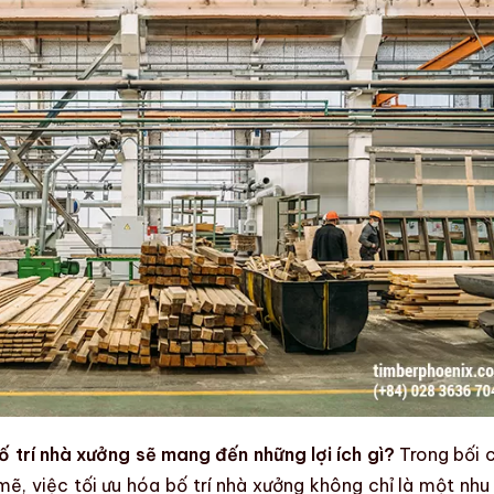
 trí nhà xưởng sẽ mang đến những lợi ích gì?
Trong bối 
mẽ, việc
tối ưu hóa bố trí nhà xưởng
không chỉ là một nhu