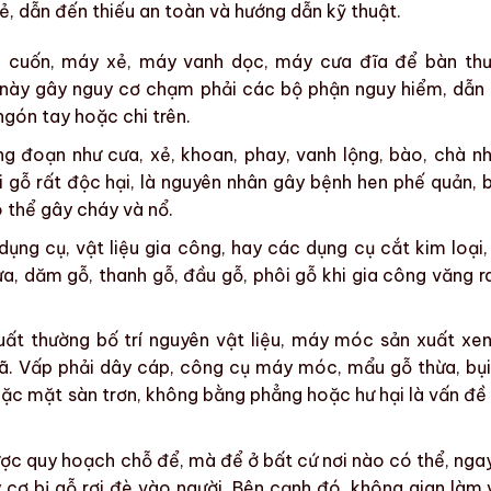
rẻ, dẫn đến thiếu an toàn và hướng dẫn kỹ thuật.
 cuốn, máy xẻ, máy vanh dọc, máy cưa đĩa để bàn th
 này gây nguy cơ chạm phải các bộ phận nguy hiểm, dẫn
ngón tay hoặc chi trên.
ng đoạn như cưa, xẻ, khoan, phay, vanh lộng, bào, chà n
i gỗ rất độc hại, là nguyên nhân gây bệnh hen phế quản, 
ó thể gây cháy và nổ.
ng cụ, vật liệu gia công, hay các dụng cụ cắt kim loại,
a, dăm gỗ, thanh gỗ, đầu gỗ, phôi gỗ khi gia công văng r
uất thường bố trí nguyên vật liệu, máy móc sản xuất xen
gã. Vấp phải dây cáp, công cụ máy móc, mẩu gỗ thừa, bụi
oặc mặt sàn trơn, không bằng phẳng hoặc hư hại là vấn đề
ợc quy hoạch chỗ để, mà để ở bất cứ nơi nào có thể, ngay
 cơ bị gỗ rơi đè vào người. Bên cạnh đó, không gian làm 