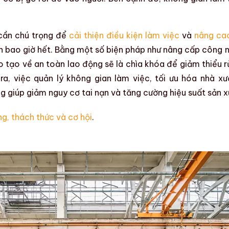
ần chú trọng để
cải thiện điều kiện làm việc
và
nâng ca
 bao giờ hết. Bằng một số biện pháp như nâng cấp công 
ào tạo về
an toàn lao động
sẽ là chìa khóa để giảm thiểu rủ
ra, việc quản lý không gian làm việc, tối ưu hóa nhà xư
ng giúp giảm nguy cơ tai nạn và tăng cường hiệu suất sản x
g, thách thức và cơ hội
.