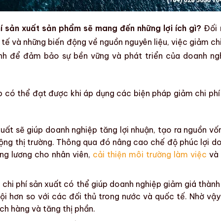
í sản xuất sản phẩm sẽ mang đến những lợi ích gì?
Đối 
c tế và những biến động về
nguồn nguyên liệu
, việc
giảm chi
ịnh để đảm bảo sự bền vững và phát triển của
doanh ng
ệp có thể đạt được khi áp dụng các biện pháp
giảm chi phí
xuất
sẽ giúp doanh nghiệp tăng lợi nhuận, tạo ra nguồn vố
ộng thị trường
. Thông qua đó nâng cao chế độ phúc lợi d
ăng lương cho nhân viên,
cải thiện môi trường làm việc
và
chi phí sản xuất
có thể giúp doanh nghiệp giảm giá thành
ội hơn so với các đối thủ trong nước và quốc tế. Nhờ vậ
ch hàng và tăng thị phần.