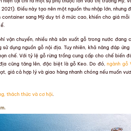
m
hiện tại chỉ ra một sự phụ thuộc lớn vào thị trường Mỹ, vớ
 2021). Điều này tạo nên một nguồn thu nhập lớn, nhưng 
n container sang Mỹ duy trì ở mức cao, khiến cho giá mỗi
kể.
phí vận chuyển, nhiều nhà sản xuất gỗ trong nước đang 
 sử dụng nguồn gỗ nội địa. Tuy nhiên, khả năng đáp ứng
ạn chế. Với tỷ lệ
gỗ rừng trồng
cung cấp cho
chế biến đ
địa cũng tăng lên, đặc biệt là gỗ Keo. Do đó,
ngành gỗ 
oạt
,
giá cả hợp lý
và
giao hàng nhanh chóng
nếu muốn vươ
g, thách thức và cơ hội
.
ẩm.