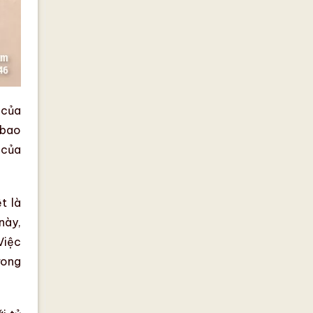
 của
 bao
 của
t là
này,
Việc
rong