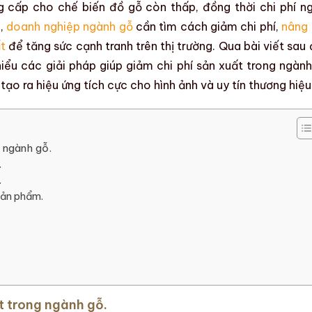
g cấp cho
chế biến đồ gỗ
còn thấp, đồng thời chi phí
n
ó,
doanh nghiệp ngành gỗ
cần tìm cách giảm chi phí,
nâng
t
để tăng sức cạnh tranh trên thị trường. Qua bài viết sau 
hiểu các
giải pháp giúp giảm chi phí sản xuất trong ngàn
 tạo ra hiệu ứng tích cực cho hình ảnh và uy tín thương hiệu
g ngành gỗ.
.
.
sản phẩm.
ất trong ngành gỗ.