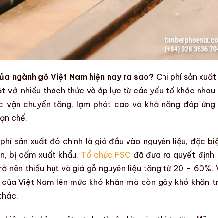
của ngành gỗ Việt Nam hiện nay ra sao?
Chi phí sản xuất
 với nhiều thách thức và áp lực từ các yếu tố khác nhau
ớc vận chuyển tăng, lạm phát cao và khả năng đáp ứng
ạn chế.
 phí sản xuất
đó chính là giá đầu vào nguyên liệu, đặc biệ
ớn, bị cấm xuất khẩu.
Tổ chức FSC
đã đưa ra quyết định 
rở nên thiếu hụt và
giá gỗ nguyên liệu
tăng từ 20 – 60%. 
ỗ của Việt Nam lên mức khó khăn mà còn gây khó khăn t
khác.