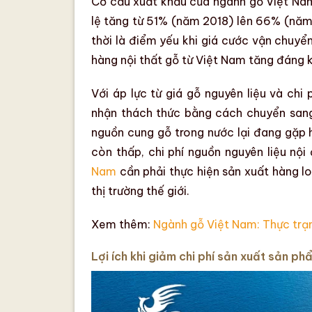
Cơ cấu xuất khẩu của
ngành gỗ Việt Na
lệ tăng từ 51% (năm 2018) lên 66% (năm
thời là điểm yếu khi giá cước vận chuyể
hàng nội thất gỗ từ Việt Nam tăng đáng 
Với áp lực từ
giá gỗ nguyên liệu
và chi 
nhận thách thức bằng cách chuyển sang
nguồn cung gỗ trong nước lại đang gặp h
còn thấp, chi phí
nguồn nguyên liệu
nội 
Nam
cần phải thực hiện
sản xuất hàng l
thị trường thế giới.
Xem thêm:
Ngành gỗ Việt Nam: Thực trạn
Lợi ích khi giảm chi phí sản xuất sản ph