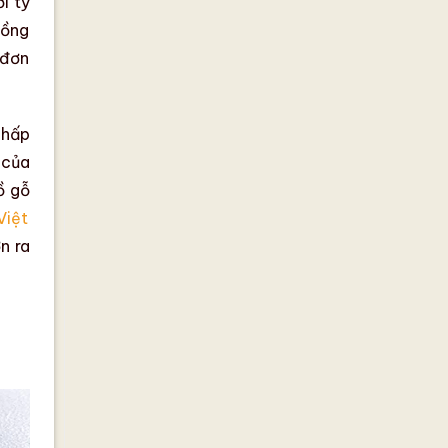
i tỷ
đồng
 đơn
chấp
 của
ồ gỗ
Việt
n ra