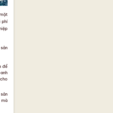
mặt
 phí
hiệp
 sản
n để
oanh
 cho
 sản
y mà