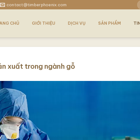
T
contact@timberphoenix.com
k
ANG CHỦ
GIỚI THIỆU
DỊCH VỤ
SẢN PHẨM
TI
ản xuất trong ngành gỗ