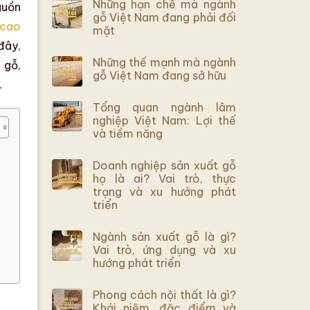
Những hạn chế mà ngành
guồn
gỗ Việt Nam đang phải đối
 cao
mặt
đây,
Những thế mạnh mà ngành
h gỗ
,
gỗ Việt Nam đang sở hữu
.
Tổng quan ngành lâm
nghiệp Việt Nam: Lợi thế
và tiềm năng
Doanh nghiệp sản xuất gỗ
họ là ai? Vai trò, thực
trạng và xu hướng phát
triển
Ngành sản xuất gỗ là gì?
Vai trò, ứng dụng và xu
hướng phát triển
Phong cách nội thất là gì?
Khái niệm, đặc điểm và