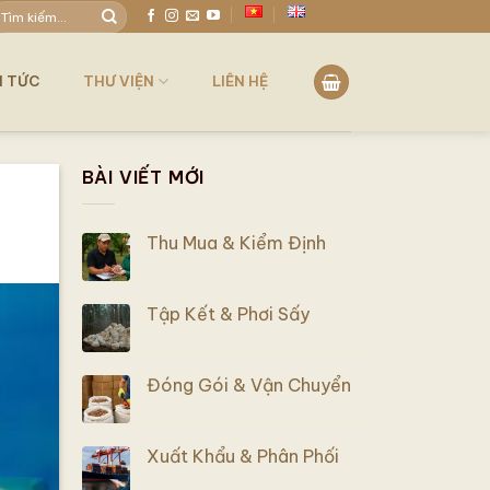
ìm
iếm:
N TỨC
THƯ VIỆN
LIÊN HỆ
BÀI VIẾT MỚI
Thu Mua & Kiểm Định
Tập Kết & Phơi Sấy
Đóng Gói & Vận Chuyển
Xuất Khẩu & Phân Phối