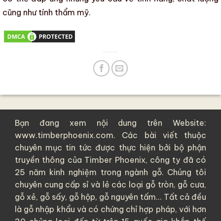
cũng như
tính thẩm mỹ
.
Bạn đang xem nội dung trên Website:
www.timberphoenix.com. Các bài viết thuộc
chuyên mục tin tức được thực hiện bởi bộ phận
truyền thông của
Timber Phoenix
, công ty đã có
25 năm kinh nghiệm trong ngành gỗ. Chúng tôi
chuyên cung cấp sỉ và lẻ các loại
gỗ tròn
,
gỗ cưa
,
gỗ xẻ
,
gỗ sấy
,
gỗ hộp
,
gỗ nguyên tấm
... Tất cả đều
là
gỗ nhập khẩu
và có chứng chỉ hợp pháp, với hơn