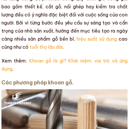
bao gồm thiết kế,
cắt gỗ
, nối ghép hay
kiểm tra chất
lượng
đều có ý nghĩa đặc biệt đối với cuộc sống của con
người. Bởi vì từng bước đều yêu cầu sự sáng tạo và cẩn
trọng của nhà sản xuất, hướng đến mục tiêu tạo ra ngày
càng nhiều
sản phẩm gỗ
bền bỉ,
hiệu suất sử dụng
cao
cũng như có
tuổi thọ lâu dài
.
Xem thêm:
Khoan gỗ là gì? Khái niệm, vai trò và ứng
dụng
.
Các phương pháp khoan gỗ.