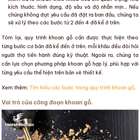
kích thước, hình dạng, độ sâu và độ nhẵn mịn… Nếu
chúng không đạt yêu cầu đã đặt ra ban đầu, chúng ta
sẽ xử lý theo các bước từ 2 đến 4 đã kể ở trên.
Tóm lại,
quy trình khoan gỗ
cần được thực hiện theo
từng bước cơ bản đã kể đến ở trên, mỗi khâu đều đòi hỏi
người thợ
tiến hành đúng kỹ thuật. Ngoài ra, chúng ta
cần lựa chọn
phương pháp khoan gỗ
hợp lý, phù hợp với
từng yêu cầu thể hiện trên
bản vẽ thiết kế
.
Xem thêm:
Tìm hiểu các bước trong quy trình khoan gỗ
.
Vai trò của công đoạn khoan gỗ.