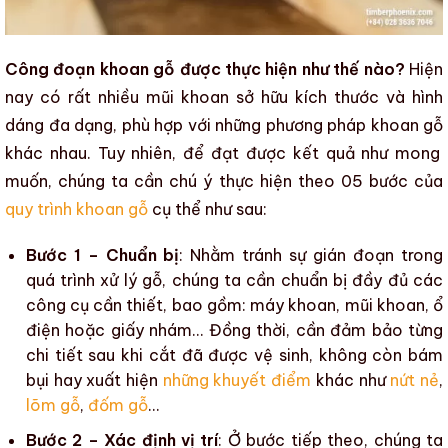
Công đoạn khoan gỗ được thực hiện như thế nào?
Hiện
nay có rất nhiều mũi khoan sở hữu kích thước và hình
dáng đa dạng, phù hợp với
những phương pháp khoan gỗ
khác nhau. Tuy nhiên, để đạt được kết quả như mong
muốn, chúng ta cần chú ý thực hiện theo 05 bước của
quy trình khoan gỗ
cụ thể như sau:
Bước 1 – Chuẩn bị
: Nhằm tránh sự gián đoạn trong
quá trình xử lý gỗ, chúng ta cần chuẩn bị đầy đủ các
công cụ cần thiết, bao gồm: máy khoan, mũi khoan, ổ
điện hoặc giấy nhám… Đồng thời, cần đảm bảo từng
chi tiết sau khi cắt đã được vệ sinh, không còn bám
bụi hay xuất hiện
những khuyết điểm
khác như
nứt nẻ
,
lõm gỗ
,
đốm gỗ
…
Bước 2 – Xác định vị trí
: Ở bước tiếp theo, chúng ta