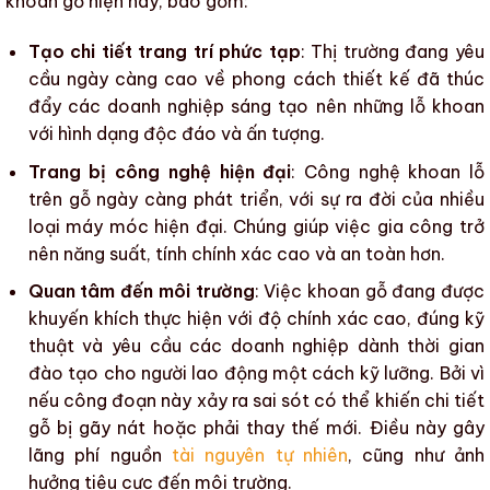
khoan gỗ
hiện nay, bao gồm:
Tạo chi tiết trang trí phức tạp
: Thị trường đang yêu
cầu ngày càng cao về phong cách thiết kế đã thúc
đẩy các doanh nghiệp sáng tạo nên những lỗ khoan
với hình dạng độc đáo và ấn tượng.
Trang bị công nghệ hiện đại
: Công nghệ
khoan lỗ
trên gỗ ngày càng phát triển, với sự ra đời của nhiều
loại máy móc hiện đại. Chúng giúp việc gia công trở
nên năng suất, tính chính xác cao và an toàn hơn.
Quan tâm đến môi trường
: Việc
khoan gỗ
đang được
khuyến khích thực hiện với độ chính xác cao, đúng kỹ
thuật và yêu cầu các doanh nghiệp dành thời gian
đào tạo cho người lao động một cách kỹ lưỡng. Bởi vì
nếu công đoạn này xảy ra sai sót có thể khiến
chi tiết
gỗ
bị gãy nát hoặc phải thay thế mới. Điều này gây
lãng phí nguồn
tài nguyên tự nhiên
, cũng như ảnh
hưởng tiêu cực đến môi trường.