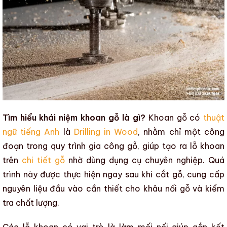
Tìm hiểu khái niệm khoan gỗ là gì?
Khoan gỗ
có
thuật
ngữ tiếng Anh
là
Drilling in Wood
, nhằm chỉ một công
đoạn trong
quy trình gia công gỗ
, giúp tạo ra lỗ khoan
trên
chi tiết gỗ
nhờ dùng dụng cụ chuyên nghiệp. Quá
trình này được thực hiện ngay sau khi
cắt gỗ
, cung cấp
nguyên liệu đầu vào cần thiết cho khâu
nối gỗ
và
kiểm
tra chất lượng
.