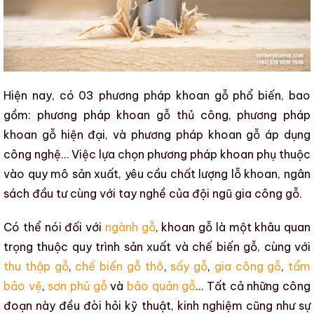
Hiện nay, có 03
phương pháp khoan gỗ
phổ biến, bao
gồm:
phương pháp khoan gỗ
thủ công,
phương pháp
khoan gỗ
hiện đại, và
phương pháp khoan gỗ
áp dụng
công nghệ… Việc lựa chọn
phương pháp khoan
phụ thuộc
vào quy mô sản xuất, yêu cầu chất lượng lỗ khoan, ngân
sách đầu tư cùng với tay nghề của
đội ngũ gia công gỗ
.
Có thể nói đối với
ngành gỗ
,
khoan gỗ
là một khâu quan
trọng thuộc
quy trình sản xuất và chế biến gỗ
, cùng với
thu thập gỗ
,
chế biến gỗ thô
,
sấy gỗ
,
gia công gỗ
,
tẩm
bảo vệ
,
sơn phủ gỗ
và
bảo quản gỗ
… Tất cả những công
đoạn này đều đòi hỏi kỹ thuật, kinh nghiệm cũng như sự