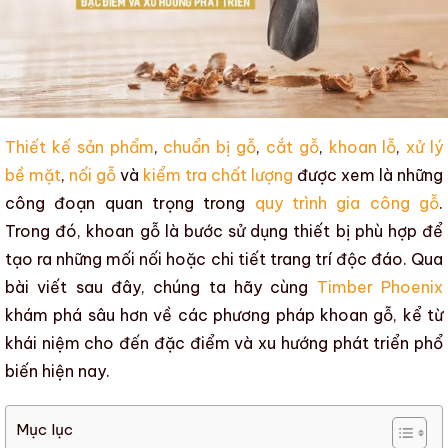
Thiết kế sản phẩm
,
chuẩn bị gỗ
,
cắt gỗ
,
khoan lỗ
,
xử lý
bề mặt
,
nối gỗ
và
kiểm tra chất lượng
được xem là những
công đoạn quan trọng trong
quy trình gia công gỗ
.
Trong đó,
khoan gỗ
là bước sử dụng thiết bị phù hợp để
tạo ra những mối nối hoặc
chi tiết trang trí
độc đáo. Qua
bài viết sau đây, chúng ta hãy cùng
Timber Phoenix
khám phá sâu hơn về các phương pháp khoan gỗ, kể từ
khái niệm cho đến đặc điểm và xu hướng phát triển phổ
biến hiện nay.
Mục lục