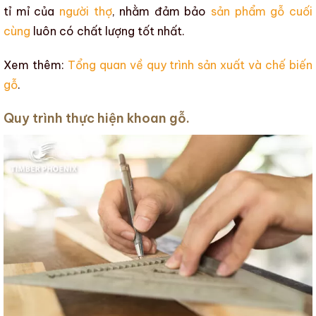
tỉ mỉ của
người thợ
, nhằm đảm bảo
sản phẩm gỗ cuối
cùng
luôn có chất lượng tốt nhất.
Xem thêm:
Tổng quan về quy trình sản xuất và chế biến
gỗ
.
Quy trình thực hiện khoan gỗ.