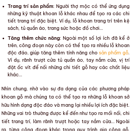
Trang trí sản phẩm
:
Người thợ mộc
có thể ứng dụng
những kỹ thuật
khoan lỗ
khác nhau để tạo ra các chi
tiết trang trí đặc biệt. Ví dụ, lỗ khoan trang trí trên kệ
sách, tủ quần áo, trang sức hoặc đồ chơi…
Tăng thêm chức năng
: Ngoài một số lợi ích đã kể ở
trên, công đoạn này còn có thể tạo ra nhiều lỗ khoan
độc đáo, giúp tăng thêm tính năng cho
sản phẩm gỗ
.
Ví dụ, rãnh trượt cửa tủ quần áo, tay nắm cửa, vị trí
đặt ốc vít để nối
những chi tiết gỗ
hay các chất liệu
khác…
Nhìn chung, nhờ vào sự đa dạng của
các phương pháp
khoan gỗ
mà chúng ta có thể tạo ra những lỗ khoan sở
hữu hình dạng độc đáo và mang lại nhiều lợi ích đặc biệt.
Những vai trò thường được kể đến như tạo ra mối nối, chi
tiết trang trí, làm rãnh trượt hoặc tay nắm cửa… Ngoài
ra, từng công đoạn khác trong
quy trình gia công gỗ
,