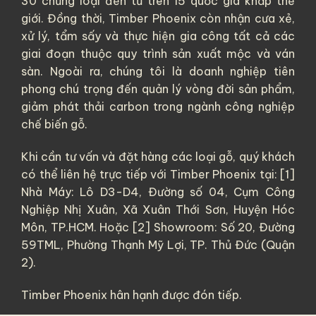
30 chủng loại đến từ trên 15 quốc gia khắp thế
giới. Đồng thời, Timber Phoenix còn nhận cưa xẻ,
xử lý, tẩm sấy và thực hiện gia công tất cả các
giai đoạn thuộc quy trình sản xuất mộc và ván
sàn. Ngoài ra, chúng tôi là doanh nghiệp tiên
phong chú trọng đến quản lý vòng đời sản phẩm,
giảm phát thải carbon trong ngành công nghiệp
chế biến gỗ.
Khi cần tư vấn và đặt hàng các loại gỗ, quý khách
có thể liên hệ trực tiếp với Timber Phoenix tại: [1]
Nhà Máy: Lô D3-D4, Đường số 04, Cụm Công
Nghiệp Nhị Xuân, Xã Xuân Thới Sơn, Huyện Hóc
Môn, TP.HCM. Hoặc [2] Showroom: Số 20, Đường
59TML, Phường Thạnh Mỹ Lợi, TP. Thủ Đức (Quận
2).
Timber Phoenix hân hạnh được đón tiếp.