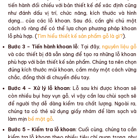
tiến hành đối chiếu với bản thiết kế để xác định cũng
như đánh dấu vị trí, chức năng, kích thước và hình
dạng… của các lỗ khoan. Sau đó, cần ghi chú một
cách rõ ràng để có thể lựa chọn
phương pháp khoan
lỗ
phù hợp. (
Tìm hiểu thiết kế sản phẩm gỗ là gì?
).
Bước 3 – Tiến hành khoan lỗ
: Tại đây,
nguyên liệu gỗ
và các thiết bị đã sẵn sàng để tạo ra những lỗ khoan
phù hợp với bản
thiết kế sản phẩm
. Chúng ta nên chọn
đúng kích thước mũi khoan, cầm máy một cách vững
chắc, đồng thời di chuyển đều tay.
Bước 4 – Xử lý lỗ khoan
: Lỗ sau khi được
khoan
sẽ
còn nhiều bụi hay vụn gỗ, vì vậy cần lau chùi sạch sẽ
để
người thợ
dễ dàng
kiểm tra chất lượng
. Ngoài ra,
chúng ta có thẻ sử dụng giấy nhám để làm sạch và
làm mịn
bề mặt gỗ
.
Bước 5 – Kiểm tra lỗ khoan
: Cuối cùng, chúng ta cần
kiểm tra lỗ khoan theo nhiều tiêu chí quan trọng, như