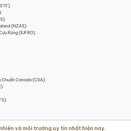
ISTF).
.
S).
aland (NZAS).
Cứu Rừng (IUFRO).
êu Chuẩn Canada (CSA).
).
FS).
hiên và môi trường uy tín nhất hiện nay.