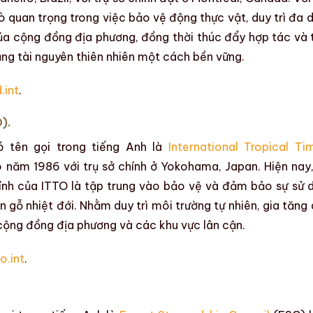
ò quan trọng trong việc bảo vệ động thực vật, duy trì đa 
 của cộng đồng địa phương, đồng thời thúc đẩy hợp tác và 
ụng tài nguyên thiên nhiên một cách bền vững.
int
.
).
 tên gọi trong tiếng Anh là
International Tropical Ti
o
năm
1986 với
trụ sở chính ở Yokohama, Japan
. Hiện nay
hính của ITTO là
tập trung vào
bảo vệ và đảm bảo sự sử 
n gỗ nhiệt đới. Nhằm duy trì môi trường tự nhiên, gia tăng 
ho cộng đồng địa phương và các khu vực lân cận.
o.int
.