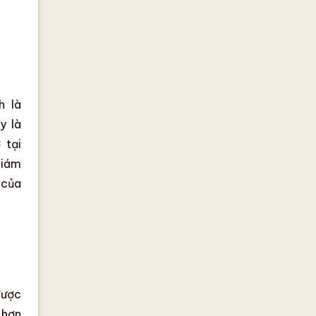
h là
y là
 tại
giám
 của
ược
i hơn