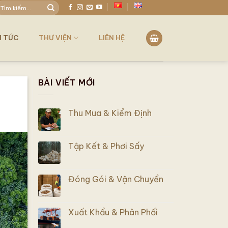
ìm
iếm:
N TỨC
THƯ VIỆN
LIÊN HỆ
BÀI VIẾT MỚI
Thu Mua & Kiểm Định
Tập Kết & Phơi Sấy
Đóng Gói & Vận Chuyển
Xuất Khẩu & Phân Phối