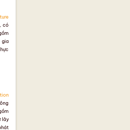
ture
, có
 gồm
 gia
thực
tion
Nông
gồm
 lây
phát