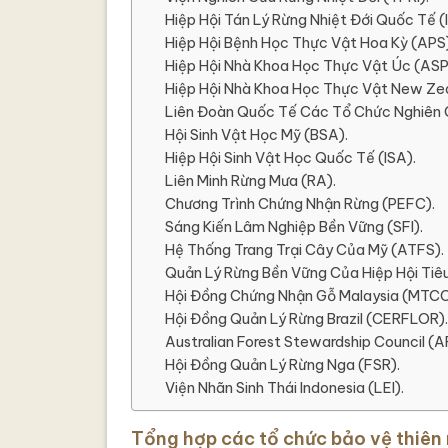
Hiệp Hội Tán Lý Rừng Nhiệt Đới Quốc Tế (
Hiệp Hội Bệnh Học Thực Vật Hoa Kỳ (APS)
Hiệp Hội Nhà Khoa Học Thực Vật Úc (ASP
Hiệp Hội Nhà Khoa Học Thực Vật New Ze
Liên Đoàn Quốc Tế Các Tổ Chức Nghiên 
Hội Sinh Vật Học Mỹ (BSA).
Hiệp Hội Sinh Vật Học Quốc Tế (ISA).
Liên Minh Rừng Mưa (RA).
Chương Trình Chứng Nhận Rừng (PEFC).
Sáng Kiến ​​Lâm Nghiệp Bền Vững (SFI).
Hệ Thống Trang Trại Cây Của Mỹ (ATFS).
Quản Lý Rừng Bền Vững Của Hiệp Hội Ti
Hội Đồng Chứng Nhận Gỗ Malaysia (MTCC
Hội Đồng Quản Lý Rừng Brazil (CERFLOR).
Australian Forest Stewardship Council (A
Hội Đồng Quản Lý Rừng Nga (FSR).
Viện Nhãn Sinh Thái Indonesia (LEI).
Tổng hợp các tổ chức bảo vệ thiên n