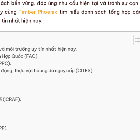
ch bền vững, đáp ứng nhu cầu hiện tại và tránh sự cạn 
Hãy cùng
Timber Phoenix
tìm hiểu danh sách
tổng hợp cá
tín nhất hiện nay.
à môi trường uy tín nhất hiện nay.
n Hợp Quốc (FAO).
PPC).
 động, thực vật hoang dã nguy cấp (CITES).
 (ICRAF).
PP).