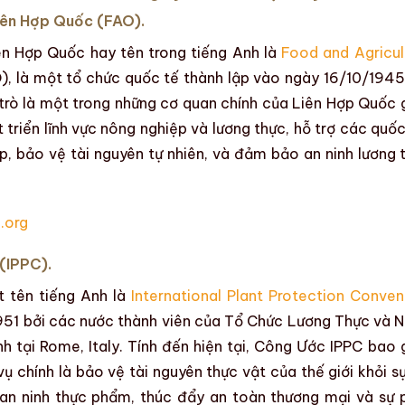
iên Hợp Quốc
(FAO).
ên Hợp Quốc
hay tên trong tiếng Anh là
Food and Agricul
), là một tổ chức quốc tế
thành lập vào ngày
16/10/1945
i trò là một trong những cơ quan chính của Liên Hợp Quốc
 triển lĩnh vực nông nghiệp và lương thực, hỗ trợ các quốc
ệp, bảo vệ tài nguyên tự nhiên, và đảm bảo an ninh lương 
.org
(IPPC).
ật
tên
tiếng Anh
là
International Plant Protection Conven
951
bởi các nước thành viên của Tổ Chức Lương Thực và 
nh tại Rome, Italy.
Tính đến hiện tại,
Công Ước IPPC
bao 
vụ chính
là
bảo vệ tài nguyên thực vật của thế giới khỏi sự
n ninh thực phẩm, thúc đẩy an toàn thương mại và sự 