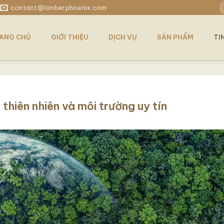
T
contact@timberphoenix.com
k
ANG CHỦ
GIỚI THIỆU
DỊCH VỤ
SẢN PHẨM
TI
hiên nhiên và môi trường uy tín