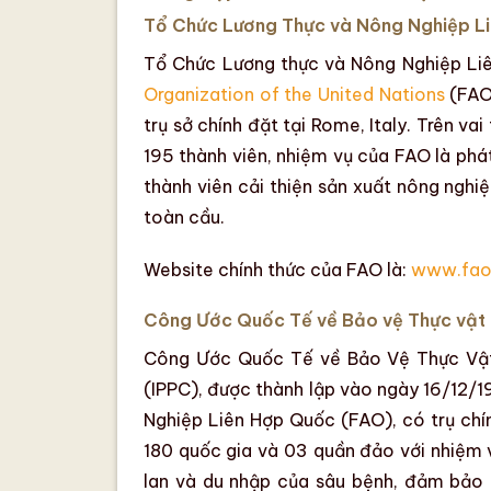
Tổ Chức Lương Thực và Nông Nghiệp L
Tổ Chức Lương thực và Nông Nghiệp Li
Organization of the United Nations
(FAO
trụ sở chính đặt tại Rome, Italy
. Trên va
195 thành viên,
nhiệm vụ
của FAO là phát
thành viên cải thiện sản xuất nông nghi
toàn cầu.
Website chính thức của FAO là
:
www.fao
Công Ước Quốc Tế về Bảo vệ Thực vật 
Công Ước Quốc Tế về Bảo Vệ Thực V
(IPPC),
được thành lập vào ngày 16/12/1
Nghiệp Liên Hợp Quốc (FAO), có
trụ chí
180 quốc gia và 03 quần đảo
với
nhiệm 
lan và du nhập của sâu bệnh,
đảm bảo a