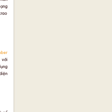
dạng
trao
mber
, với
dụng
diện