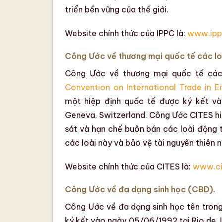
triển bền vững của thế giới.
Website chính thức của IPPC là:
www.ippc
Công Ước về thương mại quốc tế các lo
Công Ước về thương mại quốc tế các
Convention on International Trade in 
một hiệp định quốc tế được
ký kết v
Geneva, Switzerland
. Công Ước CITES h
sát và hạn chế buôn bán các loài động
các loài này và bảo vệ tài nguyên thiên 
Website chính thức của CITES là:
www.ci
Công Ước về đa dạng sinh học (CBD).
Công Ước về đa dạng sinh học
tên trong
ký kết vào ngày 05/06/1992
tại Rio de J