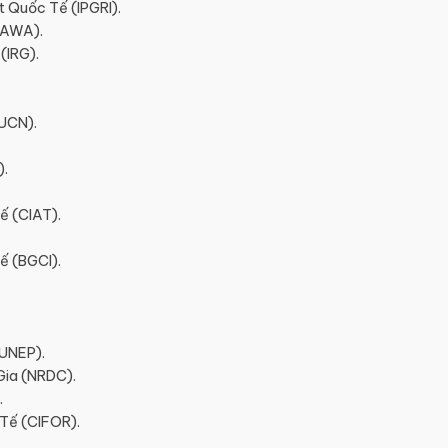
 Quốc Tế (IPGRI).
IAWA).
(IRG).
IUCN).
).
ế (CIAT).
ế (BGCI).
(UNEP).
Gia (NRDC).
.
Tế (CIFOR).