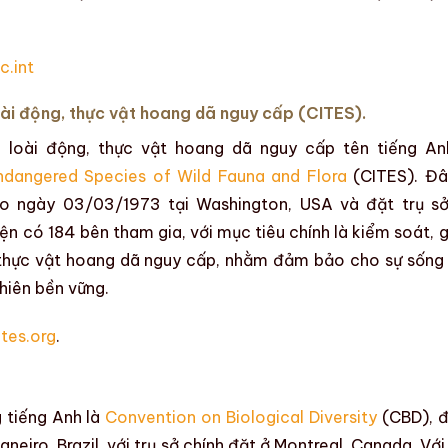
.int
ài động, thực vật hoang dã nguy cấp (CITES).
 loài động, thực vật hoang dã nguy cấp
tên tiếng An
Endangered Species of Wild Fauna and Flora
(CITES). Đâ
ào ngày 03/03/1973
tại Washington, USA và đặt
trụ sở
iện có
184 bên tham gia
, với
mục tiêu chính
là kiểm soát, 
 thực vật hoang dã nguy cấp, nhằm đảm bảo cho sự sống
nhiên bền vững.
tes.org
.
 tiếng Anh là
Convention on Biological Diversity
(CBD),
đ
aneiro, Brazil, với
trụ sở chính đặt ở
Montreal, Canada
. Vớ