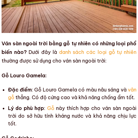
Ván sàn ngoài trời bằng gỗ tự nhiên có những loại phổ
biến nào?
Dưới đây là
danh sách các loại gỗ tự nhiên
thường được sử dụng cho
ván sàn ngoài trời
:
Gỗ Louro Gamela:
Đặc điểm
: Gỗ Louro Gamela có màu nâu sáng và
vân
gỗ
thẳng. Có độ cứng cao và khả năng chống ẩm tốt.
Lý do phù hợp
:
Gỗ
này thích hợp cho
ván sàn ngoài
trời
do sở hữu tính kháng nước và khả năng chịu lực
tốt.