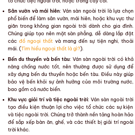
tổ chức tiệc ngoài trời, hoặc trồng cây cối.
Sân vườn và mái hiên
: Ván sàn ngoài trời là lựa chọn
phổ biến để làm sân vườn, mái hiên, hoặc khu vực thư
giãn trong không gian ngoài trời dành cho gia đình.
Chúng giúp tạo nên mặt sàn phẳng, dễ dàng lắp đặt
các
đồ ngoại thất
và mang đến sự tiện nghi, thoải
mái. (
Tìm hiểu ngoại thất là gì?
).
Bến du thuyền và bến tàu
:
Ván sàn ngoài trời
có khả
năng chống nước tốt, nên thường được sử dụng để
xây dựng
bến du thuyền hoặc bến tàu. Điều này giúp
bảo vệ bến khỏi sự ảnh hưởng của môi trường nước,
bao gồm cả nước biển.
Khu vực giải trí và tiệc ngoài trời
:
Ván sàn ngoài trời
tạo điều kiện thuận lợi cho việc tổ chức các sự kiện
và tiệc ngoài trời. Chúng trở thành nền tảng hoàn hảo
để sắp xếp bàn ăn, ghế, và các thiết bị giải trí ngoài
trời khác.