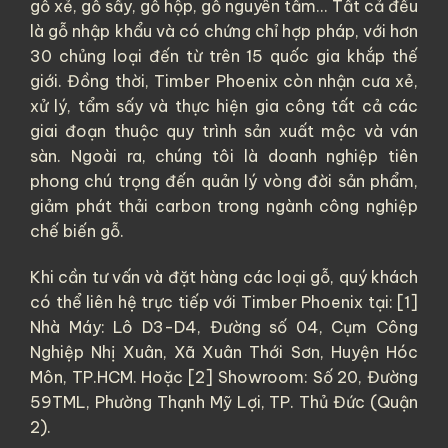
gỗ xẻ
,
gỗ sấy
,
gỗ hộp
,
gỗ nguyên tấm
... Tất cả đều
là
gỗ nhập khẩu
và có chứng chỉ hợp pháp, với hơn
30 chủng loại đến từ trên 15 quốc gia khắp thế
giới. Đồng thời, Timber Phoenix còn nhận cưa xẻ,
xử lý, tẩm sấy và thực hiện gia công tất cả các
giai đoạn thuộc quy trình sản xuất mộc và ván
sàn. Ngoài ra, chúng tôi là doanh nghiệp tiên
phong chú trọng đến quản lý vòng đời sản phẩm,
giảm phát thải carbon trong ngành công nghiệp
chế biến gỗ.
Khi cần tư vấn và đặt hàng các loại gỗ, quý khách
có thể liên hệ trực tiếp với Timber Phoenix tại: [1]
Nhà Máy: Lô D3-D4, Đường số 04, Cụm Công
Nghiệp Nhị Xuân, Xã Xuân Thới Sơn, Huyện Hóc
Môn, TP.HCM. Hoặc [2] Showroom: Số 20, Đường
59TML, Phường Thạnh Mỹ Lợi, TP. Thủ Đức (Quận
2).