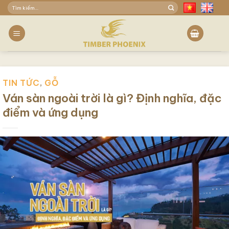
Skip
Tìm
to
kiếm:
content
TIN TỨC
,
GỖ
Ván sàn ngoài trời là gì? Định nghĩa, đặc
điểm và ứng dụng