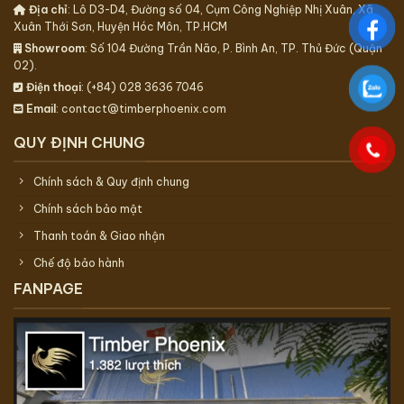
Địa chỉ
: Lô D3-D4, Đường số 04, Cụm Công Nghiệp Nhị Xuân, Xã
Xuân Thới Sơn, Huyện Hóc Môn, TP.HCM
Showroom
: Số 104 Đường Trần Não, P. Bình An, TP. Thủ Đức (Quận
02).
Điện thoại
: (+84) 028 3636 7046
Email
: contact@timberphoenix.com
QUY ĐỊNH CHUNG
Chính sách & Quy định chung
Chính sách bảo mật
Thanh toán & Giao nhận
Chế độ bảo hành
FANPAGE