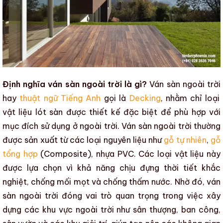
Định nghĩa ván sàn ngoài trời là gì?
Ván sàn ngoài trời
hay
thuật ngữ Tiếng Anh
gọi là
Decking
, nhằm chỉ loại
vật liệu lót sàn được thiết kế đặc biệt để phù hợp với
mục đích sử dụng ở ngoài trời.
Ván sàn ngoài trời
thường
được sản xuất từ các loại nguyên liệu như
gỗ tự nhiên
,
gỗ
tổng hợp
(Composite), nhựa PVC. Các loại vật liệu này
được lựa chọn vì khả năng chịu đựng thời tiết khắc
nghiệt, chống mối mọt và chống thấm nước. Nhờ đó,
ván
sàn ngoài trời
đóng vai trò quan trọng trong việc
xây
dựng
các khu vực ngoài trời như sân thượng, ban công,