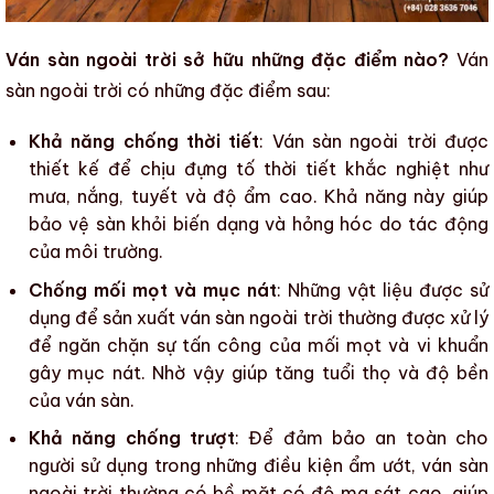
Ván sàn ngoài trời sở hữu những đặc điểm nào?
Ván
sàn ngoài trời
có những đặc điểm sau:
Khả năng chống thời tiết
:
Ván sàn ngoài trời
được
thiết kế để chịu đựng tố thời tiết khắc nghiệt như
mưa, nắng, tuyết và độ ẩm cao. Khả năng này giúp
bảo vệ sàn khỏi biến dạng và hỏng hóc do tác động
của môi trường.
Chống mối mọt và mục nát
: Những vật liệu được sử
dụng để sản xuất
ván sàn ngoài trời
thường được xử lý
để ngăn chặn sự tấn công của mối mọt và vi khuẩn
gây mục nát. Nhờ vậy giúp tăng tuổi thọ và độ bền
của ván sàn.
Khả năng chống trượt
: Để đảm bảo an toàn cho
người sử dụng trong những điều kiện ẩm ướt,
ván sàn
ngoài trời
thường có bề mặt có độ ma sát cao, giúp