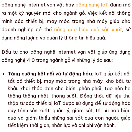
công nghệ Internet vạn vật
hay
công nghệ IoT
đang mở
ra một kỷ nguyên mới cho
ngành gỗ
. Việc kết nối thông
minh các thiết bị, máy móc trong nhà máy giúp cho
doanh nghiệp có thể
nâng cao hiệu quả sản xuất
, sử
dụng năng lượng và quản lý thông tin hiệu quả.
Đầu tư cho công nghệ Internet vạn vật giúp
ứng dụng
công nghệ 4.0 trong ngành gỗ
vì những lý do sau:
Tăng cường kết nối và tự động hóa
:
IoT
giúp kết nối
tất cả thiết bị, máy móc trong nhà máy, kho bãi, từ
khâu khai thác đến chế biến, phân phối, tạo nên hệ
thống thống nhất, thông suốt. Đồng thời, dữ liệu thu
thập từ các thiết bị
IoT
được sử dụng để
tự động hóa
quy trình sản xuất
, quản lý, giám sát, tối ưu hóa hiệu
quả và giảm thiểu những sai sót của con người, giúp
tiết kiệm thời gian, nhân lực và chi phí vận hành.