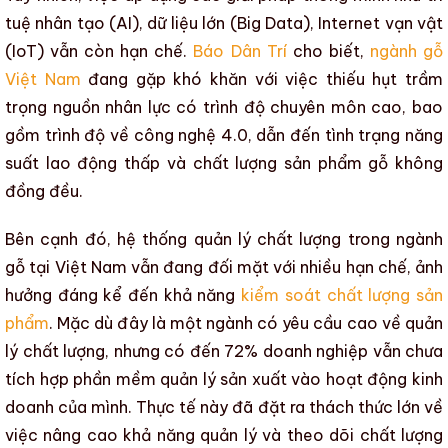
tuệ nhân tạo (AI), dữ liệu lớn (Big Data), Internet vạn vật
(IoT) vẫn còn hạn chế.
Báo Dân Trí
cho biết,
ngành gỗ
Việt Nam
đang gặp khó khăn với việc thiếu hụt trầm
trọng nguồn nhân lực có
trình độ chuyên môn
cao, bao
gồm trình độ về
công nghệ 4.0
, dẫn đến tình trạng
năng
suất lao động
thấp và
chất lượng sản phẩm gỗ
không
đồng đều.
Bên cạnh đó, hệ thống
quản lý chất lượng
trong
ngành
gỗ
tại Việt Nam vẫn đang đối mặt với nhiều hạn chế, ảnh
hưởng đáng kể đến khả năng
kiểm soát chất lượng sản
phẩm
. Mặc dù đây là một ngành có yêu cầu cao về
quản
lý chất lượng
, nhưng có đến 72% doanh nghiệp vẫn chưa
tích hợp phần mềm quản lý sản xuất vào hoạt động kinh
doanh của mình. Thực tế này đã đặt ra thách thức lớn về
việc nâng cao khả năng quản lý và theo dõi
chất lượng