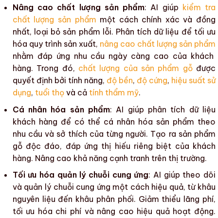
Nâng cao chất lượng sản phẩm
:
AI
giúp
kiểm tra
chất lượng sản phẩm
một cách chính xác và đồng
nhất, loại bỏ sản phẩm lỗi. Phân tích dữ liệu để
tối ưu
hóa quy trình sản xuất
,
nâng cao chất lượng sản phẩm
nhằm đáp ứng nhu cầu ngày càng cao của khách
hàng. Trong đó,
chất lượng của sản phẩm gỗ
được
quyết định bởi tính năng,
độ bền
,
độ cứng
,
hiệu suất sử
dụng
,
tuổi thọ
và cả
tính thẩm mỹ
.
Cá nhân hóa sản phẩm
:
AI
giúp phân tích dữ liệu
khách hàng để có thể
cá nhân hóa sản phẩm
theo
nhu cầu và sở thích của từng người. Tạo ra
sản phẩm
gỗ độc đáo
, đáp ứng thị hiếu riêng biệt của khách
hàng.
Nâng cao khả năng cạnh tranh
trên thị trường.
Tối ưu hóa quản lý chuỗi cung ứng
:
AI
giúp theo dõi
và
quản lý chuỗi cung ứng
một cách hiệu quả, từ khâu
nguyên liệu đến khâu phân phối.
Giảm thiểu lãng phí
,
tối ưu hóa chi phí và nâng cao hiệu quả hoạt động.