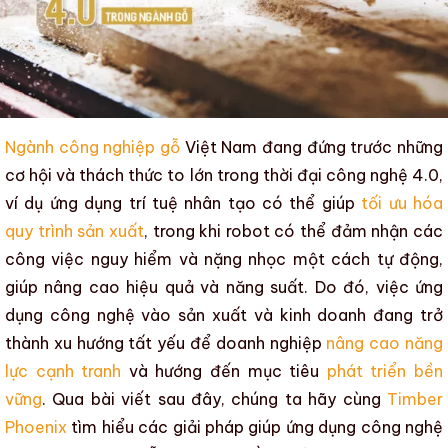
Ngành công nghiệp gỗ
Việt Nam đang đứng trước những
cơ hội và thách thức to lớn trong thời đại
công nghệ 4.0
,
ví dụ ứng dụng trí tuệ nhân tạo có thể giúp
tối ưu hóa
quy trình sản xuất
, trong khi robot có thể đảm nhận các
công việc nguy hiểm và nặng nhọc một cách tự động,
giúp nâng cao hiệu quả và năng suất. Do đó, việc ứng
dụng công nghệ vào sản xuất và kinh doanh đang trở
thành xu hướng tất yếu để doanh nghiệp
nâng cao năng
lực cạnh tranh
và hướng đến mục tiêu
phát triển bền
vững
. Qua bài viết sau đây, chúng ta hãy cùng
Timber
Phoenix
tìm hiểu
các giải pháp giúp ứng dụng công nghệ