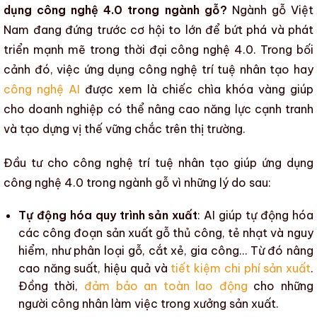
dụng công nghệ 4.0 trong ngành gỗ?
Ngành gỗ Việt
Nam
đang đứng trước cơ hội to lớn để bứt phá và phát
triển mạnh mẽ trong thời đại
công nghệ 4.0
. Trong bối
cảnh đó, việc ứng dụng
công nghệ trí tuệ nhân
tạo hay
công nghệ AI
được xem là chiếc chìa khóa vàng giúp
cho doanh nghiệp có thể
nâng cao năng lực cạnh tranh
và tạo dựng vị thế vững chắc trên thị trường.
Đầu tư cho công nghệ trí tuệ nhân tạo giúp
ứng dụng
công nghệ 4.0 trong ngành gỗ
vì những lý do sau:
Tự động hóa quy trình sản xuất
:
AI
giúp
tự động hóa
các công đoạn
sản xuất gỗ thủ công
, tẻ nhạt và nguy
hiểm, như phân loại gỗ, cắt xẻ, gia công… Từ đó nâng
cao năng suất, hiệu quả và
tiết kiệm chi phí sản xuất
.
Đồng thời,
đảm bảo an toàn lao động
cho những
người công nhân làm việc trong xưởng sản xuất.