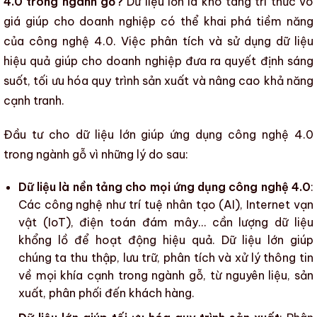
4.0 trong ngành gỗ?
Dữ liệu lớn là kho tàng tri thức vô
giá giúp cho doanh nghiệp có thể khai phá tiềm năng
của
công nghệ 4.0
. Việc phân tích và sử dụng dữ liệu
hiệu quả giúp cho doanh nghiệp đưa ra quyết định sáng
suốt,
tối ưu hóa quy trình sản xuất
và
nâng cao khả năng
cạnh tranh
.
Đầu tư cho dữ liệu lớn giúp
ứng dụng công nghệ 4.0
trong ngành gỗ
vì những lý do sau:
Dữ liệu là nền tảng cho mọi ứng dụng công nghệ 4.0
:
Các công nghệ như trí tuệ nhân tạo (AI), Internet vạn
vật (
IoT
), điện toán đám mây… cần lượng dữ liệu
khổng lồ để hoạt động hiệu quả. Dữ liệu lớn giúp
chúng ta thu thập, lưu trữ, phân tích và xử lý thông tin
về mọi khía cạnh trong
ngành gỗ
, từ nguyên liệu, sản
xuất, phân phối đến khách hàng.