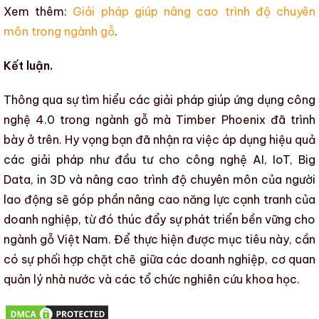
Xem thêm:
Giải pháp giúp nâng cao trình độ chuyên
môn trong ngành gỗ
.
Kết luận.
Thông qua sự tìm hiểu
các giải pháp giúp ứng dụng công
nghệ 4.0 trong ngành gỗ
mà
Timber Phoenix
đã trình
bày ở trên. Hy vọng bạn đã nhận ra việc áp dụng hiệu quả
các giải pháp như đầu tư cho
công nghệ AI
,
IoT
,
Big
Data
,
in 3D
và
nâng cao trình độ chuyên môn
của người
lao động sẽ góp phần
nâng cao năng lực cạnh tranh
của
doanh nghiệp, từ đó thúc đẩy sự
phát triển bền vững
cho
ngành gỗ Việt Nam
. Để thực hiện được mục tiêu này, cần
có sự phối hợp chặt chẽ giữa các doanh nghiệp, cơ quan
quản lý nhà nước và các tổ chức nghiên cứu khoa học.