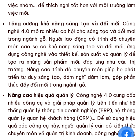
việc nhóm… để thích nghi tốt hơn với
môi trường làm
việc
mới.
Tăng cường khả năng sáng tạo và đổi mới
:
Công
nghệ 4.0
mở ra nhiều cơ hội cho sáng tạo và đổi mới
trong
ngành gỗ
. Người lao động có
trình độ chuyên
môn
cao sẽ có khả năng sáng tạo và đổi mới, ứng
dụng công nghệ vào thiết kế, sản xuất và quản lý để
tạo ra những sản phẩm mới, đáp ứng nhu cầu thị
trường.
Nâng cao trình độ chuyên môn
giúp họ phát
triển tư duy sáng tạo, dám nghĩ dám làm, góp phần
thúc đẩy đổi mới trong
ngành gỗ
.
Nâng cao hiệu quả quản lý
:
Công nghệ 4.0
cung cấp
nhiều công cụ và
giải pháp quản lý tiên tiến
như hệ
thống quản lý thông tin doanh nghiệp (ERP), hệ thống
quản lý quan hệ khách hàng (CRM)… Để sử dụng hiệu
quả các công cụ này, người quản lý cần có kiến thức
chuyên môn về quản trị kinh doanh, công nghệ thông