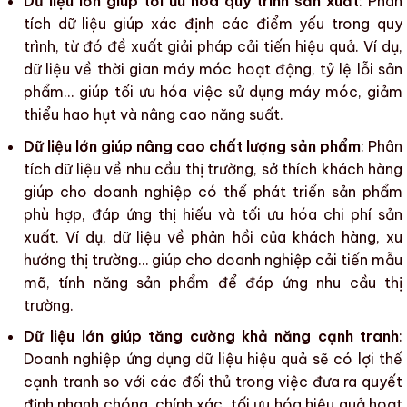
Dữ liệu lớn giúp tối ưu hóa quy trình sản xuất
: Phân
tích dữ liệu giúp xác định các điểm yếu trong quy
trình, từ đó đề xuất giải pháp cải tiến hiệu quả. Ví dụ,
dữ liệu về thời gian máy móc hoạt động, tỷ lệ lỗi sản
phẩm… giúp tối ưu hóa việc sử dụng máy móc, giảm
thiểu hao hụt và nâng cao năng suất.
Dữ liệu lớn giúp nâng cao chất lượng sản phẩm
: Phân
tích dữ liệu về nhu cầu thị trường, sở thích khách hàng
giúp cho doanh nghiệp có thể phát triển sản phẩm
phù hợp, đáp ứng thị hiếu và tối ưu hóa
chi phí sản
xuất
. Ví dụ, dữ liệu về phản hồi của khách hàng, xu
hướng thị trường… giúp cho doanh nghiệp cải tiến mẫu
mã, tính năng sản phẩm để đáp ứng nhu cầu thị
trường.
Dữ liệu lớn giúp tăng cường khả năng cạnh tranh
:
Doanh nghiệp ứng dụng dữ liệu hiệu quả sẽ có lợi thế
cạnh tranh so với các đối thủ trong việc đưa ra quyết
định nhanh chóng, chính xác, tối ưu hóa hiệu quả hoạt