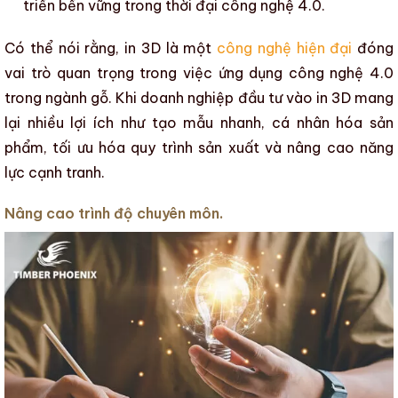
triển bền vững
trong thời đại
công nghệ 4.0
.
Có thể nói rằng, in 3D là một
công nghệ hiện đại
đóng
vai trò quan trọng trong việc
ứng dụng công nghệ 4.0
trong
ngành gỗ
. Khi doanh nghiệp đầu tư vào in 3D mang
lại nhiều lợi ích như tạo mẫu nhanh,
cá nhân hóa sản
phẩm
,
tối ưu hóa quy trình sản xuất
và
nâng cao năng
lực cạnh tranh
.
Nâng cao trình độ chuyên môn.