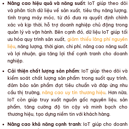
Nâng cao hiệu quả và năng suất
:
IoT
giúp theo dõi
và phân tích dữ liệu về sản xuất, tiêu thụ năng lượng,
tình trạng máy móc, từ đó đưa ra quyết định chính
xác và kịp thời, hỗ trợ doanh nghiệp chủ động trong
quản lý và vận hành. Bên cạnh đó, dữ liệu
IoT
giúp
tối
ưu hóa quy trình sản xuất
,
giảm thiểu lãng phí nguyên
liệu
, năng lượng, thời gian, chi phí, nâng cao năng suất
và lợi nhuận, gia tăng lợi thế cạnh tranh cho doanh
nghiệp.
Cải thiện chất lượng sản phẩm
:
IoT
giúp theo dõi và
kiểm soát
chất lượng sản phẩm
trong suốt quy trình,
đảm bảo sản phẩm đạt tiêu chuẩn và đáp ứng nhu
cầu thị trường,
nâng cao uy tín thương hiệu
. Hơn nữa,
IoT
còn giúp truy xuất nguồn gốc nguyên liệu, sản
phẩm, tăng cường độ tin cậy và minh bạch cho
thương hiệu, tạo dựng niềm tin với khách hàng.
Nâng cao khả năng cạnh tranh
:
IoT
giúp cho doanh