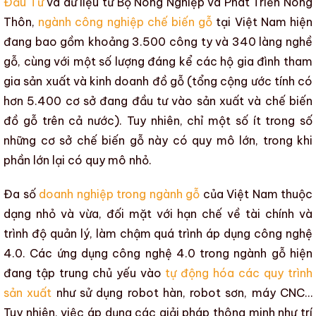
Đầu Tư
và dữ liệu từ Bộ Nông Nghiệp và Phát Triển Nông
Thôn,
ngành công nghiệp chế biến gỗ
tại Việt Nam hiện
đang bao gồm khoảng 3.500 công ty và 340 làng nghề
gỗ, cùng với một số lượng đáng kể các hộ gia đình tham
gia sản xuất và kinh doanh đồ gỗ
(tổng cộng ước tính có
hơn 5.400 cơ sở đang đầu tư vào sản xuất và chế biến
đồ gỗ trên cả nước)
. Tuy nhiên, chỉ một số ít trong số
những
cơ sở chế biến gỗ
này có quy mô lớn, trong khi
phần lớn lại có quy mô nhỏ.
Đa số
doanh nghiệp trong ngành gỗ
của Việt Nam thuộc
dạng nhỏ và vừa, đối mặt với hạn chế về tài chính và
trình độ quản lý, làm chậm quá trình áp dụng
công nghệ
4.0
. Các
ứng dụng công nghệ 4.0 trong ngành gỗ
hiện
đang tập trung chủ yếu vào
tự động hóa các quy trình
sản xuất
như sử dụng robot hàn, robot sơn, máy CNC…
Tuy nhiên, việc áp dụng các
giải pháp thông minh
như trí