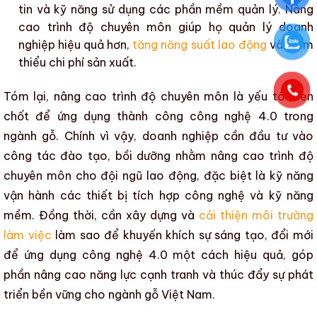
tin và kỹ năng sử dụng các phần mềm quản lý.
Nâng
cao trình độ chuyên môn
giúp họ quản lý doanh
nghiệp hiệu quả hơn,
tăng năng suất lao động
và
giảm
thiểu chi phí sản xuất
.
Tóm lại,
nâng cao trình độ chuyên môn
là yếu tố then
chốt để ứng dụng thành công
công nghệ 4.0
trong
ngành gỗ
. Chính vì vậy, doanh nghiệp cần đầu tư vào
công tác đào tạo, bồi dưỡng nhằm
nâng cao trình độ
chuyên môn
cho đội ngũ lao động, đặc biệt là kỹ năng
vận hành các thiết bị tích hợp công nghệ và kỹ năng
mềm. Đồng thời, cần xây dựng và
cải thiện môi trường
làm việc
làm sao để khuyến khích sự sáng tạo, đổi mới
để
ứng dụng công nghệ 4.0
một cách hiệu quả, góp
phần
nâng cao năng lực cạnh tranh
và thúc đẩy sự
phát
triển bền vững
cho
ngành gỗ Việt Nam
.