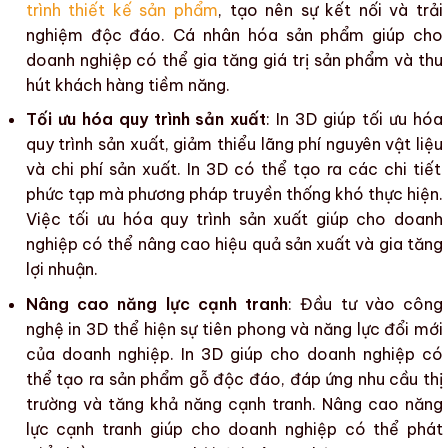
trình thiết kế sản phẩm
, tạo nên sự kết nối và trải
nghiệm độc đáo.
Cá nhân hóa sản phẩm
giúp cho
doanh nghiệp có thể
gia tăng giá trị sản phẩm
và
thu
hút khách hàng
tiềm năng.
Tối ưu hóa quy trình sản xuất
: In 3D giúp
tối ưu hóa
quy trình sản xuất
,
giảm thiểu lãng phí nguyên vật liệu
và
chi phí sản xuất
. In 3D có thể tạo ra các chi tiết
phức tạp mà phương pháp truyền thống khó thực hiện.
Việc
tối ưu hóa quy trình sản xuất
giúp cho doanh
nghiệp có thể
nâng cao hiệu quả sản xuất
và gia tăng
lợi nhuận.
Nâng cao năng lực cạnh tranh
: Đầu tư vào công
nghệ in 3D thể hiện sự tiên phong và năng lực đổi mới
của doanh nghiệp. In 3D giúp cho doanh nghiệp có
thể tạo ra
sản phẩm gỗ độc đáo
, đáp ứng nhu cầu thị
trường và
tăng khả năng cạnh tranh
.
Nâng cao năng
lực cạnh tranh
giúp cho doanh nghiệp có thể
phát