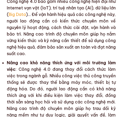
Công nghệ 4.0
bao gồm nhiều
công nghệ hiện đại
như
Internet vạn vật (
IoT
), trí tuệ nhân tạo (
AI
), dữ liệu lớn
(
Big Data
)… Để vận hành hiệu quả các công nghệ này,
người lao động cần có kiến thức chuyên môn về
nguyên lý hoạt động, cách thức cài đặt, vận hành và
bảo trì.
Nâng cao trình độ chuyên môn
giúp họ nắm
vững kiến thức và kỹ năng cần thiết để sử dụng công
nghệ hiệu quả, đảm bảo sản xuất an toàn và đạt năng
suất cao.
Nâng cao khả năng thích ứng với môi trường làm
việc
:
Công nghệ 4.0
đang thay đổi cách thức làm
việc trong
ngành gỗ
. Nhiều công việc thủ công truyền
thống sẽ được thay thế bằng
máy móc, thiết bị tự
động hóa
. Do đó, người lao động cần có khả năng
thích ứng với khi điều kiện làm việc thay đổi, đồng
thời sẵn sàng học hỏi và sử dụng các công nghệ mới.
Nâng cao trình độ chuyên môn
giúp họ trau dồi kỹ
năng mềm như tư duy logic, giải quyết vấn đề, làm