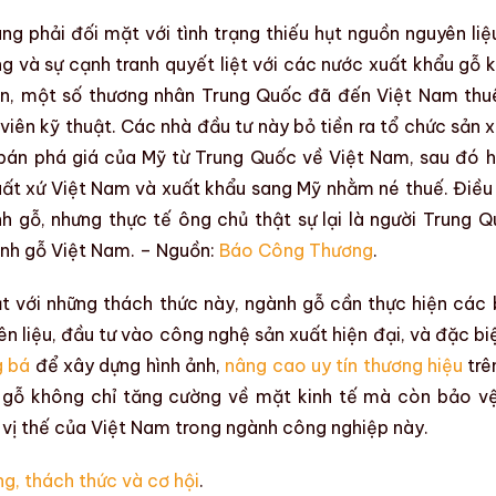
ng phải đối mặt với
tình trạng thiếu hụt nguồn nguyên liệ
ng
và sự cạnh tranh quyết liệt với các nước xuất khẩu gỗ 
hạn, một số thương nhân Trung Quốc đã đến Việt Nam thuê
iên kỹ thuật. Các nhà đầu tư này bỏ tiền ra tổ chức sản x
bán phá giá của Mỹ từ Trung Quốc về Việt Nam, sau đó 
uất xứ Việt Nam và xuất khẩu sang Mỹ nhằm né thuế. Điều
nh gỗ
, nhưng thực tế ông chủ thật sự lại là người Trung Q
nh gỗ Việt Nam
. – Nguồn:
Báo Công Thương
.
t với những thách thức này,
ngành gỗ
cần thực hiện các 
n liệu
, đầu tư vào
công nghệ sản xuất hiện đại
, và đặc bi
g bá
để xây dựng hình ảnh,
nâng cao uy tín thương hiệu
trên
 gỗ
không chỉ tăng cường về mặt kinh tế mà còn bảo vệ
 vị thế của Việt Nam trong ngành công nghiệp này.
g, thách thức và cơ hội
.