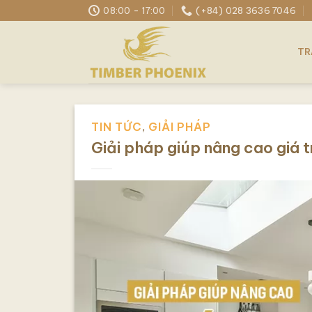
Skip
08:00 - 17:00
(+84) 028 3636 7046
to
content
TR
TIN TỨC
,
GIẢI PHÁP
Giải pháp giúp nâng cao giá 