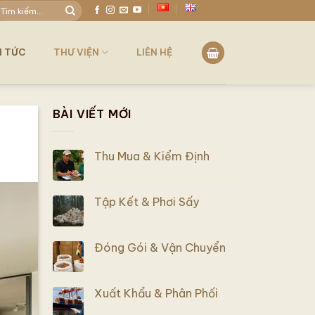
ìm
iếm:
N TỨC
THƯ VIỆN
LIÊN HỆ
BÀI VIẾT MỚI
Thu Mua & Kiểm Định
Tập Kết & Phơi Sấy
Đóng Gói & Vận Chuyển
Xuất Khẩu & Phân Phối