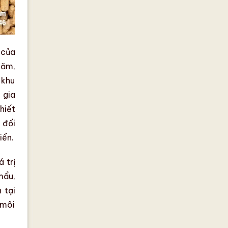
 của
năm,
 khu
 gia
hiết
 đối
iển.
á trị
mẩu
,
n
tại
 môi