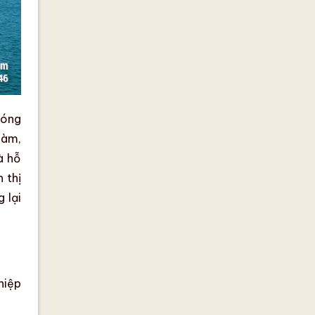
óng
làm,
à hỗ
 thị
 lại
hiệp