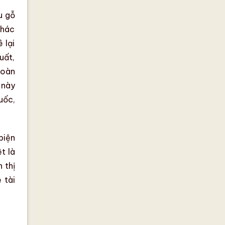
u gỗ
khác
 lại
uất,
hoàn
 này
uốc,
biện
ệt là
 thị
 tài