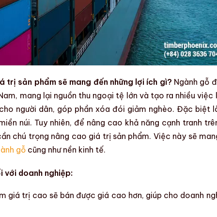
 trị sản phẩm sẽ mang đến những lợi ích gì?
Ngành gỗ
đ
 Nam, mang lại nguồn thu ngoại tệ lớn và tạo ra nhiều việc 
 cho người dân, góp phần xóa đói giảm nghèo. Đặc biệt l
miền núi
. Tuy nhiên, để
nâng cao khả năng cạnh tranh
trên
ần chú trọng
nâng cao giá trị sản phẩm
. Việc này sẽ mang
ành gỗ
cũng như nền kinh tế.
i với doanh nghiệp:
m giá trị cao sẽ bán được giá cao hơn, giúp cho doanh ng