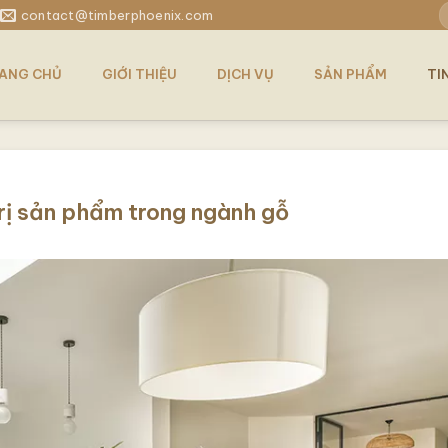
T
contact@timberphoenix.com
k
ANG CHỦ
GIỚI THIỆU
DỊCH VỤ
SẢN PHẨM
TI
trị sản phẩm trong ngành gỗ