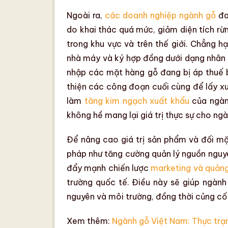
Ngoài ra,
các doanh nghiệp ngành gỗ
đa
do khai thác quá mức, giảm
diện tích rừ
trong khu vực và trên thế giới. Chẳng 
nhà máy và ký hợp đồng dưới dạng nhân v
nhập các mặt hàng gỗ đang bị áp thuế 
thiện các công đoạn cuối cùng để lấy x
làm
tăng kim ngạch xuất khẩu
của
ngà
không hề mang lại giá trị thực sự cho
ngà
Để
nâng cao giá trị sản phẩm
và đối mặ
pháp như
tăng cường quản lý nguồn nguyê
đẩy mạnh chiến lược
marketing và quản
trường quốc tế. Điều này sẽ giúp
ngành
nguyên và môi trường, đồng thời củng cố
Xem thêm:
Ngành gỗ Việt Nam: Thực trạn