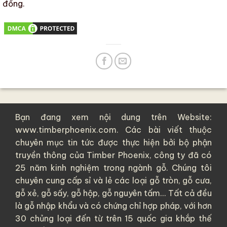
đồng.
Bạn đang xem nội dung trên Website:
www.timberphoenix.com. Các bài viết thuộc
chuyên mục tin tức được thực hiện bởi bộ phận
truyền thông của
Timber Phoenix
, công ty đã có
25 năm kinh nghiệm trong ngành gỗ. Chúng tôi
chuyên cung cấp sỉ và lẻ các loại
gỗ tròn
,
gỗ cưa
,
gỗ xẻ
,
gỗ sấy
,
gỗ hộp
,
gỗ nguyên tấm
... Tất cả đều
là
gỗ nhập khẩu
và có chứng chỉ hợp pháp, với hơn
30 chủng loại đến từ trên 15 quốc gia khắp thế