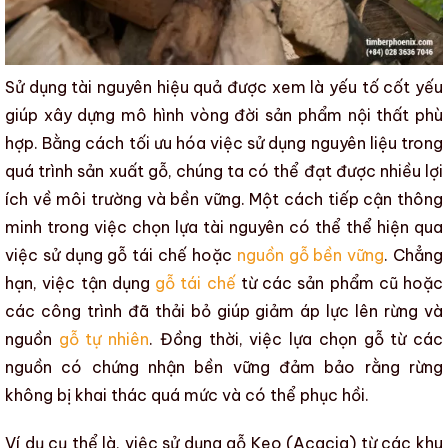
Sử dụng tài nguyên hiệu quả được xem là yếu tố cốt yếu
giúp xây dựng mô hình
vòng đời sản phẩm
nội thất phù
hợp. Bằng cách tối ưu hóa việc sử dụng nguyên liệu trong
quá trình sản xuất gỗ, chúng ta có thể đạt được nhiều lợi
ích về môi trường và bền vững. Một cách tiếp cận thông
minh trong việc chọn lựa tài nguyên có thể thể hiện qua
việc
sử dụng gỗ tái chế
hoặc
nguồn gỗ bền vững
. Chẳng
hạn, việc tận dụng
gỗ tái chế
từ các sản phẩm cũ hoặc
các công trình đã thải bỏ giúp giảm áp lực lên rừng và
nguồn
gỗ tự nhiên
. Đồng thời, việc lựa chọn gỗ từ các
nguồn có chứng nhận bền vững đảm bảo rằng rừng
không bị khai thác quá mức và có thể phục hồi.
Ví dụ cụ thể là, việc sử dụng gỗ Keo (Acacia) từ các khu