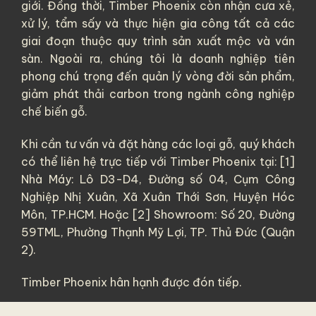
giới. Đồng thời, Timber Phoenix còn nhận cưa xẻ,
xử lý, tẩm sấy và thực hiện gia công tất cả các
giai đoạn thuộc quy trình sản xuất mộc và ván
sàn. Ngoài ra, chúng tôi là doanh nghiệp tiên
phong chú trọng đến quản lý vòng đời sản phẩm,
giảm phát thải carbon trong ngành công nghiệp
chế biến gỗ.
Khi cần tư vấn và đặt hàng các loại gỗ, quý khách
có thể liên hệ trực tiếp với Timber Phoenix tại: [1]
Nhà Máy: Lô D3-D4, Đường số 04, Cụm Công
Nghiệp Nhị Xuân, Xã Xuân Thới Sơn, Huyện Hóc
Môn, TP.HCM. Hoặc [2] Showroom: Số 20, Đường
59TML, Phường Thạnh Mỹ Lợi, TP. Thủ Đức (Quận
2).
Timber Phoenix hân hạnh được đón tiếp.