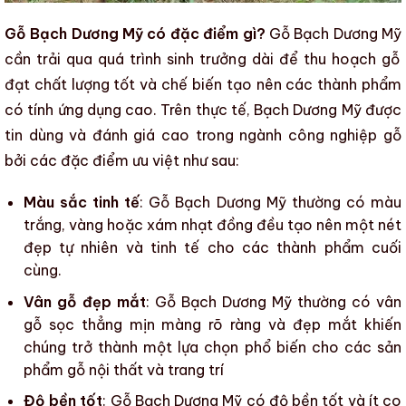
Gỗ Bạch Dương Mỹ có đặc điểm gì?
Gỗ Bạch Dương Mỹ
cần trải qua quá trình sinh trưởng dài để thu hoạch gỗ
đạt chất lượng tốt và chế biến tạo nên các thành phẩm
có tính ứng dụng cao.
Trên thực tế,
Bạch Dương Mỹ
được
tin dùng và đánh giá cao trong
ngành công nghiệp gỗ
bởi các đặc điểm ưu việt như sau:
Màu sắc tinh tế
:
Gỗ Bạch Dương Mỹ
thường có màu
trắng, vàng hoặc xám nhạt đồng đều tạo nên một nét
đẹp tự nhiên và tinh tế cho các thành phẩm cuối
cùng.
Vân gỗ đẹp mắt
:
Gỗ Bạch Dương Mỹ
thường có vân
gỗ sọc thẳng mịn màng rõ ràng và đẹp mắt khiến
chúng trở thành một lựa chọn phổ biến cho các sản
phẩm gỗ nội thất và trang trí
Độ bền tốt
:
Gỗ Bạch Dương Mỹ
có độ
bền tốt
và
ít co