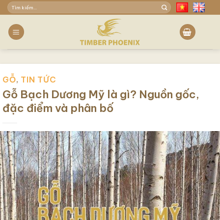
Skip
Tìm
to
kiếm:
content
GỖ
,
TIN TỨC
Gỗ Bạch Dương Mỹ là gì? Nguồn gốc,
đặc điểm và phân bố