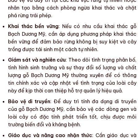
bảo vệ và duy trì tại các khu vực rừng tự nhiên hoặc
nhân tạo bằng cách phòng ngừa khai thác và chặt
phá rừng trái phép.
Khai thác bền vững
: Nếu có nhu cầu
khai thác gỗ
Bạch Dương Mỹ
, cần áp dụng phương pháp khai thác
bền vững để đảm bảo rừng không bị suy kiệt và cây
trồng được tái sinh một cách tự nhiên.
Giám sát và nghiên cứu
: Theo dõi tình trạng phân bố,
tình hình sinh trưởng và sự thay đổi số lượng và chất
lượng
gỗ Bạch Dương Mỹ
thường xuyên để có thông
tin chính xác và cập nhật về tình trạng của loài cây
này để kịp thời can thiệp hỗ trợ quản lý hiệu quả.
Bảo vệ di truyền
: Để duy trì tính đa dạng di truyền
của
gỗ Bạch Dương Mỹ
, cần bảo vệ các dòng gen và
loài cây có đặc tính phát triển tốt, chịu được môi
trường biến đổi và kháng bệnh.
Giáo dục và nâng cao nhận thức
: Cần giáo dục và