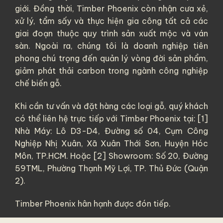
giới. Đồng thời, Timber Phoenix còn nhận cưa xẻ,
xử lý, tẩm sấy và thực hiện gia công tất cả các
giai đoạn thuộc quy trình sản xuất mộc và ván
sàn. Ngoài ra, chúng tôi là doanh nghiệp tiên
phong chú trọng đến quản lý vòng đời sản phẩm,
giảm phát thải carbon trong ngành công nghiệp
chế biến gỗ.
Khi cần tư vấn và đặt hàng các loại gỗ, quý khách
có thể liên hệ trực tiếp với Timber Phoenix tại: [1]
Nhà Máy: Lô D3-D4, Đường số 04, Cụm Công
Nghiệp Nhị Xuân, Xã Xuân Thới Sơn, Huyện Hóc
Môn, TP.HCM. Hoặc [2] Showroom: Số 20, Đường
59TML, Phường Thạnh Mỹ Lợi, TP. Thủ Đức (Quận
2).
Timber Phoenix hân hạnh được đón tiếp.