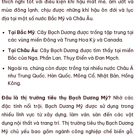
thích nghi tốt với điều kiện khí hậu mát mẻ, ẩm ướt và
mùa đông lạnh, chịu được những khí hậu ôn đới và lục
địa tại một số nước Bắc Mỹ và Châu Âu.
Tại Bắc Mỹ
:
Cây Bạch Dương
được trồng tập trung tại
các vùng miền Đông và Trung Hoa Kỳ và Canada.
Tại Châu Âu
:
Cây Bạch Dương
được tìm thấy tại miền
Bắc của Nga, Phần Lan, Thụy Điển và Đan Mạch.
Ngoài ra, chúng còn được trồng tại nhiều nước Châu Á
như Trung Quốc, Hàn Quốc, Mông Cổ, Nhật Bản, Hồng
Kông.
Đâu là thị trường tiêu thụ Bạch Dương Mỹ?
Nhờ các
đặc tính nổi trội,
Bạch Dương Mỹ
được sử dụng trong
nhiều lĩnh vực từ xây dựng, làm ván, sàn đến các vật
dụng nội thất và trang trí.
Thị trường tiêu thụ Bạch Dương
Mỹ
chủ yếu bao gồm ngành công nghiệp chế biến gỗ,