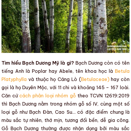
Tìm hiểu Bạch Dương Mỹ là gì?
Bạch Dương
còn có tên
tiếng Anh là
Poplar
hay
Abele
, tên khoa học là
Betula
Platyphylla
và thuộc họ Cáng Lò (
Betulaceae)
hay còn
gọi là họ Duyên Mộc, với 11 chi và khoảng 145 – 167 loài.
Căn cứ
cách phân loại nhóm gỗ
theo TCVN 12619:2019
thì
Bạch Dương
nằm trong nhóm gỗ số IV
,
cùng một số
loại gỗ như
Bạch Đàn
,
Cao Su
… có đặc điểm chung là
màu sắc tự nhiên, thớ mịn, tương đối bền, dễ gia công
.
Gỗ Bạch Dương
thường được nhận dạng bởi màu sắc