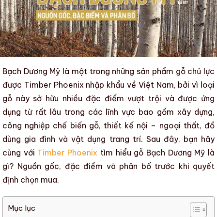
Bạch Dương Mỹ
là một trong những
sản phẩm gỗ
chủ lực
được
Timber Phoenix
nhập khẩu về Việt Nam, bởi vì loại
gỗ này sở hữu nhiều đặc điểm vượt trội và được ứng
dụng từ rất lâu trong các lĩnh vực bao gồm xây dựng,
công nghiệp chế biến gỗ
,
thiết kế nội – ngoại thất
,
đồ
dùng gia đình
và
vật dụng trang trí
. Sau đây, bạn hãy
cùng với
Timber Phoenix
tìm hiểu
gỗ Bạch Dương Mỹ là
gì? Nguồn gốc, đặc điểm và phân bố
trước khi quyết
định chọn mua.
Mục lục