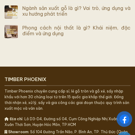
Ngành sản xuất gỗ là gì? Vai trò, ứng dụng và
xu hướng phát triển
Phong cách nội thất là gì? Khái niệm, đặc
điểm và ứng dụng
TIMBER PHOENIX
Timber Phoenix chuyên cung cấp sỉ, lẻ gỗ tròn và gỗ xẻ, sấy nhập
khẩu với hơn 30 chủng loại từ trên 15 quốc gia khắp thế giới. Đồng
thời nhận xẻ, xử lý, sấy và gia công các giai đoạn thuộc quy trình sản
xuất mộc và ván sàn.
Địa chỉ
: Lô D3-D4, Đường số 04, Cụm Công Nghiệp Nhị Xuân, Xã
Xuân Thới Sơn, Huyện Hóc Môn, TP.HCM
Showroom
: Số 104 Đường Trần Não, P. Bình An, TP. Thủ Đức (Quận