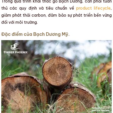
Trong
quá trình khai thác
gỗ Bạch Dương
, cần phải tuân
thủ các quy định và tiêu chuẩn về
product lifecycle
,
giảm phát thải carbon
, đảm bảo sự phát triển bền vững
đối với môi trường.
Đặc điểm của Bạch Dương Mỹ.