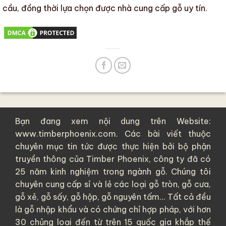
cầu, đồng thời lựa chọn được
nhà cung cấp gỗ uy tín
.
Bạn đang xem nội dung trên Website:
www.timberphoenix.com. Các bài viết thuộc
chuyên mục tin tức được thực hiện bởi bộ phận
truyền thông của
Timber Phoenix
, công ty đã có
25 năm kinh nghiệm trong ngành gỗ. Chúng tôi
chuyên cung cấp sỉ và lẻ các loại
gỗ tròn
,
gỗ cưa
,
gỗ xẻ
,
gỗ sấy
,
gỗ hộp
,
gỗ nguyên tấm
... Tất cả đều
là
gỗ nhập khẩu
và có chứng chỉ hợp pháp, với hơn
30 chủng loại đến từ trên 15 quốc gia khắp thế