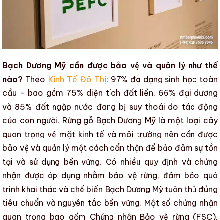
Bạch Dương Mỹ cần được bảo vệ và quản lý như thế
nào?
Theo
Kinh Tế Đô Thị
:
97% đa dạng sinh học toàn
cầu – bao gồm 75% diện tích đất liền, 66% đại dương
và 85% đất ngập nước đang bị suy thoái do tác động
của con người
.
Rừng gỗ Bạch Dương Mỹ là một loại cây
quan trọng về mặt kinh tế và môi trường nên cần được
bảo vệ và quản lý một cách cẩn thận để bảo đảm sự tồn
tại và sử dụng bền vững.
Có nhiều quy định và chứng
nhận được áp dụng nhằm bảo vệ rừng, đảm bảo
quá
trình khai thác và chế biến Bạch Dương Mỹ
tuân thủ đúng
tiêu chuẩn và nguyên tắc bền vững
. Một số chứng nhận
quan trọng bao gồm
Chứng nhận Bảo vệ rừng (FSC)
,