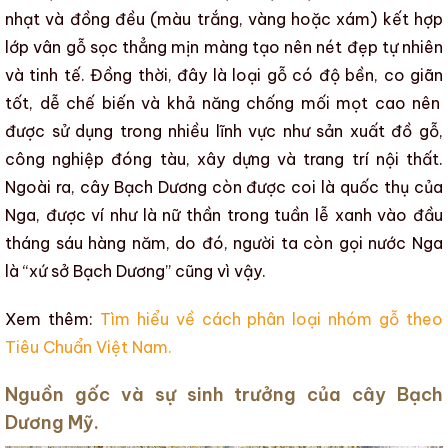
nhạt và đồng đều (màu trắng, vàng hoặc xám) kết hợp
lớp vân gỗ sọc thẳng mịn màng tạo nên nét đẹp tự nhiên
và tinh tế. Đồng thời, đây là loại gỗ có
độ bền
,
co giãn
tốt,
dễ chế biến
và khả năng
chống mối mọt cao
nên
được sử dụng trong nhiều lĩnh vực như
sản xuất đồ gỗ
,
công nghiệp đóng tàu
,
xây dựng
và
trang trí nội thất
.
Ngoài ra,
cây Bạch Dương
còn được coi là quốc thụ của
Nga, được ví như là nữ thần trong tuần lễ xanh vào đầu
tháng sáu hàng năm, do đó, người ta còn gọi nước Nga
là “xứ sở Bạch Dương” cũng vì vậy.
Xem thêm:
Tìm hiểu về cách phân loại nhóm gỗ theo
Tiêu Chuẩn Việt Nam.
Nguồn gốc
và sự sinh trưởng của cây Bạch
Dương Mỹ.