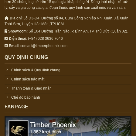
hơn 30 chủng loại từ trên 15 quốc gia khắp thế giới. Đồng thời nhận xẻ, xử
lý, sấy và gia công các giai đoạn thuộc quy trình sản xuất mộc và ván sàn.
Địa chỉ
: Lô D3-D4, Đường số 04, Cụm Công Nghiệp Nhị Xuân, Xã Xuân
Thới Sơn, Huyện Hóc Môn, TP.HCM
Showroom
: Số 104 Đường Trần Não, P. Bình An, TP. Thủ Đức (Quận 02).
Điện thoại
: (+84) 028 3636 7046
Email
: contact@timberphoenix.com
QUY ĐỊNH CHUNG
Chính sách & Quy định chung
Chính sách bảo mật
Thanh toán & Giao nhận
Chế độ bảo hành
FANPAGE