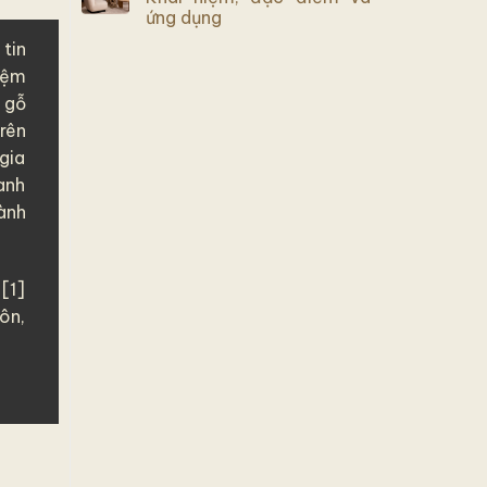
ứng dụng
tin
iệm
,
gỗ
rên
 gia
anh
ành
 [1]
ôn,