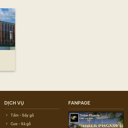
DỊCH VỤ
FANPAGE
Tẩm - Sấy gỗ
Cưa - Xẻ gỗ