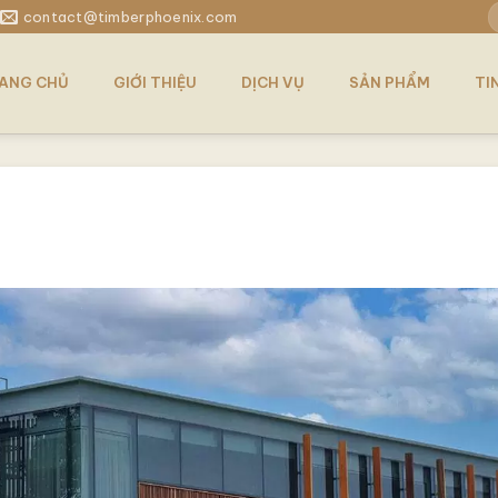
T
contact@timberphoenix.com
k
ANG CHỦ
GIỚI THIỆU
DỊCH VỤ
SẢN PHẨM
TI