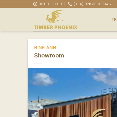
Skip
08:00 - 17:00
(+84) 028 3636 7046
to
content
TR
HÌNH ẢNH
Showroom