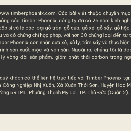
www.timberphoenix.com. Các bài viết thuộc chuyên mục 
thông của
Timber Phoenix
, công ty đã có 25 năm kinh ngh
ấp sỉ và lẻ các loại
gỗ tròn
,
gỗ cưa
,
gỗ xẻ
,
gỗ sấy
,
gỗ hộp
u
và có chứng chỉ hợp pháp, với hơn 30 chủng loại đến từ t
mber Phoenix còn nhận cưa xẻ, xử lý, tẩm sấy và thực hiện
rình sản xuất mộc và ván sàn. Ngoài ra, chúng tôi là do
 lý vòng đời sản phẩm, giảm phát thải carbon trong ng
quý khách có thể liên hệ trực tiếp với Timber Phoenix tại:
 Công Nghiệp Nhị Xuân, Xã Xuân Thới Sơn, Huyện Hóc M
ờng 59TML, Phường Thạnh Mỹ Lợi, TP. Thủ Đức (Quận 2).
.