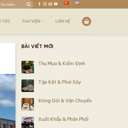
ìm
iếm:
N TỨC
THƯ VIỆN
LIÊN HỆ
BÀI VIẾT MỚI
Thu Mua & Kiểm Định
Tập Kết & Phơi Sấy
Đóng Gói & Vận Chuyển
Xuất Khẩu & Phân Phối