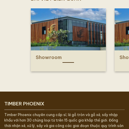
Showroom
Sh
TIMBER PHOENIX
Timber Phoenix chuyên cung cấp sỉ, lẻ gỗ tròn và gỗ xẻ, sấy nhập
khẩu với hơn 30 chủng loại từ trên 15 quốc gia khắp thế giới. Đồng
thời nhận xẻ, xử lý, sấy và gia công các giai đoạn thuộc quy trình sản