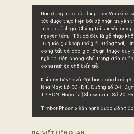
Bạn đang xem nội dung trên Website: 
tức được thực hiện bởi bộ phận truyền 
trong ngành gỗ. Chúng tôi chuyên cung c
nguyên tấm
... Tất cả đều là
gỗ nhập khẩ
15 quốc gia khắp thế giới. Đồng thời, Ti
công tất cả các giai đoạn thuộc quy t
nghiệp tiên phong chú trọng đến quản
công nghiệp chế biến gỗ.
Khi cần tư vấn và đặt hàng các loại gỗ, 
Nhà Máy: Lô D3-D4, Đường số 04, Cụm
TP.HCM. Hoặc [2] Showroom: Số 20, Đư
Timber Phoenix hân hạnh được đón tiếp
BÀI VIẾT LIÊN QUAN